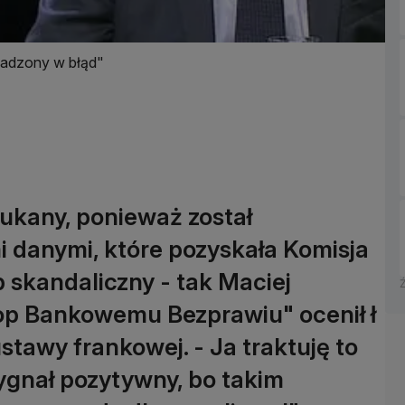
wadzony w błąd"
zukany, ponieważ został
 danymi, które pozyskała Komisja
skandaliczny - tak Maciej
top Bankowemu Bezprawiu" ocenił ł
stawy frankowej. - Ja traktuję to
sygnał pozytywny, bo takim