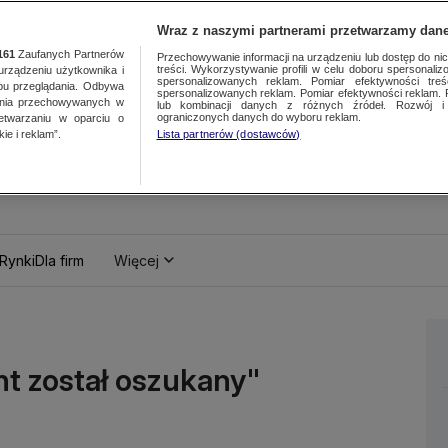
Wraz z naszymi partnerami przetwarzamy dane
161
Zaufanych Partnerów
Przechowywanie informacji na urządzeniu lub dostęp do nich.
treści. Wykorzystywanie profili w celu doboru spersonalizo
ządzeniu użytkownika i
spersonalizowanych reklam. Pomiar efektywności treś
bu przeglądania. Odbywa
spersonalizowanych reklam. Pomiar efektywności reklam. 
ania przechowywanych w
lub kombinacji danych z różnych źródeł. Rozwój i 
ograniczonych danych do wyboru reklam.
zetwarzaniu w oparciu o
ie i reklam”.
Lista partnerów (dostawców)
Rynki
Dla firm
Więcej
t został oszukany"