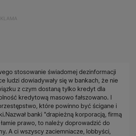
owego stosowanie świadomej dezinformacji
ce ludzi dowiadywały się w bankach, że nie
iązku z czym dostaną tylko kredyt dla
zdolność kredytową masowo fałszowano. I
 przestępstwo, które powinno być ścigane i
ki.Nazwał banki "drapieżną korporacją, firmą
ja łamie prawo, to należy doprowadzić do
my. A ci wszyscy zaciemniacze, lobbyści,