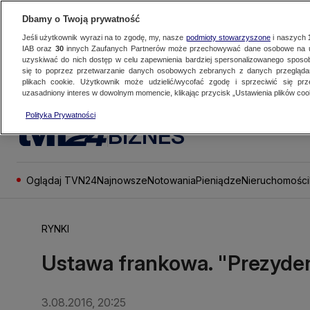
Dbamy o Twoją prywatność
Jeśli użytkownik wyrazi na to zgodę, my, nasze
podmioty stowarzyszone
i naszych
IAB oraz
30
innych Zaufanych Partnerów może przechowywać dane osobowe na ur
uzyskiwać do nich dostęp w celu zapewnienia bardziej spersonalizowanego sposo
się to poprzez przetwarzanie danych osobowych zebranych z danych przegląd
plikach cookie. Użytkownik może udzielić/wycofać zgodę i sprzeciwić się pr
uzasadniony interes w dowolnym momencie, klikając przycisk „Ustawienia plików cook
Polityka Prywatności
BIZNES
Oglądaj TVN24
Najnowsze
Notowania
Pieniądze
Nieruchomości
RYNKI
Ustawa frankowa. "Prezyden
3.08.2016, 20:25