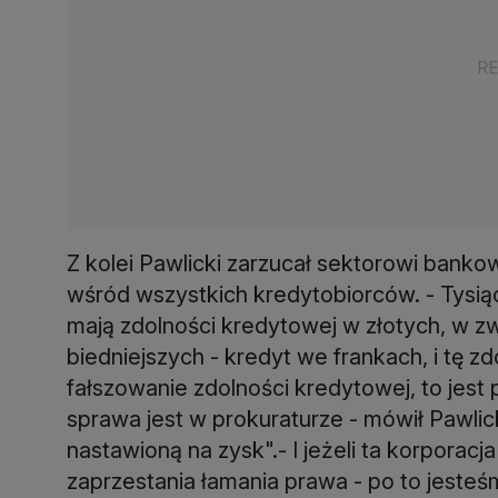
Z kolei Pawlicki zarzucał sektorowi bank
wśród wszystkich kredytobiorców. - Tysią
mają zdolności kredytowej w złotych, w zw
biedniejszych - kredyt we frankach, i tę 
fałszowanie zdolności kredytowej, to jest
sprawa jest w prokuraturze - mówił Pawlic
nastawioną na zysk".- I jeżeli ta korporac
zaprzestania łamania prawa - po to jesteś