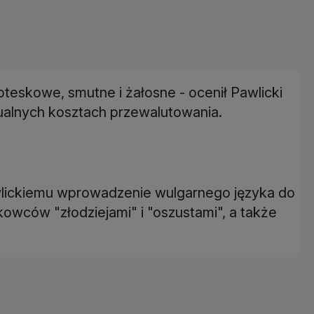
roteskowe, smutne i żałosne - ocenił Pawlicki
ualnych kosztach przewalutowania.
wlickiemu wprowadzenie wulgarnego języka do
owców "złodziejami" i "oszustami", a także