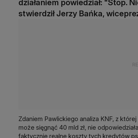
działaniem powiedział: "Stop. N
stwierdził Jerzy Bańka, wicepr
Zdaniem Pawlickiego analiza KNF, z które
może sięgnąć 40 mld zł, nie odpowiedziała
faktycznie realne koszty tych kredytów 