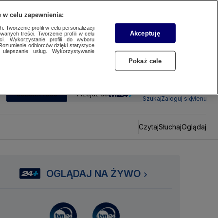
 w celu zapewnienia:
 Tworzenie profili w celu personalizacji
Akceptuję
wanych treści. Tworzenie profili w celu
ci. Wykorzystanie profili do wyboru
Rozumienie odbiorców dzięki statystyce
ulepszanie usług. Wykorzystywanie
Pokaż cele
SUBSKRYBUJ
Przejdź do
Szukaj
Zaloguj się
Menu
Czytaj
Słuchaj
Oglądaj
OGLĄDAJ NA ŻYWO