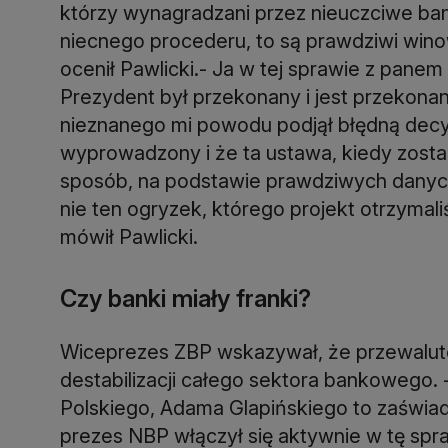
którzy wynagradzani przez nieuczciwe ban
niecnego procederu, to są prawdziwi winow
ocenił Pawlicki.- Ja w tej sprawie z pane
Prezydent był przekonany i jest przekonan
nieznanego mi powodu podjął błędną decyzj
wyprowadzony i że ta ustawa, kiedy zost
sposób, na podstawie prawdziwych danych
nie ten ogryzek, którego projekt otrzymali
mówił Pawlicki.
Czy banki miały franki?
Wiceprezes ZBP wskazywał, że przewalu
destabilizacji całego sektora bankowego.
Polskiego, Adama Glapińskiego to zaświad
prezes NBP włączył się aktywnie w tę spr