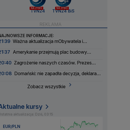
NA ŻYWO
NA ŻYWO
TVN24
TVN24 BiS
NAJNOWSZE INFORMACJE:
21:39
Ważna aktualizacja mObywatela i
problemy. Zgłoszenia użytkowników
21:37
Amerykanie przejmują plac budowy
pierwszej polskiej elektrowni atomowej
20:40
Zagrożenie naszych czasów. Prezes
wielkiego banku apeluje
20:08
Domański: nie zapadła decyzja, deklaracja
nie padła
Zobacz wszystkie
Aktualne kursy
statnia aktualizacja: Dziś, 03:15
EUR/PLN