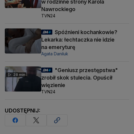
w rodzinne strony Karola
Nawrockiego
TVN24
Spóźnieni kochankowie?
Lekarka: łechtaczka nie idzie
na emeryturę
Agata Daniluk
"Geniusz przestępstwa"
28 min
zrobił skok stulecia. Opuścił
więzienie
TVN24
UDOSTĘPNIJ: