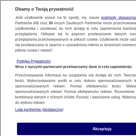
Dbamy o Twoją prywatność
Jeśli użytkownik wyrazi na to zgodę, my, nasze
podmioty stowarzys
Partnerów IAB oraz
30
innych Zaufanych Partnerów może przechowywa
BIZNES
użytkownika i uzyskiwać do nich dostęp w celu zapewnienia bardzi
przeglądania. Odbywa się to poprzez przetwarzanie danych os
przeglądania przechowywanych w plikach cookie. Użytkownik może udzie
PIENIĄDZE
się przetwarzaniu w oparciu o uzasadniony interes w dowolnym momencie
plików cookie i reklam”.
Niższe rachunki za prąd. Ostatni dzwonek
Polityka Prywatności
na złożenie oświadczenia
Wraz z naszymi partnerami przetwarzamy dane w celu zapewnienia:
Przechowywanie informacji na urządzeniu lub dostęp do nich. Tworzeni
25.07.2019, 11:44
treści. Wykorzystywanie profili w celu doboru spersonalizowanych tr
spersonalizowanych reklam. Pomiar efektywności treści. Wyko
spersonalizowanych reklam. Pomiar efektywności reklam. Rozumienie o
Udostępnij
kombinacji danych z różnych źródeł. Rozwój i ulepszanie usług. Wykor
do wyboru reklam.
Lista partnerów (dostawców)
Akceptuję