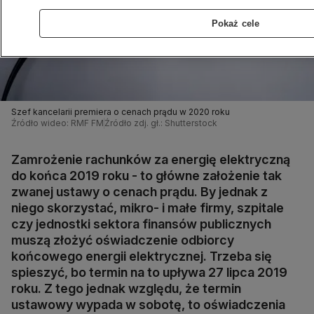
Pokaż cele
Szef kancelarii premiera o cenach prądu w 2020 roku
Źródło wideo: RMF FM
Źródło zdj. gł.: Shutterstock
Zamrożenie rachunków za energię elektryczną
do końca 2019 roku - to główne założenie tak
zwanej ustawy o cenach prądu. By jednak z
niego skorzystać, mikro- i małe firmy, szpitale
czy jednostki sektora finansów publicznych
muszą złożyć oświadczenie odbiorcy
końcowego energii elektrycznej. Trzeba się
spieszyć, bo termin na to upływa 27 lipca 2019
roku. Z tego jednak względu, że termin
ustawowy wypada w sobotę, to oświadczenia