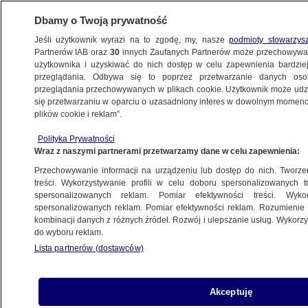
Dbamy o Twoją prywatność
Jeśli użytkownik wyrazi na to zgodę, my, nasze
podmioty stowarzys
Partnerów IAB oraz
30
innych Zaufanych Partnerów może przechowywa
BIZNES
użytkownika i uzyskiwać do nich dostęp w celu zapewnienia bardzi
przeglądania. Odbywa się to poprzez przetwarzanie danych os
przeglądania przechowywanych w plikach cookie. Użytkownik może udzie
PIENIĄDZE
się przetwarzaniu w oparciu o uzasadniony interes w dowolnym momencie
plików cookie i reklam”.
Jasiński: Krajowa Administracja Skarbowa
Polityka Prywatności
pomoże uszczelnić system podatkowy
Wraz z naszymi partnerami przetwarzamy dane w celu zapewnienia:
Przechowywanie informacji na urządzeniu lub dostęp do nich. Tworzeni
1.04.2016, 13:09
treści. Wykorzystywanie profili w celu doboru spersonalizowanych tr
spersonalizowanych reklam. Pomiar efektywności treści. Wyko
spersonalizowanych reklam. Pomiar efektywności reklam. Rozumienie o
Udostępnij
kombinacji danych z różnych źródeł. Rozwój i ulepszanie usług. Wykor
do wyboru reklam.
Lista partnerów (dostawców)
Akceptuję