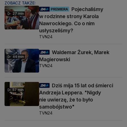
ZOBACZ TAKŻE:
Pojechaliśmy
PREMIERA
27 min
w rodzinne strony Karola
Nawrockiego. Co o nim
usłyszeliśmy?
TVN24
Waldemar Żurek, Marek
44 min
Magierowski
TVN24
Dziś mija 15 lat od śmierci
57 min
Andrzeja Leppera. "Nigdy
nie uwierzę, że to było
samobójstwo"
TVN24