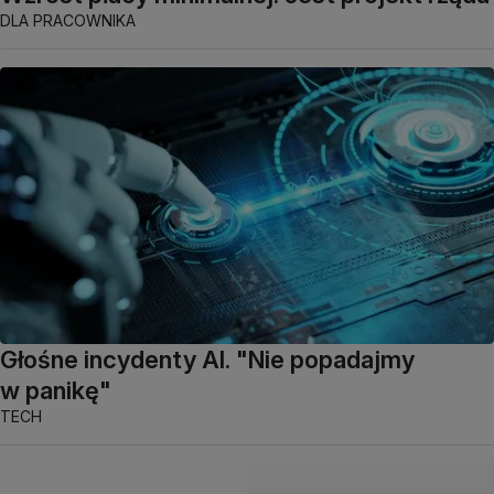
DLA PRACOWNIKA
Głośne incydenty AI. "Nie popadajmy
w panikę"
TECH