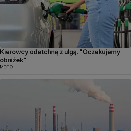
Kierowcy odetchną z ulgą. "Oczekujemy
obniżek"
MOTO