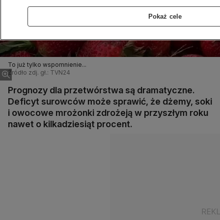
Pokaż cele
To już tylko wspomnienie...
Źródło zdj. gł.: TVN24
Prognozy dla przetwórstwa są dramatyczne.
Deficyt surowców może sprawić, że dżemy, soki
i owocowe mrożonki zdrożeją w przyszłym roku
nawet o kilkadziesiąt procent.