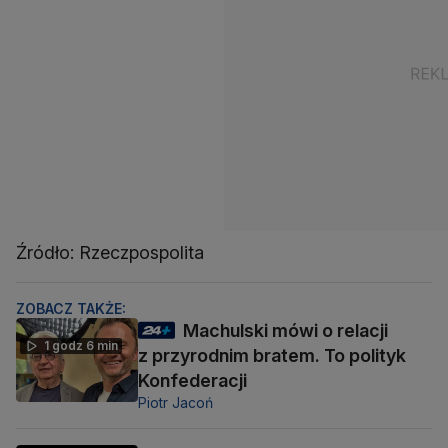
Źródło: Rzeczpospolita
ZOBACZ TAKŻE:
Machulski mówi o relacji
1 godz 6 min
z przyrodnim bratem. To polityk
Konfederacji
Piotr Jacoń