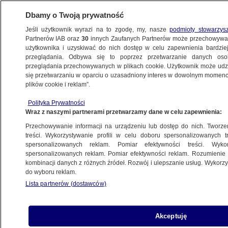
Dbamy o Twoją prywatność
Jeśli użytkownik wyrazi na to zgodę, my, nasze
podmioty stowarzys
Partnerów IAB oraz
30
innych Zaufanych Partnerów może przechowywa
BIZNES
użytkownika i uzyskiwać do nich dostęp w celu zapewnienia bardzi
przeglądania. Odbywa się to poprzez przetwarzanie danych os
przeglądania przechowywanych w plikach cookie. Użytkownik może udzie
NAJNOWSZE
się przetwarzaniu w oparciu o uzasadniony interes w dowolnym momencie
plików cookie i reklam”.
Truskawkowy krach
Polityka Prywatności
Wraz z naszymi partnerami przetwarzamy dane w celu zapewnienia:
9.07.2007, 07:21
Przechowywanie informacji na urządzeniu lub dostęp do nich. Tworzeni
treści. Wykorzystywanie profili w celu doboru spersonalizowanych tr
Udostępnij
spersonalizowanych reklam. Pomiar efektywności treści. Wyko
spersonalizowanych reklam. Pomiar efektywności reklam. Rozumienie o
kombinacji danych z różnych źródeł. Rozwój i ulepszanie usług. Wykor
do wyboru reklam.
Lista partnerów (dostawców)
Akceptuję