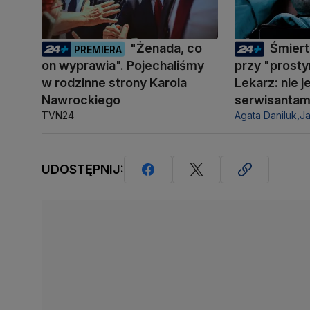
"Żenada, co
Śmiert
PREMIERA
on wyprawia". Pojechaliśmy
przy "prosty
w rodzinne strony Karola
Lekarz: nie 
Nawrockiego
serwisantam
TVN24
Agata Daniluk,
J
UDOSTĘPNIJ: