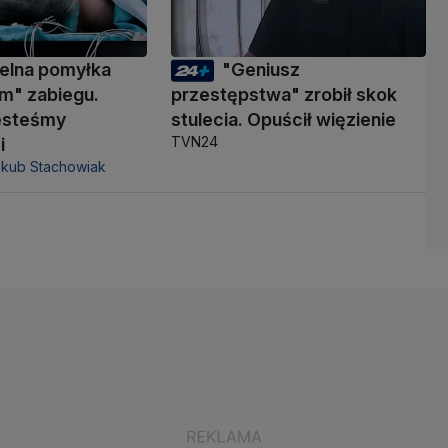
elna pomyłka
"Geniusz
m" zabiegu.
przestępstwa" zrobił skok
jesteśmy
stulecia. Opuścił więzienie
TVN24
i
akub Stachowiak