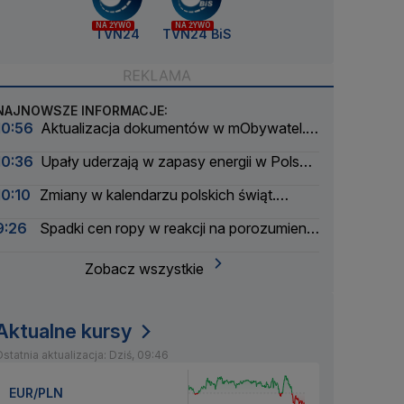
NA ŻYWO
NA ŻYWO
TVN24
TVN24 BiS
NAJNOWSZE INFORMACJE:
10:56
Aktualizacja dokumentów w mObywatel.
Informacja dla spóźnialskich
10:36
Upały uderzają w zapasy energii w Polsce.
Kolejne przywoływanie na rynku
10:10
Zmiany w kalendarzu polskich świąt.
Trwają prace
9:26
Spadki cen ropy w reakcji na porozumienie
w sprawie cieśniny Ormuz
Zobacz wszystkie
Aktualne kursy
statnia aktualizacja: Dziś, 09:46
EUR/PLN