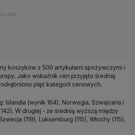
eny koszyków z 500 artykułami spożywczymi i
ropy. Jako wskaźnik cen przyjęto średnią
yodrębniono pięć kategorii cenowych.
ę: Islandia (wynik 164), Norwegia, Szwajcaria i
142). W drugiej - ze średnią wyższą między
, Szwecja (119), Luksemburg (115), Włochy (115),