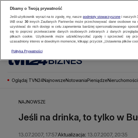
Dbamy o Twoją prywatność
Jeśli użytkownik wyrazi na to zgodę, my, nasze
podmioty stowarzyszone
i naszych
IAB oraz
30
innych Zaufanych Partnerów może przechowywać dane osobowe na ur
uzyskiwać do nich dostęp w celu zapewnienia bardziej spersonalizowanego sposo
się to poprzez przetwarzanie danych osobowych zebranych z danych przegląd
plikach cookie. Użytkownik może udzielić/wycofać zgodę i sprzeciwić się pr
uzasadniony interes w dowolnym momencie, klikając przycisk „Ustawienia plików cook
Polityka Prywatności
BIZNES
Oglądaj TVN24
Najnowsze
Notowania
Pieniądze
Nieruchomości
NAJNOWSZE
Jeśli na drinka, to tylko w Bu
13.07.2007, 17:57
Aktualizacja:
13.07.2007, 20:35