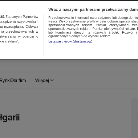
Wraz z naszymi partnerami przetwarzamy dane
161
Zaufanych Partnerów
Przechowywanie informacji na urządzeniu lub dostęp do nich.
treści. Wykorzystywanie profili w celu doboru spersonalizo
ządzeniu użytkownika i
spersonalizowanych reklam. Pomiar efektywności treś
bu przeglądania. Odbywa
spersonalizowanych reklam. Pomiar efektywności reklam. 
ania przechowywanych w
lub kombinacji danych z różnych źródeł. Rozwój i 
ograniczonych danych do wyboru reklam.
zetwarzaniu w oparciu o
ie i reklam”.
Lista partnerów (dostawców)
Rynki
Dla firm
Więcej
łgarii