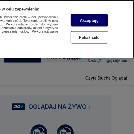
 w celu zapewnienia:
 Tworzenie profili w celu personalizacji
Akceptuję
wanych treści. Tworzenie profili w celu
ci. Wykorzystanie profili do wyboru
Rozumienie odbiorców dzięki statystyce
ulepszanie usług. Wykorzystywanie
Pokaż cele
SUBSKRYBUJ
Przejdź do
Szukaj
Zaloguj się
Menu
Czytaj
Słuchaj
Oglądaj
OGLĄDAJ NA ŻYWO