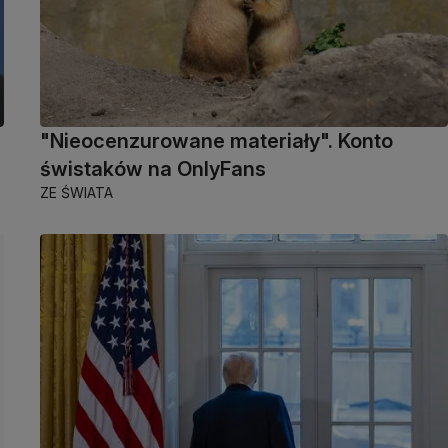
"Nieocenzurowane materiały". Konto
świstaków na OnlyFans
ZE ŚWIATA