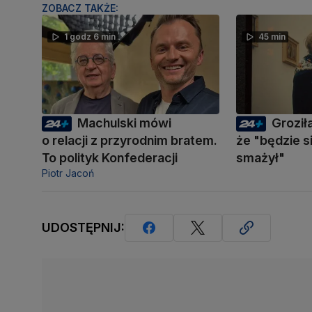
ZOBACZ TAKŻE:
1 godz 6 min
45 min
Machulski mówi
Groził
o relacji z przyrodnim bratem.
że "będzie s
To polityk Konfederacji
smażył"
Piotr Jacoń
UDOSTĘPNIJ: