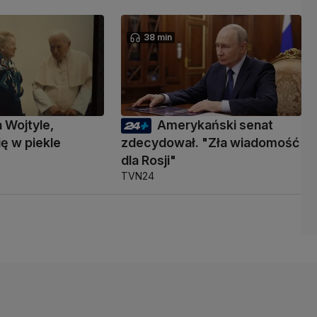
38 min
a Wojtyle,
Amerykański senat
ię w piekle
zdecydował. "Zła wiadomość
dla Rosji"
TVN24