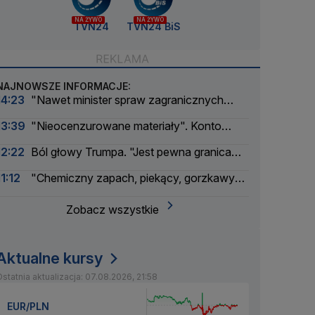
NA ŻYWO
NA ŻYWO
TVN24
TVN24 BiS
NAJNOWSZE INFORMACJE:
14:23
"Nawet minister spraw zagranicznych
korzysta"
13:39
"Nieocenzurowane materiały". Konto
świstaków na OnlyFans
12:22
Ból głowy Trumpa. "Jest pewna granica
bólu dla amerykańskiego prezydenta"
11:12
"Chemiczny zapach, piekący, gorzkawy
smak". GIS ostrzega
Zobacz wszystkie
Aktualne kursy
statnia aktualizacja: 07.08.2026, 21:58
EUR/PLN