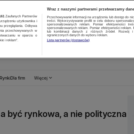
Wraz z naszymi partnerami przetwarzamy dane
161
Zaufanych Partnerów
Przechowywanie informacji na urządzeniu lub dostęp do nich.
treści. Wykorzystywanie profili w celu doboru spersonalizo
ządzeniu użytkownika i
spersonalizowanych reklam. Pomiar efektywności treś
bu przeglądania. Odbywa
spersonalizowanych reklam. Pomiar efektywności reklam. 
ania przechowywanych w
lub kombinacji danych z różnych źródeł. Rozwój i 
ograniczonych danych do wyboru reklam.
zetwarzaniu w oparciu o
ie i reklam”.
Lista partnerów (dostawców)
Rynki
Dla firm
Więcej
 być rynkowa, a nie polityczna