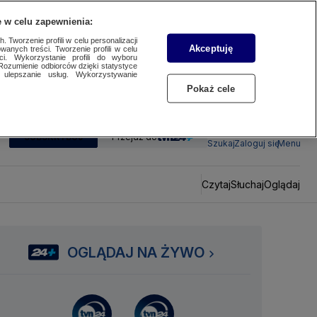
 w celu zapewnienia:
 Tworzenie profili w celu personalizacji
Akceptuję
wanych treści. Tworzenie profili w celu
ci. Wykorzystanie profili do wyboru
Rozumienie odbiorców dzięki statystyce
ulepszanie usług. Wykorzystywanie
Pokaż cele
SUBSKRYBUJ
Przejdź do
Szukaj
Zaloguj się
Menu
Czytaj
Słuchaj
Oglądaj
OGLĄDAJ NA ŻYWO