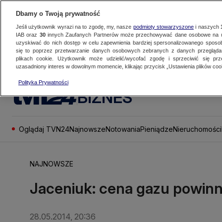
Dbamy o Twoją prywatność
Jeśli użytkownik wyrazi na to zgodę, my, nasze
podmioty stowarzyszone
i naszych
IAB oraz
30
innych Zaufanych Partnerów może przechowywać dane osobowe na ur
uzyskiwać do nich dostęp w celu zapewnienia bardziej spersonalizowanego sposo
się to poprzez przetwarzanie danych osobowych zebranych z danych przegląd
plikach cookie. Użytkownik może udzielić/wycofać zgodę i sprzeciwić się pr
uzasadniony interes w dowolnym momencie, klikając przycisk „Ustawienia plików cook
Polityka Prywatności
BIZNES
Oglądaj TVN24
Najnowsze
Notowania
Pieniądze
Nieruchomości
NAJNOWSZE
Jaceniuk: cena gazu powinna
28.05.2014, 20:36