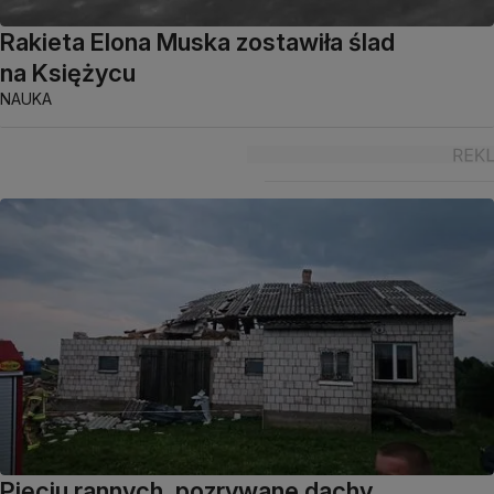
Rakieta Elona Muska zostawiła ślad
na Księżycu
NAUKA
Pięciu rannych, pozrywane dachy.