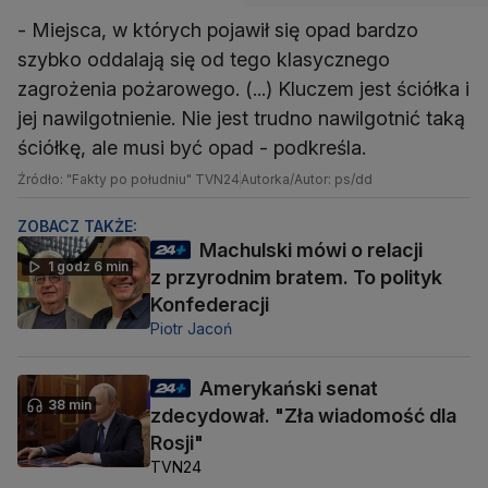
- Miejsca, w których pojawił się opad bardzo
szybko oddalają się od tego klasycznego
zagrożenia pożarowego. (...) Kluczem jest ściółka i
jej nawilgotnienie. Nie jest trudno nawilgotnić taką
ściółkę, ale musi być opad - podkreśla.
Źródło: "Fakty po południu" TVN24
Autorka/Autor: ps/dd
ZOBACZ TAKŻE:
Machulski mówi o relacji
1 godz 6 min
z przyrodnim bratem. To polityk
Konfederacji
Piotr Jacoń
Amerykański senat
38 min
zdecydował. "Zła wiadomość dla
Rosji"
TVN24