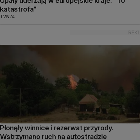
Upały uderzają w europejskie kraje. "To
katastrofa"
TVN24
Płonęły winnice i rezerwat przyrody.
Wstrzymano ruch na autostradzie