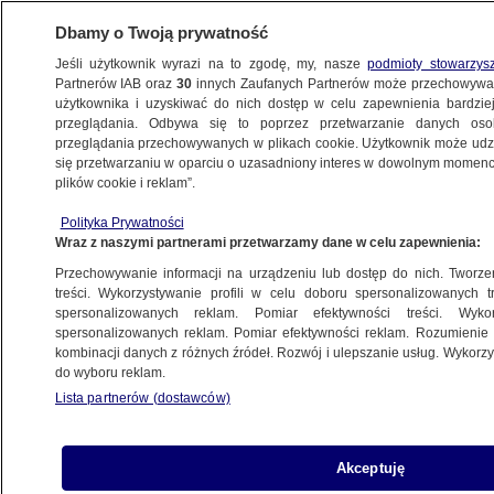
Dbamy o Twoją prywatność
Jeśli użytkownik wyrazi na to zgodę, my, nasze
podmioty stowarzys
Partnerów IAB oraz
30
innych Zaufanych Partnerów może przechowywa
METEO
użytkownika i uzyskiwać do nich dostęp w celu zapewnienia bardzi
przeglądania. Odbywa się to poprzez przetwarzanie danych os
przeglądania przechowywanych w plikach cookie. Użytkownik może udzie
POLSKA
się przetwarzaniu w oparciu o uzasadniony interes w dowolnym momencie
plików cookie i reklam”.
Od początku roku strażacy gasili 2800
Polityka Prywatności
pożarów lasów. "W całym kraju sytuacja
Wraz z naszymi partnerami przetwarzamy dane w celu zapewnienia:
jest zła"
Przechowywanie informacji na urządzeniu lub dostęp do nich. Tworzeni
treści. Wykorzystywanie profili w celu doboru spersonalizowanych tr
15.05.2022, 18:37
spersonalizowanych reklam. Pomiar efektywności treści. Wyko
spersonalizowanych reklam. Pomiar efektywności reklam. Rozumienie o
kombinacji danych z różnych źródeł. Rozwój i ulepszanie usług. Wykor
Udostępnij
do wyboru reklam.
Lista partnerów (dostawców)
Akceptuję