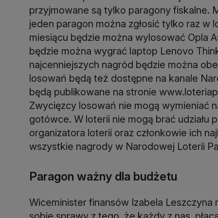
przyjmowane są tylko paragony fiskalne. M
jeden paragon można zgłosić tylko raz w lo
miesiącu będzie można wylosować Opla Astr
będzie można wygrać laptop Lenovo Think
najcenniejszych nagród będzie można obe
losowań będą też dostępne na kanale Nar
będą publikowane na stronie www.loteriap
Zwycięzcy losowań nie mogą wymieniać nag
gotówce. W loterii nie mogą brać udziału 
organizatora loterii oraz członkowie ich naj
wszystkie nagrody w Narodowej Loterii P
Paragon ważny dla budżetu
Wiceminister finansów Izabela Leszczyna 
sobie sprawy z tego, że każdy z nas, płacą