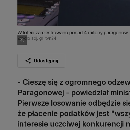
W loterii zarejestrowano ponad 4 miliony paragonów
Źródło zdj. gł.: tvn24
Udostępnij
- Cieszę się z ogromnego odze
Paragonowej - powiedział minis
Pierwsze losowanie odbędzie się
że płacenie podatków jest "wsz
interesie uczciwej konkurencji na