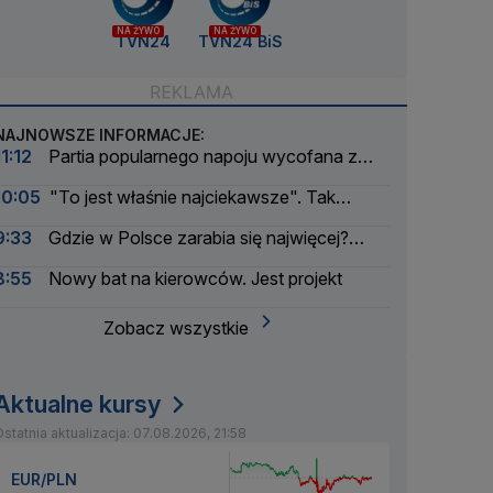
NA ŻYWO
NA ŻYWO
TVN24
TVN24 BiS
NAJNOWSZE INFORMACJE:
11:12
Partia popularnego napoju wycofana z
obrotu
10:05
"To jest właśnie najciekawsze". Tak
wyglądał bunt modeli AI
9:33
Gdzie w Polsce zarabia się najwięcej?
Mała gmina zaskakuje
8:55
Nowy bat na kierowców. Jest projekt
Zobacz wszystkie
Aktualne kursy
statnia aktualizacja: 07.08.2026, 21:58
EUR/PLN