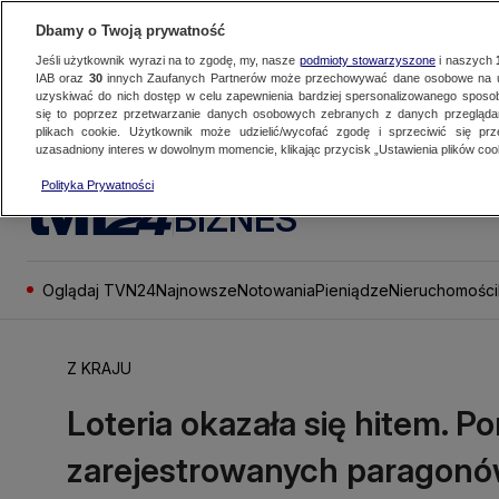
Dbamy o Twoją prywatność
Jeśli użytkownik wyrazi na to zgodę, my, nasze
podmioty stowarzyszone
i naszych
IAB oraz
30
innych Zaufanych Partnerów może przechowywać dane osobowe na ur
uzyskiwać do nich dostęp w celu zapewnienia bardziej spersonalizowanego sposo
się to poprzez przetwarzanie danych osobowych zebranych z danych przegląd
plikach cookie. Użytkownik może udzielić/wycofać zgodę i sprzeciwić się pr
uzasadniony interes w dowolnym momencie, klikając przycisk „Ustawienia plików cook
Polityka Prywatności
BIZNES
Oglądaj TVN24
Najnowsze
Notowania
Pieniądze
Nieruchomości
Z KRAJU
Loteria okazała się hitem. P
zarejestrowanych paragon