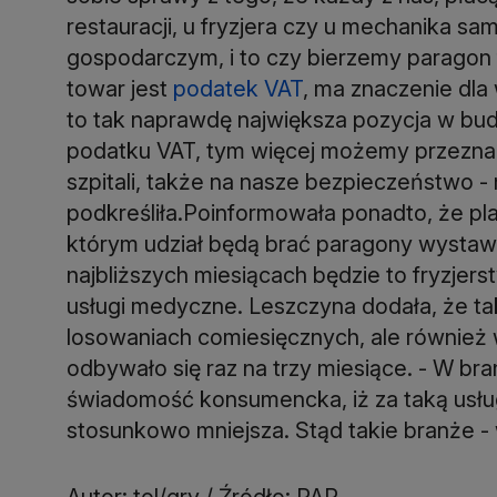
restauracji, u fryzjera czy u mechanika 
gospodarczym, i to czy bierzemy paragon 
towar jest
podatek VAT
, ma znaczenie dl
to tak naprawdę największa pozycja w bu
podatku VAT, tym więcej możemy przezna
szpitali, także na nasze bezpieczeństwo - n
podkreśliła.Poinformowała ponadto, że pl
którym udział będą brać paragony wystaw
najbliższych miesiącach będzie to fryzjer
usługi medyczne. Leszczyna dodała, że tak
losowaniach comiesięcznych, ale również
odbywało się raz na trzy miesiące. - W b
świadomość konsumencka, iż za taką usług
stosunkowo mniejsza. Stąd takie branże - 
Autor: tol/gry / Źródło: PAP