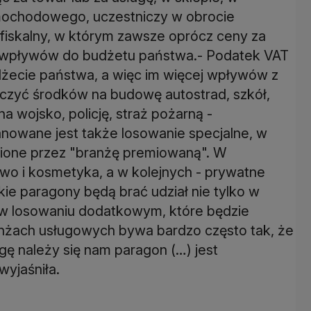
samochodowego, uczestniczy w obrocie
fiskalny, w którym zawsze oprócz ceny za
a wpływów do budżetu państwa.- Podatek VAT
dżecie państwa, a więc im więcej wpływów z
czyć środków na budowę autostrad, szkół,
a wojsko, policję, straż pożarną -
anowane jest także losowanie specjalne, w
ione przez "branżę premiowaną". W
stwo i kosmetyka, a w kolejnych - prywatne
ie paragony będą brać udział nie tylko w
 w losowaniu dodatkowym, które będzie
ranżach usługowych bywa bardzo często tak, że
ę należy się nam paragon (…) jest
wyjaśniła.