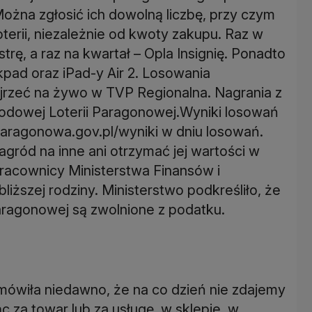
ożna zgłosić ich dowolną liczbę, przy czym
terii, niezależnie od kwoty zakupu. Raz w
ę, a raz na kwartał – Opla Insignię. Ponadto
pad oraz iPad-y Air 2. Losowania
jrzeć na żywo w TVP Regionalna. Nagrania z
odowej Loterii Paragonowej.Wyniki losowań
aragonowa.gov.pl/wyniki w dniu losowań.
ród na inne ani otrzymać jej wartości w
pracownicy Ministerstwa Finansów i
bliższej rodziny. Ministerstwo podkreśliło, że
aragonowej są zwolnione z podatku.
mówiła niedawno, że na co dzień nie zdajemy
c za towar lub za usługę, w sklepie, w