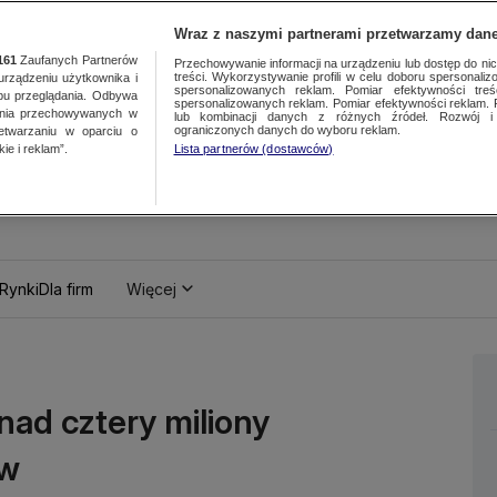
Wraz z naszymi partnerami przetwarzamy dane
161
Zaufanych Partnerów
Przechowywanie informacji na urządzeniu lub dostęp do nich.
treści. Wykorzystywanie profili w celu doboru spersonalizo
ządzeniu użytkownika i
spersonalizowanych reklam. Pomiar efektywności treś
bu przeglądania. Odbywa
spersonalizowanych reklam. Pomiar efektywności reklam. 
ania przechowywanych w
lub kombinacji danych z różnych źródeł. Rozwój i 
ograniczonych danych do wyboru reklam.
zetwarzaniu w oparciu o
ie i reklam”.
Lista partnerów (dostawców)
Rynki
Dla firm
Więcej
onad cztery miliony
ów