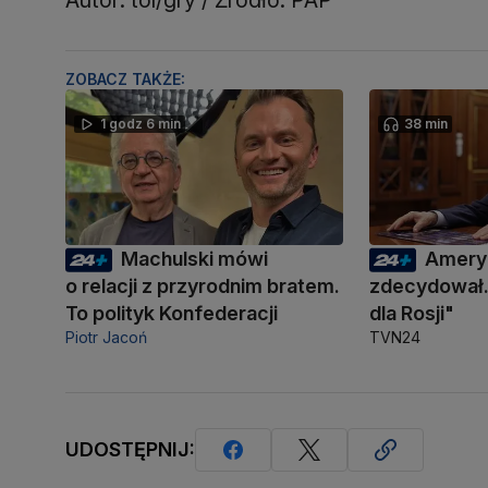
ZOBACZ TAKŻE:
1 godz 6 min
38 min
Machulski mówi
Amery
o relacji z przyrodnim bratem.
zdecydował.
To polityk Konfederacji
dla Rosji"
Piotr Jacoń
TVN24
UDOSTĘPNIJ: