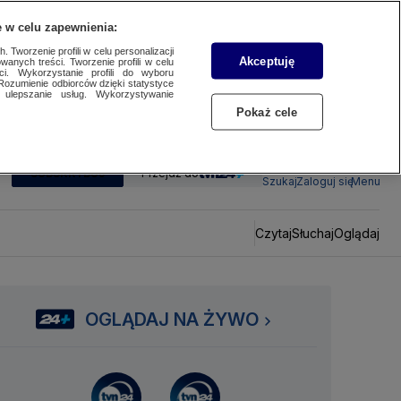
 w celu zapewnienia:
 Tworzenie profili w celu personalizacji
Akceptuję
wanych treści. Tworzenie profili w celu
ci. Wykorzystanie profili do wyboru
Rozumienie odbiorców dzięki statystyce
ulepszanie usług. Wykorzystywanie
Pokaż cele
SUBSKRYBUJ
Przejdź do
Szukaj
Zaloguj się
Menu
Czytaj
Słuchaj
Oglądaj
OGLĄDAJ NA ŻYWO