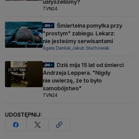
usłyszeliśmy?
TVN24
Śmiertelna pomyłka przy
"prostym" zabiegu. Lekarz:
nie jesteśmy serwisantami
Agata Daniluk,
Jakub Stachowiak
Dziś mija 15 lat od śmierci
57 min
Andrzeja Leppera. "Nigdy
nie uwierzę, że to było
samobójstwo"
TVN24
UDOSTĘPNIJ: