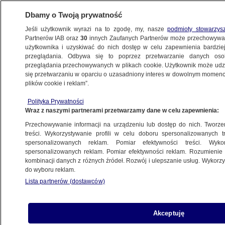
Dbamy o Twoją prywatność
Jeśli użytkownik wyrazi na to zgodę, my, nasze
podmioty stowarzys
Partnerów IAB oraz
30
innych Zaufanych Partnerów może przechowywa
BIZNES
użytkownika i uzyskiwać do nich dostęp w celu zapewnienia bardzi
przeglądania. Odbywa się to poprzez przetwarzanie danych os
przeglądania przechowywanych w plikach cookie. Użytkownik może udzie
Z KRAJU
się przetwarzaniu w oparciu o uzasadniony interes w dowolnym momencie
plików cookie i reklam”.
Korporacje pozbawiły Polskę 46 mld zł.
Polityka Prywatności
Przez manewry z podatkami
Wraz z naszymi partnerami przetwarzamy dane w celu zapewnienia:
Przechowywanie informacji na urządzeniu lub dostęp do nich. Tworzeni
29.09.2015, 06:59
treści. Wykorzystywanie profili w celu doboru spersonalizowanych tr
spersonalizowanych reklam. Pomiar efektywności treści. Wyko
spersonalizowanych reklam. Pomiar efektywności reklam. Rozumienie o
Udostępnij
kombinacji danych z różnych źródeł. Rozwój i ulepszanie usług. Wykor
do wyboru reklam.
Lista partnerów (dostawców)
Akceptuję