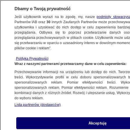
Dbamy o Twoją prywatność
Jeśli użytkownik wyrazi na to zgodę, my, nasze
podmioty stowarzys
Partnerów IAB oraz
30
innych Zaufanych Partnerów może przechowywa
BIZNES
użytkownika i uzyskiwać do nich dostęp w celu zapewnienia bardzi
przeglądania. Odbywa się to poprzez przetwarzanie danych os
przeglądania przechowywanych w plikach cookie. Użytkownik może udzie
Z KRAJU
się przetwarzaniu w oparciu o uzasadniony interes w dowolnym momencie
plików cookie i reklam”.
KALENDARIUM: 500 złotych na dziecko
Polityka Prywatności
Wraz z naszymi partnerami przetwarzamy dane w celu zapewnienia:
12.02.2016, 17:30
Przechowywanie informacji na urządzeniu lub dostęp do nich. Tworzeni
treści. Wykorzystywanie profili w celu doboru spersonalizowanych tr
Udostępnij
spersonalizowanych reklam. Pomiar efektywności treści. Wyko
spersonalizowanych reklam. Pomiar efektywności reklam. Rozumienie o
kombinacji danych z różnych źródeł. Rozwój i ulepszanie usług. Wykor
do wyboru reklam.
Lista partnerów (dostawców)
Akceptuję