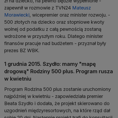
zł na dziecko, na pewno będzie wypełnione -
zapewnił w rozmowie z TVN24
Mateusz
Morawiecki
, wicepremier oraz minister rozwoju. -
500 złotych na dziecko oraz stopniowe kwoty
wolnej od podatku z całą pewnością zostaną
wdrożone w przyszłym roku. Dlatego minister
finansów pracuje nad budżetem - przyznał były
prezes BZ WBK.
1 grudnia 2015. Szydło: mamy "mapę
drogową" Rodziny 500 plus. Program rusza
w kwietniu
Program Rodzina 500 plus zostanie uruchomiony
najpóźniej w kwietniu - zapowiedziała premier
Beata Szydło i dodała, że projekt skierowano do
uzgodnień międzyresortowych, na które rząd dał
sobie 20 dni. Następnie projekt trafi do konsultacji