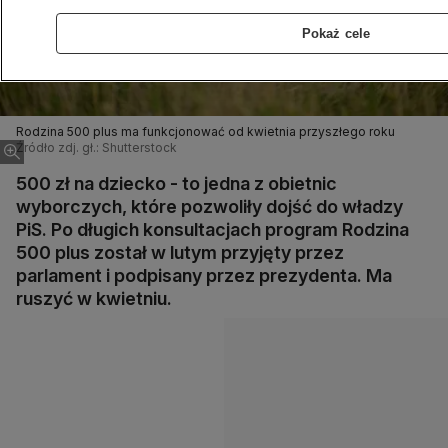
Pokaż cele
Rodzina 500 plus ma funkcjonować od kwietnia przyszłego roku
Źródło zdj. gł.: Shutterstock
500 zł na dziecko - to jedna z obietnic
wyborczych, które pozwoliły dojść do władzy
PiS. Po długich konsultacjach program Rodzina
500 plus został w lutym przyjęty przez
parlament i podpisany przez prezydenta. Ma
ruszyć w kwietniu.