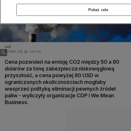
Pokaż cele
co2
Źródło zdj. gł.: sxc.hu
Cena pozwoleń na emisję CO2 między 50 a 80
dolarów za tonę zabezpiecza niskowęglową
przyszłość, a cena powyżej 80 USD w
ograniczonych okolicznościach mogłaby
wesprzeć politykę eliminacji pewnych źródeł
paliw - wyliczyły organizacje CDP i We Mean
Business.