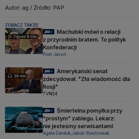
Autor: ag / Źródło: PAP
ZOBACZ TAKŻE:
Machulski mówi o relacji
1 godz 6 min
z przyrodnim bratem. To polityk
Konfederacji
Piotr Jacoń
Amerykański senat
38 min
zdecydował. "Zła wiadomość dla
Rosji"
TVN24
Śmiertelna pomyłka przy
"prostym" zabiegu. Lekarz:
nie jesteśmy serwisantami
Agata Daniluk,
Jakub Stachowiak