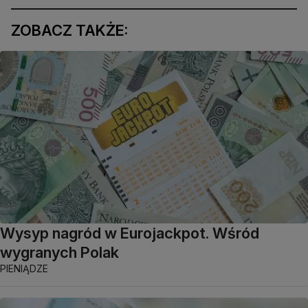
ZOBACZ TAKŻE:
Wysyp nagród w Eurojackpot. Wśród
wygranych Polak
PIENIĄDZE