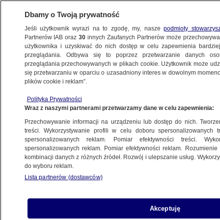
Dbamy o Twoją prywatność
Jeśli użytkownik wyrazi na to zgodę, my, nasze
podmioty stowarzys
Partnerów IAB oraz
30
innych Zaufanych Partnerów może przechowywa
BIZNES
użytkownika i uzyskiwać do nich dostęp w celu zapewnienia bardzi
przeglądania. Odbywa się to poprzez przetwarzanie danych os
przeglądania przechowywanych w plikach cookie. Użytkownik może udzie
RYNKI
się przetwarzaniu w oparciu o uzasadniony interes w dowolnym momencie
plików cookie i reklam”.
Emisja CO2 za 50-80 dolarów
Polityka Prywatności
"zabezpiecza niskowęglową przyszłość"
Wraz z naszymi partnerami przetwarzamy dane w celu zapewnienia:
Przechowywanie informacji na urządzeniu lub dostęp do nich. Tworzeni
4.12.2015, 20:31
treści. Wykorzystywanie profili w celu doboru spersonalizowanych tr
spersonalizowanych reklam. Pomiar efektywności treści. Wyko
spersonalizowanych reklam. Pomiar efektywności reklam. Rozumienie o
Udostępnij
kombinacji danych z różnych źródeł. Rozwój i ulepszanie usług. Wykor
do wyboru reklam.
Lista partnerów (dostawców)
Akceptuję