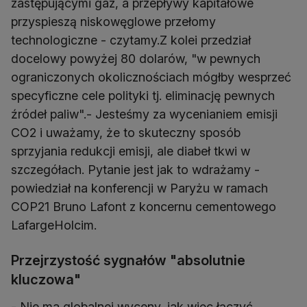
zastępującymi gaz, a przepływy kapitałowe
przyspieszą niskowęglowe przełomy
technologiczne - czytamy.Z kolei przedział
docelowy powyżej 80 dolarów, "w pewnych
ograniczonych okolicznościach mógłby wesprzeć
specyficzne cele polityki tj. eliminację pewnych
źródeł paliw".- Jesteśmy za wycenianiem emisji
CO2 i uważamy, że to skuteczny sposób
sprzyjania redukcji emisji, ale diabeł tkwi w
szczegółach. Pytanie jest jak to wdrażamy -
powiedział na konferencji w Paryżu w ramach
COP21 Bruno Lafont z koncernu cementowego
LafargeHolcim.
Przejrzystość sygnałów "absolutnie
kluczowa"
- Nie ma globalnej wyceny, jak więc łączyć