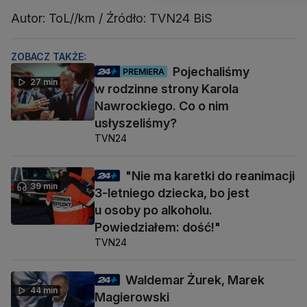
Autor: ToL//km / Źródło: TVN24 BiS
ZOBACZ TAKŻE:
Pojechaliśmy
PREMIERA
27 min
w rodzinne strony Karola
Nawrockiego. Co o nim
usłyszeliśmy?
TVN24
"Nie ma karetki do reanimacji
39 min
3-letniego dziecka, bo jest
u osoby po alkoholu.
Powiedziałem: dość!"
TVN24
Waldemar Żurek, Marek
44 min
Magierowski