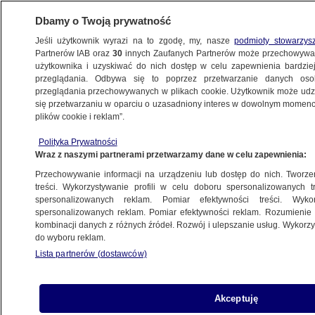
Dbamy o Twoją prywatność
Jeśli użytkownik wyrazi na to zgodę, my, nasze
podmioty stowarzys
Partnerów IAB oraz
30
innych Zaufanych Partnerów może przechowywa
BIZNES
użytkownika i uzyskiwać do nich dostęp w celu zapewnienia bardzi
przeglądania. Odbywa się to poprzez przetwarzanie danych os
przeglądania przechowywanych w plikach cookie. Użytkownik może udzie
PIENIĄDZE
się przetwarzaniu w oparciu o uzasadniony interes w dowolnym momencie
plików cookie i reklam”.
Nowy system, urzędomaty, armia
Polityka Prywatności
urzędników. Trwa wielkie odliczanie
Wraz z naszymi partnerami przetwarzamy dane w celu zapewnienia:
do startu 500 plus
Przechowywanie informacji na urządzeniu lub dostęp do nich. Tworzeni
treści. Wykorzystywanie profili w celu doboru spersonalizowanych tr
31.03.2016, 17:18
spersonalizowanych reklam. Pomiar efektywności treści. Wyko
spersonalizowanych reklam. Pomiar efektywności reklam. Rozumienie o
kombinacji danych z różnych źródeł. Rozwój i ulepszanie usług. Wykor
Udostępnij
do wyboru reklam.
Lista partnerów (dostawców)
Akceptuję