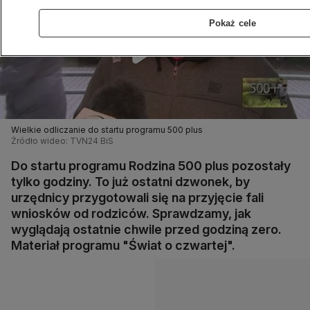
Pokaż cele
Wielkie odliczanie do startu programu 500 plus
Źródło wideo: TVN24 BiS
Do startu programu Rodzina 500 plus pozostały
tylko godziny. To już ostatni dzwonek, by
urzędnicy przygotowali się na przyjęcie fali
wniosków od rodziców. Sprawdzamy, jak
wyglądają ostatnie chwile przed godziną zero.
Materiał programu "Świat o czwartej".