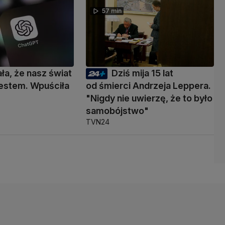
57 min
ała, że nasz świat
Dziś mija 15 lat
 testem. Wpuściła
od śmierci Andrzeja Leppera.
"Nigdy nie uwierzę, że to było
samobójstwo"
TVN24