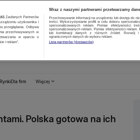
Wraz z naszymi partnerami przetwarzamy dane
161
Zaufanych Partnerów
Przechowywanie informacji na urządzeniu lub dostęp do nich.
treści. Wykorzystywanie profili w celu doboru spersonalizo
ządzeniu użytkownika i
spersonalizowanych reklam. Pomiar efektywności treś
bu przeglądania. Odbywa
spersonalizowanych reklam. Pomiar efektywności reklam. 
ania przechowywanych w
lub kombinacji danych z różnych źródeł. Rozwój i 
ograniczonych danych do wyboru reklam.
zetwarzaniu w oparciu o
ie i reklam”.
Lista partnerów (dostawców)
Rynki
Dla firm
Więcej
tami. Polska gotowa na ich