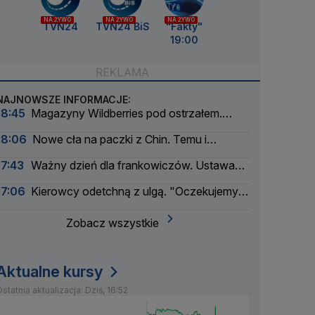
NA ŻYWO
NA ŻYWO
NA ŻYWO
TVN24
TVN24 BiS
"Fakty"
19:00
NAJNOWSZE INFORMACJE:
18:45
Magazyny Wildberries pod ostrzałem.
Firma szuka partnerów
18:06
Nowe cła na paczki z Chin. Temu i
AliExpress mocno w dół
17:43
Ważny dzień dla frankowiczów. Ustawa
weszła w życie
17:06
Kierowcy odetchną z ulgą. "Oczekujemy
obniżek"
Zobacz wszystkie
Aktualne kursy
statnia aktualizacja: Dziś, 16:52