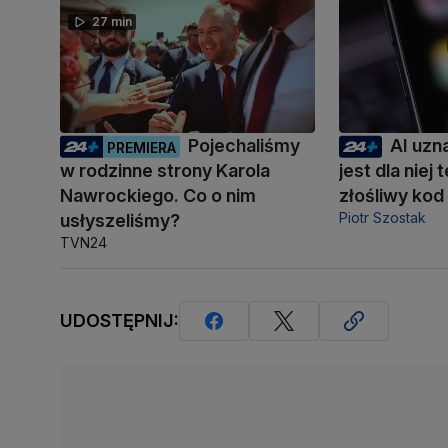
27 min
Pojechaliśmy
AI uzn
PREMIERA
w rodzinne strony Karola
jest dla niej
Nawrockiego. Co o nim
złośliwy kod
Piotr Szostak
usłyszeliśmy?
TVN24
UDOSTĘPNIJ: