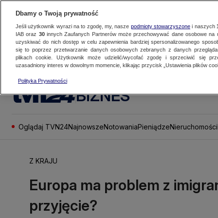
Dbamy o Twoją prywatność
Jeśli użytkownik wyrazi na to zgodę, my, nasze
podmioty stowarzyszone
i naszych
IAB oraz
30
innych Zaufanych Partnerów może przechowywać dane osobowe na ur
uzyskiwać do nich dostęp w celu zapewnienia bardziej spersonalizowanego sposo
się to poprzez przetwarzanie danych osobowych zebranych z danych przegląd
plikach cookie. Użytkownik może udzielić/wycofać zgodę i sprzeciwić się pr
uzasadniony interes w dowolnym momencie, klikając przycisk „Ustawienia plików cook
Polityka Prywatności
BIZNES
Oglądaj TVN24
Najnowsze
Notowania
Pieniądze
Nieruchomości
Z KRAJU
Europa ma problem z imigran
przyjęcie?