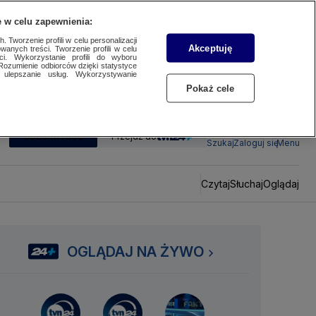
 w celu zapewnienia:
 Tworzenie profili w celu personalizacji
Akceptuję
wanych treści. Tworzenie profili w celu
ci. Wykorzystanie profili do wyboru
Rozumienie odbiorców dzięki statystyce
ulepszanie usług. Wykorzystywanie
Pokaż cele
SUBSKRYBUJ
Przejdź do
Szukaj
Zaloguj się
Menu
Czytaj
Słuchaj
Oglądaj
OGLĄDAJ NA ŻYWO