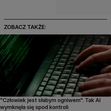
ZOBACZ TAKŻE:
"Człowiek jest słabym ogniwem". Tak AI
wymknęła się spod kontroli