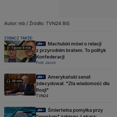
Autor: mb / Źródło: TVN24 BiS
ZOBACZ TAKŻE:
Machulski mówi o relacji
1 godz 6 min
z przyrodnim bratem. To polityk
Konfederacji
Piotr Jacoń
Amerykański senat
38 min
zdecydował. "Zła wiadomość dla
Rosji"
TVN24
Śmiertelna pomyłka przy
"prostym" zabiegu. Lekarz: