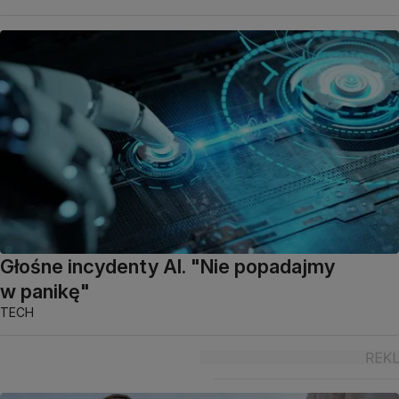
Głośne incydenty AI. "Nie popadajmy
w panikę"
TECH