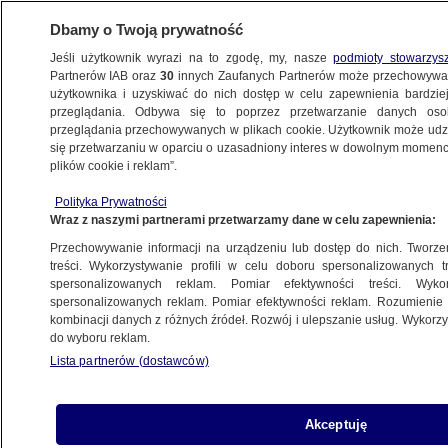
Dbamy o Twoją prywatność
Jeśli użytkownik wyrazi na to zgodę, my, nasze
podmioty stowarzys
Partnerów IAB oraz
30
innych Zaufanych Partnerów może przechowywa
BIZNES
użytkownika i uzyskiwać do nich dostęp w celu zapewnienia bardzi
przeglądania. Odbywa się to poprzez przetwarzanie danych os
przeglądania przechowywanych w plikach cookie. Użytkownik może udzie
NAJNOWSZE
się przetwarzaniu w oparciu o uzasadniony interes w dowolnym momencie
plików cookie i reklam”.
Rajska wyspa zalewana przez ocean
Polityka Prywatności
śmieci. Obrzydliwe znalezisko
Wraz z naszymi partnerami przetwarzamy dane w celu zapewnienia:
Przechowywanie informacji na urządzeniu lub dostęp do nich. Tworzeni
26.04.2017, 06:21
treści. Wykorzystywanie profili w celu doboru spersonalizowanych tr
spersonalizowanych reklam. Pomiar efektywności treści. Wyko
spersonalizowanych reklam. Pomiar efektywności reklam. Rozumienie o
Udostępnij
kombinacji danych z różnych źródeł. Rozwój i ulepszanie usług. Wykor
do wyboru reklam.
Wyspy Kokosowe są dosłownie zalewane przez
Lista partnerów (dostawców)
ocean plastikowych śmieci ze Sri Lanki,
Indonezji, Malezji, a nawet Chin. To ogromny
problem dla 600 mieszkańców wysepki,
Akceptuję
ponieważ całe ich życie jest związane z wodą.