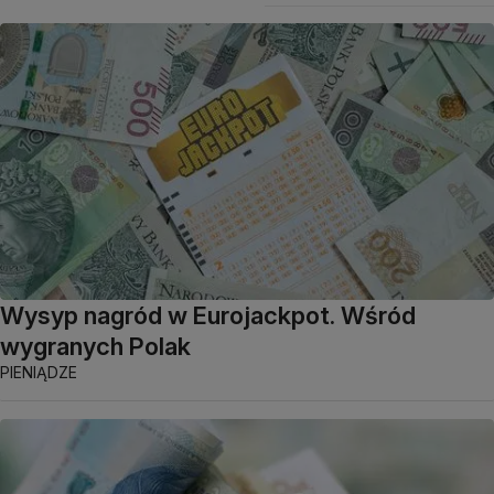
Wysyp nagród w Eurojackpot. Wśród
wygranych Polak
PIENIĄDZE