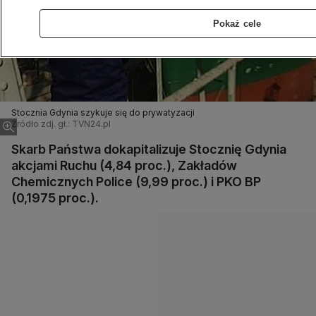
Pokaż cele
Stocznia Gdynia szykuje się do prywatyzacji
Źródło zdj. gł.: TVN24.pl
Skarb Państwa dokapitalizuje Stocznię Gdynia
akcjami Ruchu (4,84 proc.), Zakładów
Chemicznych Police (9,99 proc.) i PKO BP
(0,1975 proc.).