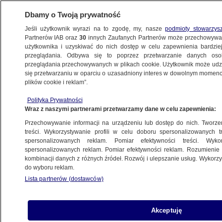
Dbamy o Twoją prywatność
Jeśli użytkownik wyrazi na to zgodę, my, nasze
podmioty stowarzys
Partnerów IAB oraz
30
innych Zaufanych Partnerów może przechowywa
BIZNES
użytkownika i uzyskiwać do nich dostęp w celu zapewnienia bardzi
przeglądania. Odbywa się to poprzez przetwarzanie danych os
przeglądania przechowywanych w plikach cookie. Użytkownik może udzie
NAJNOWSZE
się przetwarzaniu w oparciu o uzasadniony interes w dowolnym momencie
plików cookie i reklam”.
Skarb Państwa dokapitalizuje Stocznię
Polityka Prywatności
Gdynia
Wraz z naszymi partnerami przetwarzamy dane w celu zapewnienia:
Przechowywanie informacji na urządzeniu lub dostęp do nich. Tworzeni
6.07.2007, 20:11
treści. Wykorzystywanie profili w celu doboru spersonalizowanych tr
spersonalizowanych reklam. Pomiar efektywności treści. Wyko
spersonalizowanych reklam. Pomiar efektywności reklam. Rozumienie o
Udostępnij
kombinacji danych z różnych źródeł. Rozwój i ulepszanie usług. Wykor
do wyboru reklam.
Lista partnerów (dostawców)
Akceptuję