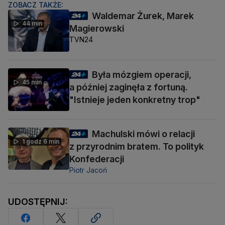
ZOBACZ TAKŻE:
Waldemar Żurek, Marek
44 min
Magierowski
TVN24
Była mózgiem operacji,
45 min
a później zaginęła z fortuną.
"Istnieje jeden konkretny trop"
Machulski mówi o relacji
1 godz 6 min
z przyrodnim bratem. To polityk
Konfederacji
Piotr Jacoń
UDOSTĘPNIJ: