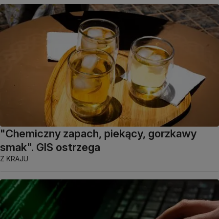
"Chemiczny zapach, piekący, gorzkawy
smak". GIS ostrzega
Z KRAJU