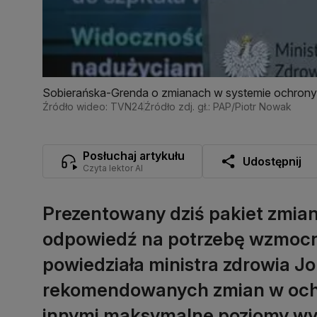
Sobierańska-Grenda o zmianach w systemie ochrony 
Źródło wideo: TVN24
Źródło zdj. gł.: PAP/Piotr Nowak
Posłuchaj artykułu
Udostępnij
Czyta lektor AI
Prezentowany dziś pakiet zmian
odpowiedź na potrzebę wzmocn
powiedziała ministra zdrowia 
rekomendowanych zmian w ochr
innymi maksymalne poziomy wyn