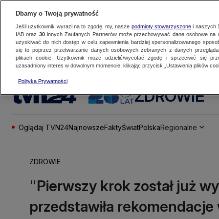
Dbamy o Twoją prywatność
Jeśli użytkownik wyrazi na to zgodę, my, nasze
podmioty stowarzyszone
i naszych
IAB oraz
30
innych Zaufanych Partnerów może przechowywać dane osobowe na ur
uzyskiwać do nich dostęp w celu zapewnienia bardziej spersonalizowanego sposo
się to poprzez przetwarzanie danych osobowych zebranych z danych przegląd
plikach cookie. Użytkownik może udzielić/wycofać zgodę i sprzeciwić się pr
uzasadniony interes w dowolnym momencie, klikając przycisk „Ustawienia plików cook
Polityka Prywatności
ZDROWIE
Oglądaj TVN24
Najnowsze
Fakty
Świat
Polska
Regionalne
ZDROWIE
"Pierwszy krok został już w
przedstawiła rekomendacje 