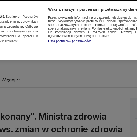
Wraz z naszymi partnerami przetwarzamy dane
161
Zaufanych Partnerów
Przechowywanie informacji na urządzeniu lub dostęp do nich.
treści. Wykorzystywanie profili w celu doboru spersonalizo
ządzeniu użytkownika i
spersonalizowanych reklam. Pomiar efektywności treś
bu przeglądania. Odbywa
spersonalizowanych reklam. Pomiar efektywności reklam. 
ania przechowywanych w
lub kombinacji danych z różnych źródeł. Rozwój i 
ograniczonych danych do wyboru reklam.
zetwarzaniu w oparciu o
ie i reklam”.
Lista partnerów (dostawców)
Więcej
ykonany". Ministra zdrowia
ws. zmian w ochronie zdrowia