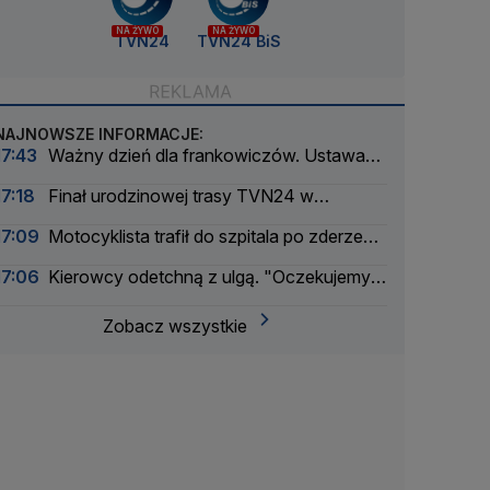
NA ŻYWO
NA ŻYWO
TVN24
TVN24 BiS
NAJNOWSZE INFORMACJE:
17:43
Ważny dzień dla frankowiczów. Ustawa
weszła w życie
17:18
Finał urodzinowej trasy TVN24 w
Warszawie. Jaka będzie pogoda
17:09
Motocyklista trafił do szpitala po zderzeniu
z busem
17:06
Kierowcy odetchną z ulgą. "Oczekujemy
obniżek"
Zobacz wszystkie