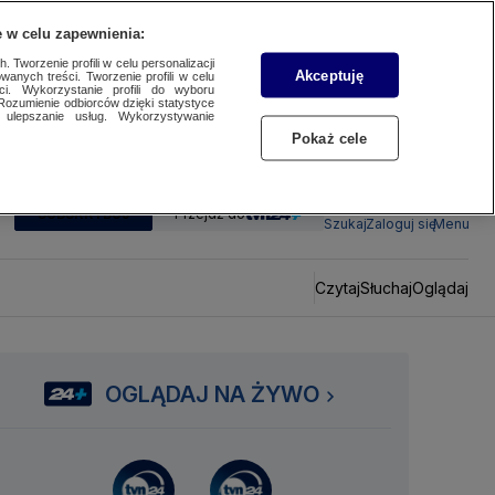
 w celu zapewnienia:
 Tworzenie profili w celu personalizacji
Akceptuję
wanych treści. Tworzenie profili w celu
ci. Wykorzystanie profili do wyboru
Rozumienie odbiorców dzięki statystyce
ulepszanie usług. Wykorzystywanie
Pokaż cele
SUBSKRYBUJ
Przejdź do
Szukaj
Zaloguj się
Menu
Czytaj
Słuchaj
Oglądaj
OGLĄDAJ NA ŻYWO