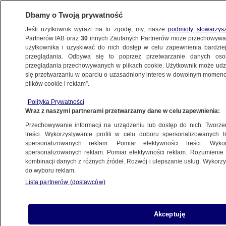
Dbamy o Twoją prywatność
Jeśli użytkownik wyrazi na to zgodę, my, nasze
podmioty stowarzys
Partnerów IAB oraz
30
innych Zaufanych Partnerów może przechowywa
ZDROWIE
użytkownika i uzyskiwać do nich dostęp w celu zapewnienia bardzi
przeglądania. Odbywa się to poprzez przetwarzanie danych os
przeglądania przechowywanych w plikach cookie. Użytkownik może udzie
ZDROWIE
się przetwarzaniu w oparciu o uzasadniony interes w dowolnym momencie
plików cookie i reklam”.
Wirus na wycieczkowcu u wybrzeży
Polityka Prywatności
Francji. Służby sanitarne wydały decyzję
Wraz z naszymi partnerami przetwarzamy dane w celu zapewnienia:
Przechowywanie informacji na urządzeniu lub dostęp do nich. Tworzeni
Zespół autorów
treści. Wykorzystywanie profili w celu doboru spersonalizowanych tr
spersonalizowanych reklam. Pomiar efektywności treści. Wyko
14.05.2026, 10:55
spersonalizowanych reklam. Pomiar efektywności reklam. Rozumienie o
kombinacji danych z różnych źródeł. Rozwój i ulepszanie usług. Wykor
do wyboru reklam.
Posłuchaj artykułu
Czyta lektor AI
Lista partnerów (dostawców)
Akceptuję