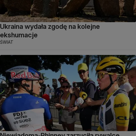
Ukraina wydała zgodę na kolejne
ekshumacje
ŚWIAT
Niewiadoma-Phinney zarzuciła rywalce