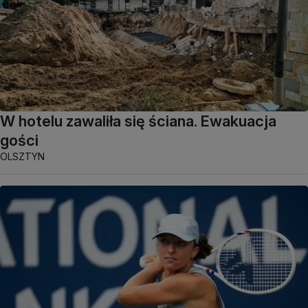
W hotelu zawaliła się ściana. Ewakuacja
gości
OLSZTYN