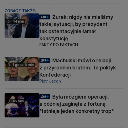
ZOBACZ TAKŻE:
Żurek: nigdy nie mieliśmy
44 min
takiej sytuacji, by prezydent
tak ostentacyjnie łamał
konstytucję
FAKTY PO FAKTACH
Machulski mówi o relacji
1 godz 6 min
z przyrodnim bratem. To polityk
Konfederacji
Piotr Jacoń
Była mózgiem operacji,
45 min
a później zaginęła z fortuną.
"Istnieje jeden konkretny trop"