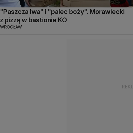
"Paszcza lwa" i "palec boży". Morawiecki
z pizzą w bastionie KO
WROCŁAW