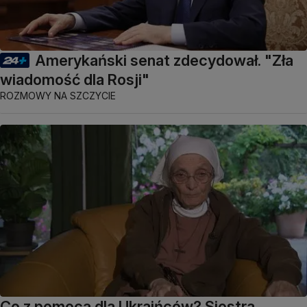
Amerykański senat zdecydował. "Zła
wiadomość dla Rosji"
ROZMOWY NA SZCZYCIE
Co z pomocą dla Ukraińców? Siostra