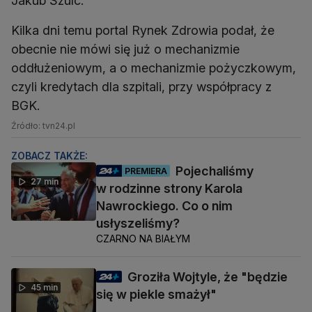
Jakub Szulc.
Kilka dni temu portal Rynek Zdrowia podał, że
obecnie nie mówi się już o mechanizmie
oddłużeniowym, a o mechanizmie pożyczkowym,
czyli kredytach dla szpitali, przy współpracy z
BGK.
Źródło: tvn24.pl
ZOBACZ TAKŻE:
Pojechaliśmy
PREMIERA
27 min
w rodzinne strony Karola
Nawrockiego. Co o nim
usłyszeliśmy?
CZARNO NA BIAŁYM
Groziła Wojtyle, że "będzie
45 min
się w piekle smażył"