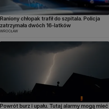
Raniony chłopak trafił do szpitala. Policja
zatrzymała dwóch 16-latków
WROCŁAW
Powrót burz i upału. Tutaj alarmy mogą mieć