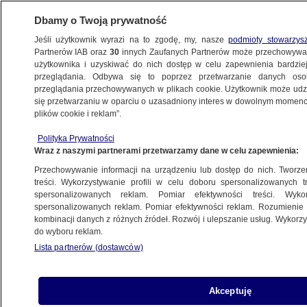
Dbamy o Twoją prywatność
Jeśli użytkownik wyrazi na to zgodę, my, nasze
podmioty stowarzys
Partnerów IAB oraz
30
innych Zaufanych Partnerów może przechowywa
ZDROWIE
użytkownika i uzyskiwać do nich dostęp w celu zapewnienia bardzi
przeglądania. Odbywa się to poprzez przetwarzanie danych os
przeglądania przechowywanych w plikach cookie. Użytkownik może udzie
ZDROWIE
się przetwarzaniu w oparciu o uzasadniony interes w dowolnym momencie
plików cookie i reklam”.
Niewypłacalne czy "na plusie"?
Polityka Prywatności
Wiceminister zdrowia o szpitalach
Wraz z naszymi partnerami przetwarzamy dane w celu zapewnienia:
powiatowych
Przechowywanie informacji na urządzeniu lub dostęp do nich. Tworzeni
treści. Wykorzystywanie profili w celu doboru spersonalizowanych tr
spersonalizowanych reklam. Pomiar efektywności treści. Wyko
Piotr Wójcik
spersonalizowanych reklam. Pomiar efektywności reklam. Rozumienie o
15.05.2026, 16:09
kombinacji danych z różnych źródeł. Rozwój i ulepszanie usług. Wykor
do wyboru reklam.
Lista partnerów (dostawców)
Posłuchaj artykułu
Czyta lektor AI
Akceptuję