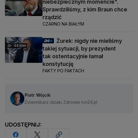
niebezpiecznym momencie".
Sprawdziliśmy, z kim Braun chce
rządzić
CZARNO NA BIAŁYM
Żurek: nigdy nie mieliśmy
44 min
takiej sytuacji, by prezydent
tak ostentacyjnie łamał
konstytucję
FAKTY PO FAKTACH
Piotr Wójcik
Dziennikarz działu Zdrowie tvn24.pl
UDOSTĘPNIJ: