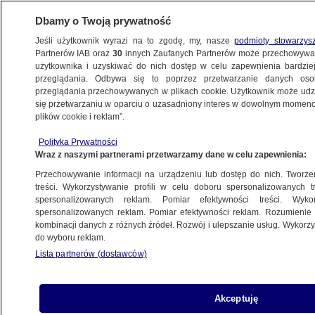
Dbamy o Twoją prywatność
Jeśli użytkownik wyrazi na to zgodę, my, nasze
podmioty stowarzys
Partnerów IAB oraz
30
innych Zaufanych Partnerów może przechowywa
ZDROWIE
użytkownika i uzyskiwać do nich dostęp w celu zapewnienia bardzi
przeglądania. Odbywa się to poprzez przetwarzanie danych os
przeglądania przechowywanych w plikach cookie. Użytkownik może udzie
ZDROWIE
się przetwarzaniu w oparciu o uzasadniony interes w dowolnym momencie
plików cookie i reklam”.
Nawet 120 dni zasiłku opiekuńczego. Jest
Polityka Prywatności
projekt ustawy
Wraz z naszymi partnerami przetwarzamy dane w celu zapewnienia:
Przechowywanie informacji na urządzeniu lub dostęp do nich. Tworzeni
Oprac.
Piotr Wójcik
treści. Wykorzystywanie profili w celu doboru spersonalizowanych tr
spersonalizowanych reklam. Pomiar efektywności treści. Wyko
26.05.2026, 12:47
spersonalizowanych reklam. Pomiar efektywności reklam. Rozumienie o
kombinacji danych z różnych źródeł. Rozwój i ulepszanie usług. Wykor
do wyboru reklam.
Posłuchaj artykułu
Czyta lektor AI
Lista partnerów (dostawców)
Akceptuję