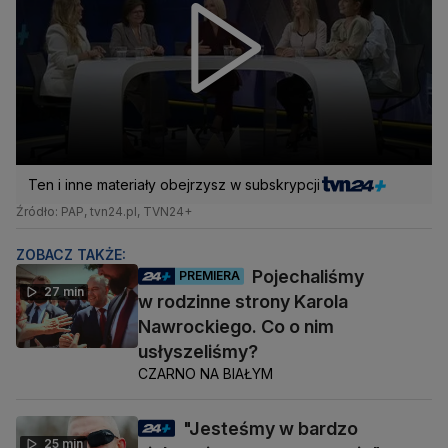
Ten i inne materiały obejrzysz w subskrypcji
Źródło: PAP, tvn24.pl, TVN24+
ZOBACZ TAKŻE:
Pojechaliśmy
PREMIERA
27 min
w rodzinne strony Karola
Nawrockiego. Co o nim
usłyszeliśmy?
CZARNO NA BIAŁYM
"Jesteśmy w bardzo
25 min