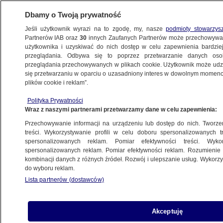
Dbamy o Twoją prywatność
Jeśli użytkownik wyrazi na to zgodę, my, nasze
podmioty stowarzys
Partnerów IAB oraz
30
innych Zaufanych Partnerów może przechowywa
ZDROWIE
użytkownika i uzyskiwać do nich dostęp w celu zapewnienia bardzi
przeglądania. Odbywa się to poprzez przetwarzanie danych os
przeglądania przechowywanych w plikach cookie. Użytkownik może udzie
ZDROWIE
się przetwarzaniu w oparciu o uzasadniony interes w dowolnym momencie
plików cookie i reklam”.
Burzliwa debata o zarobkach lekarzy. "Co
Polityka Prywatności
dalej?"
Wraz z naszymi partnerami przetwarzamy dane w celu zapewnienia:
Przechowywanie informacji na urządzeniu lub dostęp do nich. Tworzeni
Piotr Wójcik
treści. Wykorzystywanie profili w celu doboru spersonalizowanych tr
spersonalizowanych reklam. Pomiar efektywności treści. Wyko
17.06.2026, 14:41
spersonalizowanych reklam. Pomiar efektywności reklam. Rozumienie o
kombinacji danych z różnych źródeł. Rozwój i ulepszanie usług. Wykor
do wyboru reklam.
Posłuchaj artykułu
Czyta lektor AI
Lista partnerów (dostawców)
Akceptuję