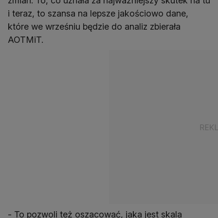
zmian. To, co uznała za najważniejszy skutek na tu
i teraz, to szansa na lepsze jakościowo dane,
które we wrześniu będzie do analiz zbierała
AOTMiT.
- To pozwoli też oszacować, jaka jest skala