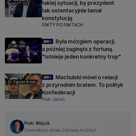
takiej sytuacji, by prezydent
tak ostentacyjnie łamał
konstytucję
FAKTY PO FAKTACH
Była mózgiem operacji,
45 min
a później zaginęła z fortuną.
"Istnieje jeden konkretny trop"
Machulski mówi o relacji
1 godz 6 min
z przyrodnim bratem. To polityk
Konfederacji
Piotr Jacoń
Piotr Wójcik
Dziennikarz działu Zdrowie tvn24.pl