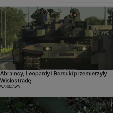
Abramsy, Leopardy i Borsuki przemierzyły
Wisłostradę
WARSZAWA