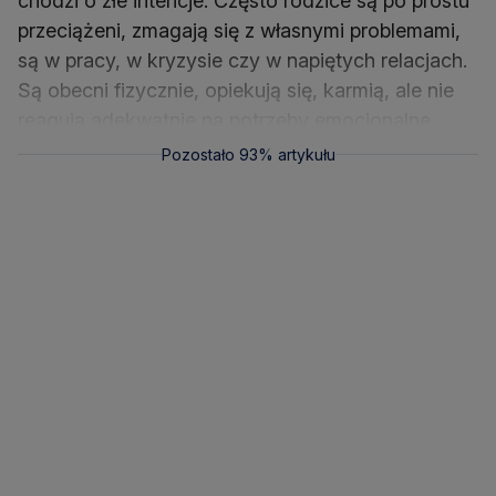
chodzi o złe intencje. Często rodzice są po prostu
przeciążeni, zmagają się z własnymi problemami,
są w pracy, w kryzysie czy w napiętych relacjach.
Są obecni fizycznie, opiekują się, karmią, ale nie
reagują adekwatnie na potrzeby emocjonalne.
Pozostało 93% artykułu