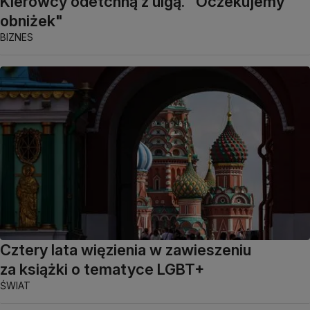
Kierowcy odetchną z ulgą. "Oczekujemy
obniżek"
BIZNES
Cztery lata więzienia w zawieszeniu
za książki o tematyce LGBT+
ŚWIAT