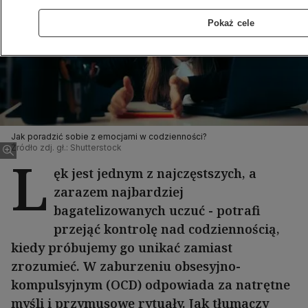
Pokaż cele
Jak poradzić sobie z emocjami w codzienności?
Źródło zdj. gł.: Shutterstock
L
ęk jest jednym z najczęstszych, a
zarazem najbardziej
bagatelizowanych uczuć - potrafi
przejąć kontrolę nad codziennością,
kiedy próbujemy go unikać zamiast
zrozumieć. W zaburzeniu obsesyjno-
kompulsyjnym (OCD) odpowiada za natrętne
myśli i przymusowe rytuały. Jak tłumaczy