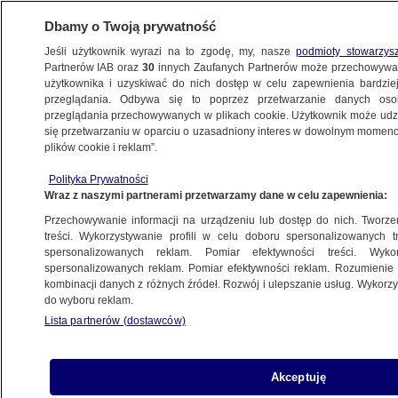
Dbamy o Twoją prywatność
Jeśli użytkownik wyrazi na to zgodę, my, nasze
podmioty stowarzys
Partnerów IAB oraz
30
innych Zaufanych Partnerów może przechowywa
ZDROWIE
użytkownika i uzyskiwać do nich dostęp w celu zapewnienia bardzi
przeglądania. Odbywa się to poprzez przetwarzanie danych os
przeglądania przechowywanych w plikach cookie. Użytkownik może udzie
się przetwarzaniu w oparciu o uzasadniony interes w dowolnym momencie
ZDROWIE
plików cookie i reklam”.
Lęk i OCD: jak wyjść z błędnego koła
natrętnych myśli?
Polityka Prywatności
Wraz z naszymi partnerami przetwarzamy dane w celu zapewnienia:
Przechowywanie informacji na urządzeniu lub dostęp do nich. Tworzeni
Anna Bielecka
treści. Wykorzystywanie profili w celu doboru spersonalizowanych tr
12.11.2025, 11:12
spersonalizowanych reklam. Pomiar efektywności treści. Wyko
spersonalizowanych reklam. Pomiar efektywności reklam. Rozumienie o
kombinacji danych z różnych źródeł. Rozwój i ulepszanie usług. Wykor
Posłuchaj artykułu
do wyboru reklam.
Czyta lektor AI
Lista partnerów (dostawców)
Akceptuję