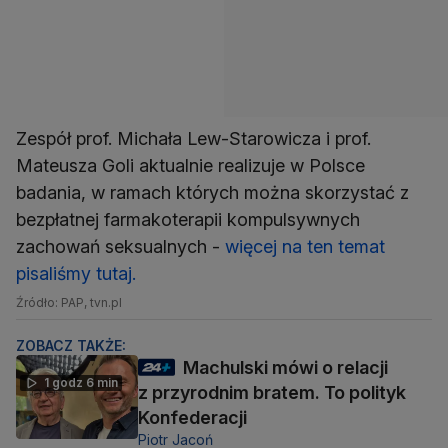
Zespół prof. Michała Lew-Starowicza i prof.
Mateusza Goli aktualnie realizuje w Polsce
badania, w ramach których można skorzystać z
bezpłatnej farmakoterapii kompulsywnych
zachowań seksualnych -
więcej na ten temat
pisaliśmy tutaj.
Źródło: PAP, tvn.pl
ZOBACZ TAKŻE:
Machulski mówi o relacji
1 godz 6 min
z przyrodnim bratem. To polityk
Konfederacji
Piotr Jacoń