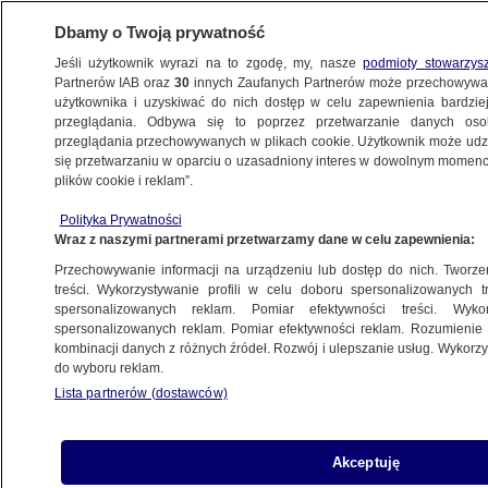
Dbamy o Twoją prywatność
Jeśli użytkownik wyrazi na to zgodę, my, nasze
podmioty stowarzys
Partnerów IAB oraz
30
innych Zaufanych Partnerów może przechowywa
ZDROWIE
użytkownika i uzyskiwać do nich dostęp w celu zapewnienia bardzi
przeglądania. Odbywa się to poprzez przetwarzanie danych os
przeglądania przechowywanych w plikach cookie. Użytkownik może udzie
ZDROWIE
się przetwarzaniu w oparciu o uzasadniony interes w dowolnym momencie
plików cookie i reklam”.
Nie ocenia i zawsze ma ochotę?
Polityka Prywatności
Seksuolog: tego nie daje żadna relacja
Wraz z naszymi partnerami przetwarzamy dane w celu zapewnienia:
Przechowywanie informacji na urządzeniu lub dostęp do nich. Tworzeni
Oprac.
Agata Daniluk
treści. Wykorzystywanie profili w celu doboru spersonalizowanych tr
spersonalizowanych reklam. Pomiar efektywności treści. Wyko
16.06.2026, 11:18
spersonalizowanych reklam. Pomiar efektywności reklam. Rozumienie o
kombinacji danych z różnych źródeł. Rozwój i ulepszanie usług. Wykor
do wyboru reklam.
Posłuchaj artykułu
Czyta lektor AI
Lista partnerów (dostawców)
Akceptuję