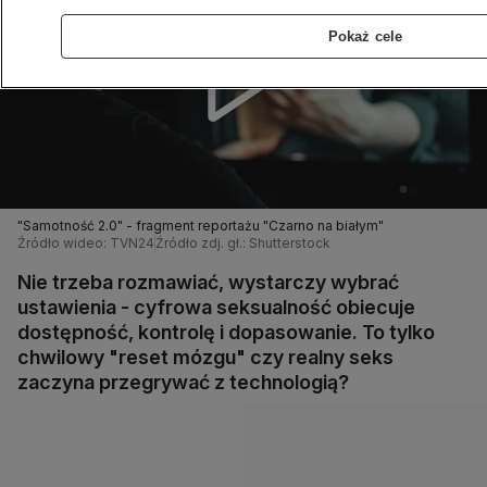
Pokaż cele
"Samotność 2.0" - fragment reportażu "Czarno na białym"
Źródło wideo: TVN24
Źródło zdj. gł.: Shutterstock
Nie trzeba rozmawiać, wystarczy wybrać
ustawienia - cyfrowa seksualność obiecuje
dostępność, kontrolę i dopasowanie. To tylko
chwilowy "reset mózgu" czy realny seks
zaczyna przegrywać z technologią?