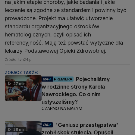
na jakim etapie choroby, jakie badania i jakie
leczenie są zgodne ze standardem i powinny być
prowadzone. Projekt ma ułatwić utworzenie
standardu organizacyjnego ośrodków
hematologicznych, czyli opisać ich
referencyjność. Mają też powstać wytyczne dla
lekarzy Podstawowej Opieki Zdrowotnej.
Źródło: tvn24.pl
ZOBACZ TAKŻE:
Pojechaliśmy
PREMIERA
27 min
w rodzinne strony Karola
Nawrockiego. Co o nim
usłyszeliśmy?
CZARNO NA BIAŁYM
"Geniusz przestępstwa"
28 min
zrobił skok stulecia. Opuścił