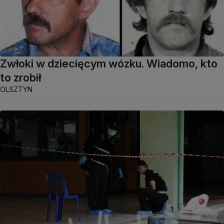
Zwłoki w dziecięcym wózku. Wiadomo, kto
to zrobił
OLSZTYN