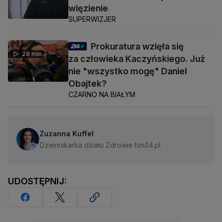
więzienie
SUPERWIZJER
Prokuratura wzięła się
28 min
za człowieka Kaczyńskiego. Już
nie "wszystko mogę" Daniel
Obajtek?
CZARNO NA BIAŁYM
Zuzanna Kuffel
Dziennikarka działu Zdrowie tvn24.pl
UDOSTĘPNIJ: