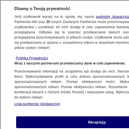
Dbamy o Twoją prywatność
Jeśli użytkownik wyrazi na to zgodę, my, nasze
podmioty stowarzys
Partnerów IAB oraz
30
innych Zaufanych Partnerów może przechowywa
ZDROWIE
użytkownika i uzyskiwać do nich dostęp w celu zapewnienia bardzi
przeglądania. Odbywa się to poprzez przetwarzanie danych os
przeglądania przechowywanych w plikach cookie. Użytkownik może udzie
ZDROWIE
się przetwarzaniu w oparciu o uzasadniony interes w dowolnym momencie
plików cookie i reklam”.
Jak długo trzeba czekać na wizytę
Polityka Prywatności
u hematologa? Sprawdziła Grażyna
Wraz z naszymi partnerami przetwarzamy dane w celu zapewnienia:
Szapołowska
Przechowywanie informacji na urządzeniu lub dostęp do nich. Tworzeni
treści. Wykorzystywanie profili w celu doboru spersonalizowanych tr
spersonalizowanych reklam. Pomiar efektywności treści. Wyko
Zuzanna Kuffel
spersonalizowanych reklam. Pomiar efektywności reklam. Rozumienie o
17.06.2026, 12:57
kombinacji danych z różnych źródeł. Rozwój i ulepszanie usług. Wykor
do wyboru reklam.
Lista partnerów (dostawców)
Posłuchaj artykułu
Czyta lektor AI
Akceptuję