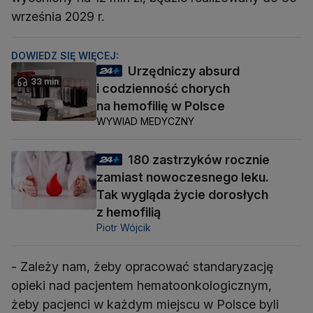
września 2029 r.
DOWIEDZ SIĘ WIĘCEJ:
Urzędniczy absurd
33 min
i codzienność chorych
na hemofilię w Polsce
WYWIAD MEDYCZNY
180 zastrzyków rocznie
zamiast nowoczesnego leku.
Tak wygląda życie dorosłych
z hemofilią
Piotr Wójcik
- Zależy nam, żeby opracować standaryzację
opieki nad pacjentem hematoonkologicznym,
żeby pacjenci w każdym miejscu w Polsce byli