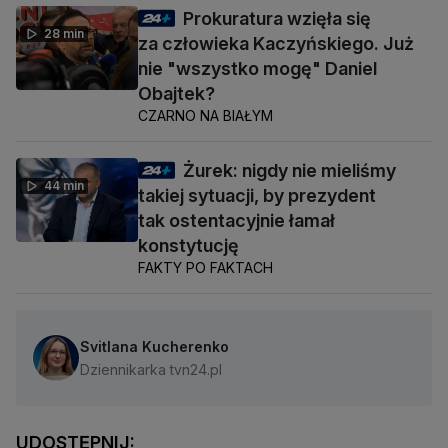
Prokuratura wzięła się
28 min
za człowieka Kaczyńskiego. Już
nie "wszystko mogę" Daniel
Obajtek?
CZARNO NA BIAŁYM
Żurek: nigdy nie mieliśmy
44 min
takiej sytuacji, by prezydent
tak ostentacyjnie łamał
konstytucję
FAKTY PO FAKTACH
Svitlana Kucherenko
Dziennikarka tvn24.pl
UDOSTĘPNIJ: