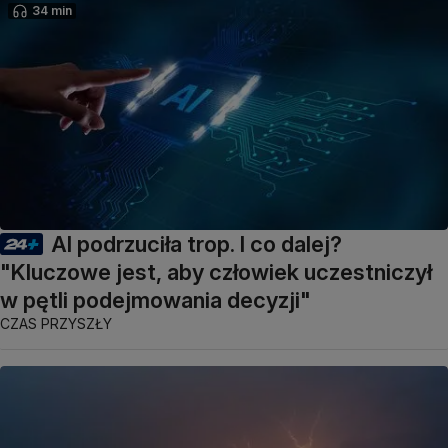
34 min
AI podrzuciła trop. I co dalej?
"Kluczowe jest, aby człowiek uczestniczył
w pętli podejmowania decyzji"
CZAS PRZYSZŁY