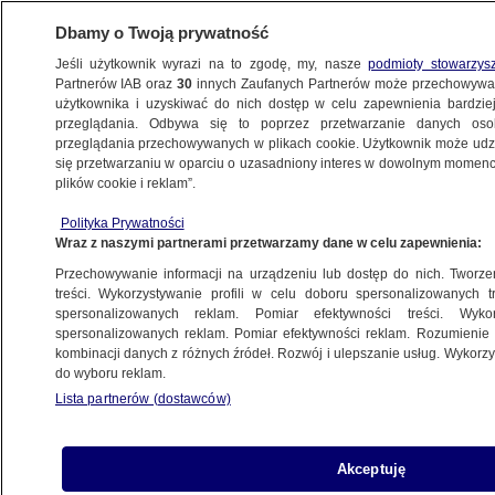
Dbamy o Twoją prywatność
Jeśli użytkownik wyrazi na to zgodę, my, nasze
podmioty stowarzys
Partnerów IAB oraz
30
innych Zaufanych Partnerów może przechowywa
użytkownika i uzyskiwać do nich dostęp w celu zapewnienia bardzi
przeglądania. Odbywa się to poprzez przetwarzanie danych os
przeglądania przechowywanych w plikach cookie. Użytkownik może udzie
WROCŁAW
się przetwarzaniu w oparciu o uzasadniony interes w dowolnym momencie
plików cookie i reklam”.
Po 35 latach zakwitła wyjątkowa agawa.
Polityka Prywatności
W palmiarni musieli zdemontować dach
Wraz z naszymi partnerami przetwarzamy dane w celu zapewnienia:
Przechowywanie informacji na urządzeniu lub dostęp do nich. Tworzeni
Oprac.
Svitlana Kucherenko
treści. Wykorzystywanie profili w celu doboru spersonalizowanych tr
spersonalizowanych reklam. Pomiar efektywności treści. Wyko
5.07.2026, 11:54
spersonalizowanych reklam. Pomiar efektywności reklam. Rozumienie o
kombinacji danych z różnych źródeł. Rozwój i ulepszanie usług. Wykor
do wyboru reklam.
Posłuchaj artykułu
Czyta lektor AI
Lista partnerów (dostawców)
Akceptuję