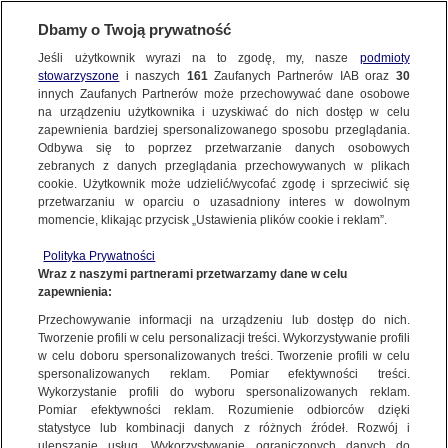
Dbamy o Twoją prywatność
SUBSKRYBUJ
Jeśli użytkownik wyrazi na to zgodę, my, nasze
podmioty
stowarzyszone
i naszych
161
Zaufanych Partnerów IAB oraz
30
WROCŁAW
innych Zaufanych Partnerów może przechowywać dane osobowe
na urządzeniu użytkownika i uzyskiwać do nich dostęp w celu
Mama zabitej 11-letniej Danusi o telefonie
zapewnienia bardziej spersonalizowanego sposobu przeglądania.
córki i tym, co się dzieje w sprawie
Odbywa się to poprzez przetwarzanie danych osobowych
zebranych z danych przeglądania przechowywanych w plikach
cookie. Użytkownik może udzielić/wycofać zgodę i sprzeciwić się
Oprac.
Bartłomiej Plewnia
przetwarzaniu w oparciu o uzasadniony interes w dowolnym
momencie, klikając przycisk „Ustawienia plików cookie i reklam”.
18.05.2026, 17:14
Polityka Prywatności
Wraz z naszymi partnerami przetwarzamy dane w celu
Posłuchaj artykułu
zapewnienia:
Czyta lektor AI
Przechowywanie informacji na urządzeniu lub dostęp do nich.
Tworzenie profili w celu personalizacji treści. Wykorzystywanie profili
w celu doboru spersonalizowanych treści. Tworzenie profili w celu
spersonalizowanych reklam. Pomiar efektywności treści.
Wykorzystanie profili do wyboru spersonalizowanych reklam.
Pomiar efektywności reklam. Rozumienie odbiorców dzięki
statystyce lub kombinacji danych z różnych źródeł. Rozwój i
ulepszanie usług. Wykorzystywanie ograniczonych danych do