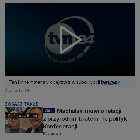
Ten i inne materiały obejrzysz w subskrypcji
Źródło: tvn24.pl
ZOBACZ TAKŻE:
Machulski mówi o relacji
1 godz 6 min
z przyrodnim bratem. To polityk
Konfederacji
P. Jacoń