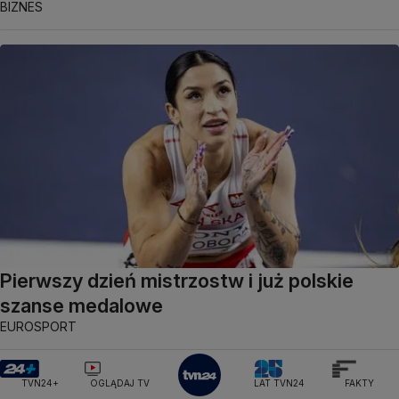
BIZNES
Pierwszy dzień mistrzostw i już polskie
szanse medalowe
EUROSPORT
TVN24+
OGLĄDAJ TV
LAT TVN24
FAKTY