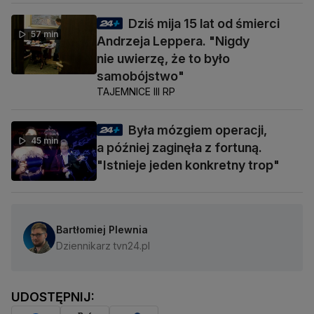
Dziś mija 15 lat od śmierci
57 min
Andrzeja Leppera. "Nigdy
nie uwierzę, że to było
samobójstwo"
TAJEMNICE III RP
Była mózgiem operacji,
45 min
a później zaginęła z fortuną.
"Istnieje jeden konkretny trop"
Bartłomiej Plewnia
Dziennikarz tvn24.pl
UDOSTĘPNIJ: