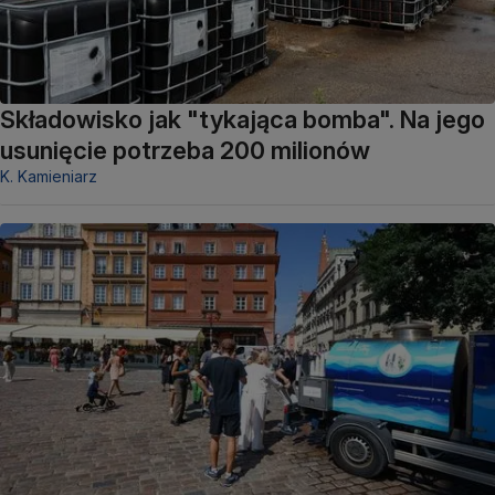
Składowisko jak "tykająca bomba". Na jego
usunięcie potrzeba 200 milionów
K. Kamieniarz