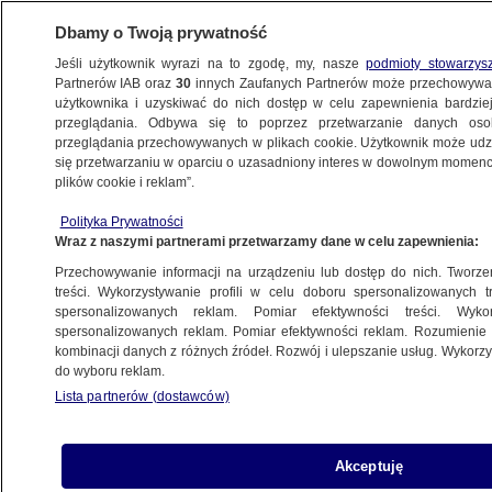
Dbamy o Twoją prywatność
Jeśli użytkownik wyrazi na to zgodę, my, nasze
podmioty stowarzys
Partnerów IAB oraz
30
innych Zaufanych Partnerów może przechowywa
WARSZAWA
użytkownika i uzyskiwać do nich dostęp w celu zapewnienia bardzi
przeglądania. Odbywa się to poprzez przetwarzanie danych os
przeglądania przechowywanych w plikach cookie. Użytkownik może udzie
WŁOCHY
się przetwarzaniu w oparciu o uzasadniony interes w dowolnym momencie
plików cookie i reklam”.
W bagażu miał pięć kilogramów rafy
Polityka Prywatności
koralowej. "Pamiątka z Seszeli"
Wraz z naszymi partnerami przetwarzamy dane w celu zapewnienia:
Przechowywanie informacji na urządzeniu lub dostęp do nich. Tworzeni
20.01.2026, 07:57
treści. Wykorzystywanie profili w celu doboru spersonalizowanych tr
spersonalizowanych reklam. Pomiar efektywności treści. Wyko
Posłuchaj artykułu
spersonalizowanych reklam. Pomiar efektywności reklam. Rozumienie o
Czyta lektor AI
kombinacji danych z różnych źródeł. Rozwój i ulepszanie usług. Wykor
do wyboru reklam.
Lista partnerów (dostawców)
Akceptuję