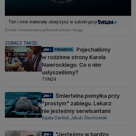
Ten i inne materiały obejrzysz w subskrypcji
Źródło: tvnwarszawa.pl
Autorka/Autor: kk/gp
ZOBACZ TAKŻE:
Pojechaliśmy
PREMIERA
27 min
w rodzinne strony Karola
Nawrockiego. Co o nim
usłyszeliśmy?
TVN24
Śmiertelna pomyłka przy
"prostym" zabiegu. Lekarz:
nie jesteśmy serwisantami
Agata Daniluk,
Jakub Stachowiak
"Jesteśmy w bardzo