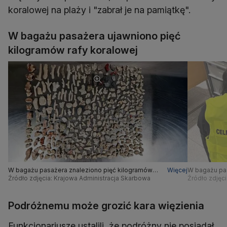
koralowej na plaży i "zabrał je na pamiątkę".
W bagażu pasażera ujawniono pięć
kilogramów rafy koralowej
W bagażu pasażera znaleziono pięć kilogramów
Więcej
W bagażu pas
rafy koralowej
Źródło zdjęcia: Krajowa Administracja Skarbowa
rafy koralowe
Źródło zdjęc
Podróżnemu może grozić kara więzienia
Funkcjonariusze ustalili, że podróżny nie posiadał