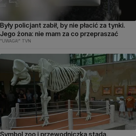
Były policjant zabił, by nie płacić za tynki.
Jego żona: nie mam za co przepraszać
"UWAGA!" TVN
Symbol zoo i przewodniczka stada.