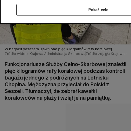
Pokaż cele
W bagażu pasażera ujawniono pięć kilogramów rafy koralowej
Źródło wideo: Krajowa Administracja Skarbowa
Źródło zdj. gł.: Krajowa A
Funkcjonariusze Służby Celno-Skarbowej znaleźli
pięć kilogramów rafy koralowej podczas kontroli
bagażu jednego z podróżnych na Lotnisku
Chopina. Mężczyzna przyleciał do Polski z
Seszeli. Tłumaczył, że zebrał kawałki
koralowców na plaży i wziął je na pamiątkę.