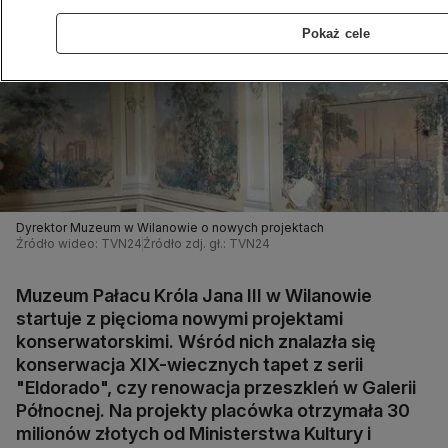
Pokaż cele
Dyrektor Muzeum w Wilanowie o nowych projektach
Źródło wideo: TVN24
Źródło zdj. gł.: TVN24
Muzeum Pałacu Króla Jana III w Wilanowie
startuje z pięcioma nowymi projektami
konserwatorskimi. Wśród nich znalazła się
konserwacja XIX-wiecznych tapet z serii
"Eldorado", czy renowacja przeszkleń w Galerii
Północnej. Na projekty placówka otrzymała 30
milionów złotych od Ministerstwa Kultury i