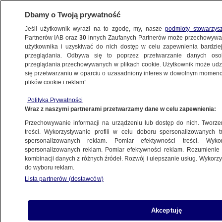
Dbamy o Twoją prywatność
Jeśli użytkownik wyrazi na to zgodę, my, nasze
podmioty stowarzys
Partnerów IAB oraz
30
innych Zaufanych Partnerów może przechowywa
WARSZAWA
użytkownika i uzyskiwać do nich dostęp w celu zapewnienia bardzi
przeglądania. Odbywa się to poprzez przetwarzanie danych os
przeglądania przechowywanych w plikach cookie. Użytkownik może udzie
WILANÓW
się przetwarzaniu w oparciu o uzasadniony interes w dowolnym momencie
plików cookie i reklam”.
Salony i unikatowe tapety przejdą
Polityka Prywatności
renowację. Muzeum w Wilanowie
Wraz z naszymi partnerami przetwarzamy dane w celu zapewnienia:
z pięcioma nowymi projektami
Przechowywanie informacji na urządzeniu lub dostęp do nich. Tworzeni
treści. Wykorzystywanie profili w celu doboru spersonalizowanych tr
spersonalizowanych reklam. Pomiar efektywności treści. Wyko
Oprac.
Magdalena Gruszczyńska
spersonalizowanych reklam. Pomiar efektywności reklam. Rozumienie o
8.07.2026, 19:03
kombinacji danych z różnych źródeł. Rozwój i ulepszanie usług. Wykor
do wyboru reklam.
Lista partnerów (dostawców)
Udostępnij
Akceptuję