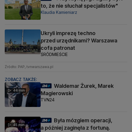
to, że nie słuchał specjalistów"
Klaudia Kamieniarz
Ukryli imprezę techno
przed urzędnikami? Warszawa
cofa patronat
ŚRÓDMIEŚCIE
Źródło: PAP, tvnwarszawa.pl
ZOBACZ TAKŻE:
Waldemar Żurek, Marek
44 min
Magierowski
TVN24
Była mózgiem operacji,
45 min
a później zaginęła z fortuną.