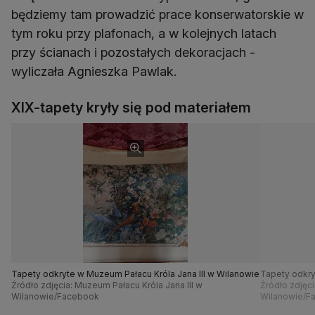
będziemy tam prowadzić prace konserwatorskie w
tym roku przy plafonach, a w kolejnych latach
przy ścianach i pozostałych dekoracjach -
wyliczała Agnieszka Pawlak.
XIX-tapety kryły się pod materiałem
Tapety odkryte w Muzeum Pałacu Króla Jana III w Wilanowie
Tapety odkry
Źródło zdjęcia: Muzeum Pałacu Króla Jana III w
Źródło zdjęci
Wilanowie/Facebook
Wilanowie/F