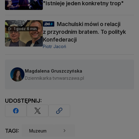
"Istnieje jeden konkretny trop"
Machulski mówi o relacji
1 godz 6 min
z przyrodnim bratem. To polityk
Konfederacji
Piotr Jacoń
Magdalena Gruszczyńska
Dziennikarka tvnwarszawa.pl
UDOSTĘPNIJ:
TAGI:
Muzeum