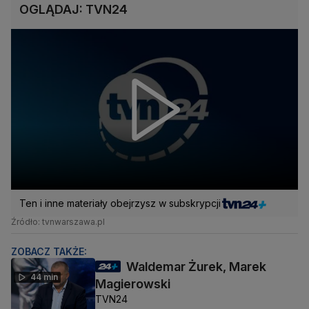
OGLĄDAJ: TVN24
Ten i inne materiały obejrzysz w subskrypcji
Źródło: tvnwarszawa.pl
ZOBACZ TAKŻE:
Waldemar Żurek, Marek
44 min
Magierowski
TVN24