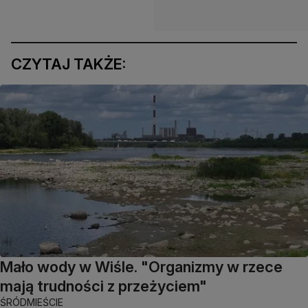
CZYTAJ TAKŻE:
Mało wody w Wiśle. "Organizmy w rzece
mają trudności z przeżyciem"
ŚRÓDMIEŚCIE