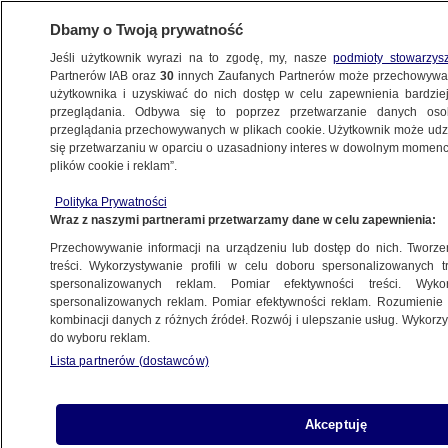
Dbamy o Twoją prywatność
Jeśli użytkownik wyrazi na to zgodę, my, nasze
podmioty stowarzys
Partnerów IAB oraz
30
innych Zaufanych Partnerów może przechowywa
WARSZAWA
użytkownika i uzyskiwać do nich dostęp w celu zapewnienia bardzi
przeglądania. Odbywa się to poprzez przetwarzanie danych os
przeglądania przechowywanych w plikach cookie. Użytkownik może udzie
WAWER
się przetwarzaniu w oparciu o uzasadniony interes w dowolnym momencie
plików cookie i reklam”.
Zerwana sieć trakcyjna i utrudnienia na linii
Polityka Prywatności
otwockiej
Wraz z naszymi partnerami przetwarzamy dane w celu zapewnienia:
Przechowywanie informacji na urządzeniu lub dostęp do nich. Tworzeni
Zespół autorek
treści. Wykorzystywanie profili w celu doboru spersonalizowanych tr
spersonalizowanych reklam. Pomiar efektywności treści. Wyko
2.06.2026, 12:53
Aktualizacja:
2.06.2026, 17:10
spersonalizowanych reklam. Pomiar efektywności reklam. Rozumienie o
kombinacji danych z różnych źródeł. Rozwój i ulepszanie usług. Wykor
do wyboru reklam.
Posłuchaj artykułu
Czyta lektor AI
Lista partnerów (dostawców)
Akceptuję