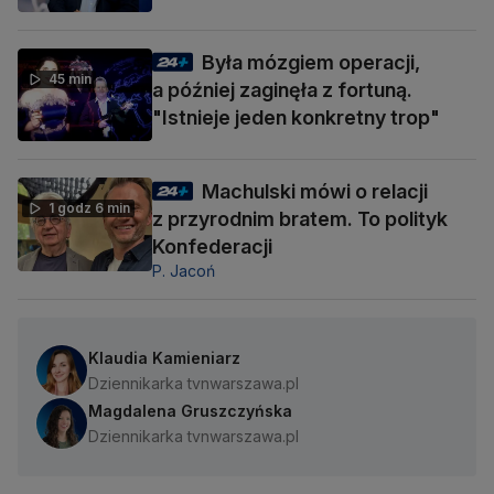
Była mózgiem operacji,
45 min
a później zaginęła z fortuną.
"Istnieje jeden konkretny trop"
Machulski mówi o relacji
1 godz 6 min
z przyrodnim bratem. To polityk
Konfederacji
P. Jacoń
Klaudia Kamieniarz
Dziennikarka tvnwarszawa.pl
Magdalena Gruszczyńska
Dziennikarka tvnwarszawa.pl