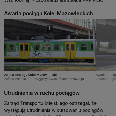
Wschodniej" - zapowiedziała spółka PKP PLK.
Awaria pociągu Kolei Mazowieckich
Awaria pociągu Kolei Mazowieckich
Awaria pocią
Źródło zdjęcia: Artur Węgrzynowicz / tvnwarszawa.pl
Źródło zdjęc
Utrudnienia w ruchu pociągów
Zarząd Transportu Miejskiego ostrzegał, że
występują utrudnienia w kursowaniu pociągów