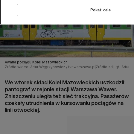
Pokaż cele
Awaria pociągu Kolei Mazowieckich
Źródło wideo: Artur Węgrzynowicz / tvnwarszawa.pl
Źródło zdj. gł.: Artu
We wtorek skład Kolei Mazowieckich uszkodził
pantograf w rejonie stacji Warszawa Wawer.
Zniszczeniu uległa też sieć trakcyjna. Pasażerów
czekały utrudnienia w kursowaniu pociągów na
linii otwockiej.