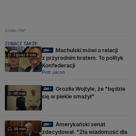
Źródło: PAP
ZOBACZ TAKŻE:
Machulski mówi o relacji
1 godz 6 min
z przyrodnim bratem. To polityk
Konfederacji
Piotr Jacoń
Groziła Wojtyle, że "będzie
45 min
się w piekle smażył"
Amerykański senat
38 min
zdecydował. "Zła wiadomość dla