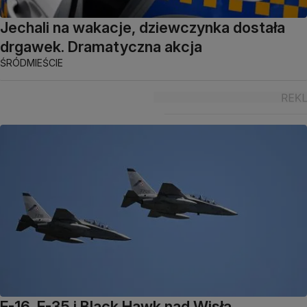
Jechali na wakacje, dziewczynka dostała
drgawek. Dramatyczna akcja
ŚRÓDMIEŚCIE
F-16, F-35 i Black Hawk nad Wisłą