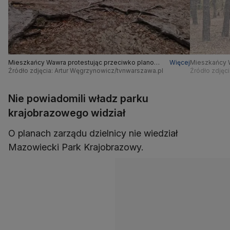
Mieszkańcy Wawra protestując przeciwko planom
Więcej
Mieszkańcy 
budowy drogi przez las
Źródło zdjęcia: Artur Węgrzynowicz/tvnwarszawa.pl
budowy drogi
Źródło zdjęc
Nie powiadomili władz parku
krajobrazowego widział
O planach zarządu dzielnicy nie wiedział
Mazowiecki Park Krajobrazowy.