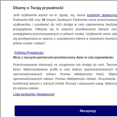
Dbamy o Twoją prywatność
Jeśli użytkownik wyrazi na to zgodę, my, nasze
podmioty stowarzys
Partnerów IAB oraz
30
innych Zaufanych Partnerów może przechowywa
WARSZAWA
użytkownika i uzyskiwać do nich dostęp w celu zapewnienia bardzi
przeglądania. Odbywa się to poprzez przetwarzanie danych os
przeglądania przechowywanych w plikach cookie. Użytkownik może udzie
WAWER
się przetwarzaniu w oparciu o uzasadniony interes w dowolnym momencie
plików cookie i reklam”.
Projektują drogę przez las. Wbrew
Polityka Prywatności
mieszkańcom, bez wiedzy władz parku
Wraz z naszymi partnerami przetwarzamy dane w celu zapewnienia:
Przechowywanie informacji na urządzeniu lub dostęp do nich. Tworzeni
Oprac.
Dariusz Gałązka
treści. Wykorzystywanie profili w celu doboru spersonalizowanych tr
spersonalizowanych reklam. Pomiar efektywności treści. Wyko
8.05.2026, 11:38
spersonalizowanych reklam. Pomiar efektywności reklam. Rozumienie o
kombinacji danych z różnych źródeł. Rozwój i ulepszanie usług. Wykor
do wyboru reklam.
Posłuchaj artykułu
Czyta lektor AI
Lista partnerów (dostawców)
Akceptuję