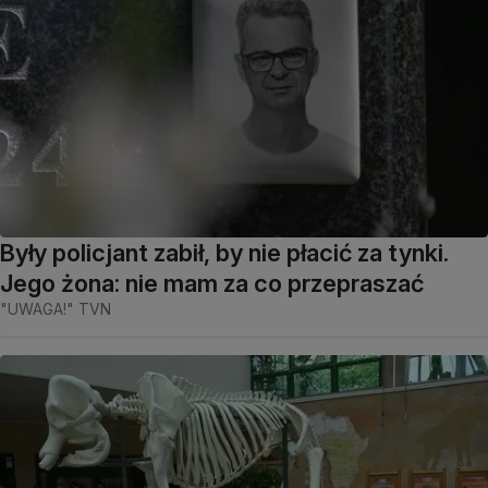
Były policjant zabił, by nie płacić za tynki.
Jego żona: nie mam za co przepraszać
"UWAGA!" TVN