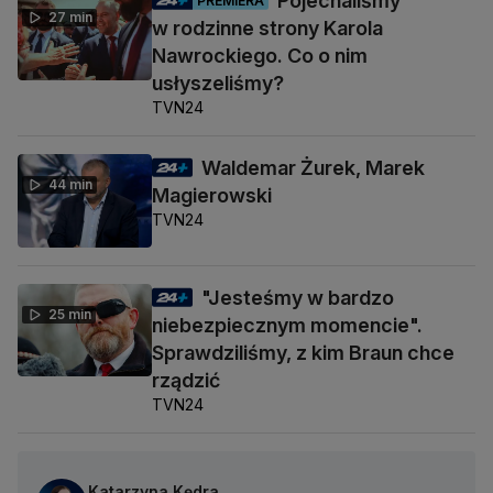
Pojechaliśmy
PREMIERA
27 min
w rodzinne strony Karola
Nawrockiego. Co o nim
usłyszeliśmy?
TVN24
Waldemar Żurek, Marek
44 min
Magierowski
TVN24
"Jesteśmy w bardzo
25 min
niebezpiecznym momencie".
Sprawdziliśmy, z kim Braun chce
rządzić
TVN24
Katarzyna Kędra