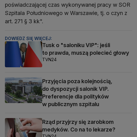
poświadczającej czas wykonywanej pracy w SOR
Szpitala Południowego w Warszawie, tj. o czyn z
art. 271 § 3 kk".
DOWIEDZ SIĘ WIĘCEJ:
Tusk o "saloniku VIP": jeśli
to prawda, muszą polecieć głowy
TVN24
Przyjęcia poza kolejnością,
do dyspozycji salonik VIP.
Preferencje dla polityków
w publicznym szpitalu
Rząd przyjrzy się zarobkom
medyków. Co na to lekarze?
TVN24