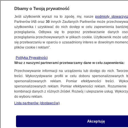
Dbamy o Twoją prywatność
Jeśli użytkownik wyrazi na to zgodę, my, nasze
podmioty stowarzys
Partnerów IAB oraz
30
innych Zaufanych Partnerów może przechowywa
WARSZAWA
użytkownika i uzyskiwać do nich dostęp w celu zapewnienia bardzi
przeglądania. Odbywa się to poprzez przetwarzanie danych os
przeglądania przechowywanych w plikach cookie. Użytkownik może udzie
URSYNÓW
się przetwarzaniu w oparciu o uzasadniony interes w dowolnym momencie
plików cookie i reklam”.
Szpital złoży zawiadomienie o podejrzeniu
Polityka Prywatności
oszustwa, jest ruch prokuratury
Wraz z naszymi partnerami przetwarzamy dane w celu zapewnienia:
Przechowywanie informacji na urządzeniu lub dostęp do nich. Tworzeni
Oprac.
Katarzyna Kędra
treści. Wykorzystywanie profili w celu doboru spersonalizowanych tr
spersonalizowanych reklam. Pomiar efektywności treści. Wyko
17.06.2026, 16:21
spersonalizowanych reklam. Pomiar efektywności reklam. Rozumienie o
kombinacji danych z różnych źródeł. Rozwój i ulepszanie usług. Wykor
do wyboru reklam.
Posłuchaj artykułu
Czyta lektor AI
Lista partnerów (dostawców)
Akceptuję