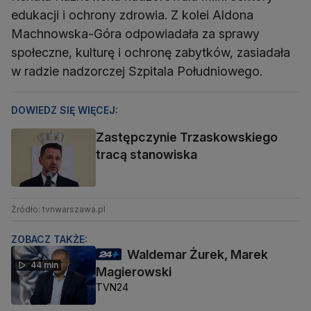
edukacji i ochrony zdrowia. Z kolei Aldona
Machnowska-Góra odpowiadała za sprawy
społeczne, kulturę i ochronę zabytków, zasiadała
w radzie nadzorczej Szpitala Południowego.
DOWIEDZ SIĘ WIĘCEJ:
Zastępczynie Trzaskowskiego
tracą stanowiska
Źródło: tvnwarszawa.pl
ZOBACZ TAKŻE:
Waldemar Żurek, Marek
44 min
Magierowski
TVN24