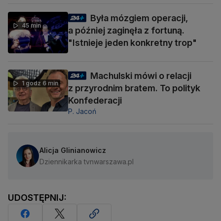
Była mózgiem operacji,
45 min
a później zaginęła z fortuną.
"Istnieje jeden konkretny trop"
Machulski mówi o relacji
1 godz 6 min
z przyrodnim bratem. To polityk
Konfederacji
P. Jacoń
Alicja Glinianowicz
Dziennikarka tvnwarszawa.pl
UDOSTĘPNIJ: