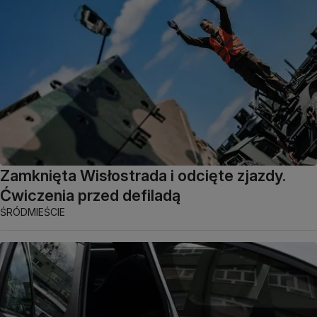
Zamknięta Wisłostrada i odcięte zjazdy.
Ćwiczenia przed defiladą
ŚRÓDMIEŚCIE