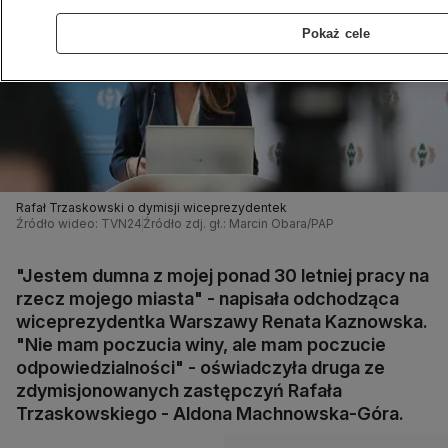
Pokaż cele
Rafał Trzaskowski o dymisji wiceprezydentek
Źródło wideo: TVN24
Źródło zdj. gł.: Marcin Obara/PAP
"Jestem dumna z mojej ponad 30 letniej pracy na
rzecz mojego miasta" - napisała odchodząca
wiceprezydentka Warszawy Renata Kaznowska.
"Nie mam poczucia winy, ale mam poczucie
odpowiedzialności" - oświadczyła druga ze
zdymisjonowanych zastępczyń Rafała
Trzaskowskiego - Aldona Machnowska-Góra.