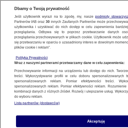
Dbamy o Twoją prywatność
Jeśli użytkownik wyrazi na to zgodę, my, nasze
podmioty stowarzys
Partnerów IAB oraz
30
innych Zaufanych Partnerów może przechowywa
WARSZAWA
użytkownika i uzyskiwać do nich dostęp w celu zapewnienia bardzi
przeglądania. Odbywa się to poprzez przetwarzanie danych os
przeglądania przechowywanych w plikach cookie. Użytkownik może udzie
URSYNÓW
się przetwarzaniu w oparciu o uzasadniony interes w dowolnym momencie
plików cookie i reklam”.
"Odchodzę bez żalu i złych emocji".
Polityka Prywatności
Wiceprezydentki zabierają głos po dymisji
Wraz z naszymi partnerami przetwarzamy dane w celu zapewnienia:
Przechowywanie informacji na urządzeniu lub dostęp do nich. Tworzeni
Alicja Glinianowicz
treści. Wykorzystywanie profili w celu doboru spersonalizowanych tr
spersonalizowanych reklam. Pomiar efektywności treści. Wyko
3.07.2026, 12:32
spersonalizowanych reklam. Pomiar efektywności reklam. Rozumienie o
kombinacji danych z różnych źródeł. Rozwój i ulepszanie usług. Wykor
do wyboru reklam.
Posłuchaj artykułu
Czyta lektor AI
Lista partnerów (dostawców)
Akceptuję