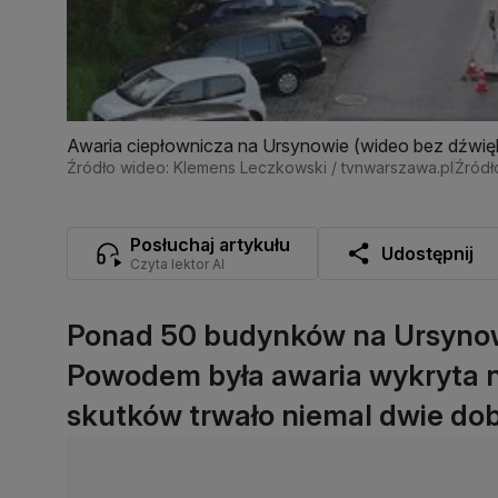
Awaria ciepłownicza na Ursynowie (wideo bez dźwię
Źródło wideo: Klemens Leczkowski / tvnwarszawa.pl
Źródł
Posłuchaj artykułu
Udostępnij
Czyta lektor AI
Ponad 50 budynków na Ursynowie
Powodem była awaria wykryta n
skutków trwało niemal dwie dob