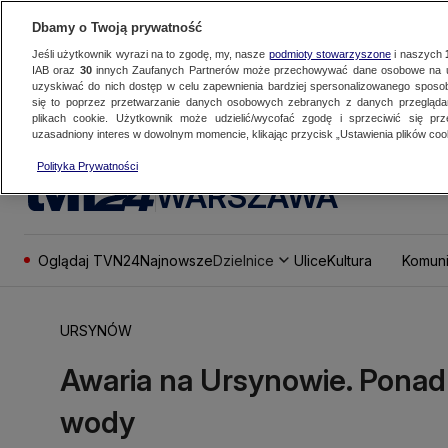
Dbamy o Twoją prywatność
Jeśli użytkownik wyrazi na to zgodę, my, nasze
podmioty stowarzyszone
i naszych
IAB oraz
30
innych Zaufanych Partnerów może przechowywać dane osobowe na ur
uzyskiwać do nich dostęp w celu zapewnienia bardziej spersonalizowanego sposo
się to poprzez przetwarzanie danych osobowych zebranych z danych przegląd
plikach cookie. Użytkownik może udzielić/wycofać zgodę i sprzeciwić się pr
uzasadniony interes w dowolnym momencie, klikając przycisk „Ustawienia plików cook
Polityka Prywatności
WARSZAWA
Oglądaj TVN24
Najnowsze
Dzielnice
Ulice
Kultura
Komuni
URSYNÓW
Awaria na Ursynowie. Ponad
wody