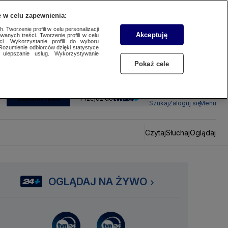
 w celu zapewnienia:
 Tworzenie profili w celu personalizacji
Akceptuję
wanych treści. Tworzenie profili w celu
ci. Wykorzystanie profili do wyboru
Rozumienie odbiorców dzięki statystyce
ulepszanie usług. Wykorzystywanie
Pokaż cele
SUBSKRYBUJ
Przejdź do
Szukaj
Zaloguj się
Menu
Czytaj
Słuchaj
Oglądaj
OGLĄDAJ NA ŻYWO