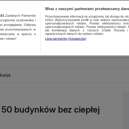
Wraz z naszymi partnerami przetwarzamy dane
161
Zaufanych Partnerów
Przechowywanie informacji na urządzeniu lub dostęp do nich.
treści. Wykorzystywanie profili w celu doboru spersonalizo
ządzeniu użytkownika i
spersonalizowanych reklam. Pomiar efektywności treś
bu przeglądania. Odbywa
spersonalizowanych reklam. Pomiar efektywności reklam. 
ania przechowywanych w
lub kombinacji danych z różnych źródeł. Rozwój i 
ograniczonych danych do wyboru reklam.
zetwarzaniu w oparciu o
ie i reklam”.
Lista partnerów (dostawców)
kacja
 50 budynków bez ciepłej