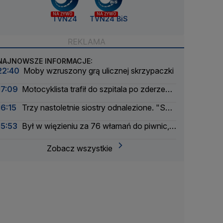
NA ŻYWO
NA ŻYWO
TVN24
TVN24 BiS
NAJNOWSZE INFORMACJE:
22:40
Moby wzruszony grą ulicznej skrzypaczki
17:09
Motocyklista trafił do szpitala po zderzeniu
z busem
16:15
Trzy nastoletnie siostry odnalezione. "Są
bezpieczne"
15:53
Był w więzieniu za 76 włamań do piwnic,
odpowie za 11 kolejnych
Zobacz wszystkie