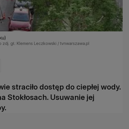
ku)
o zdj. gł.: Klemens Leczkowski / tvnwarszawa.pl
 straciło dostęp do ciepłej wody.
a Stokłosach. Usuwanie jej
y.