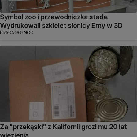
Symbol zoo i przewodniczka stada.
Wydrukowali szkielet słonicy Erny w 3D
PRAGA PÓŁNOC
Za "przekąski" z Kalifornii grozi mu 20 lat
więzienia