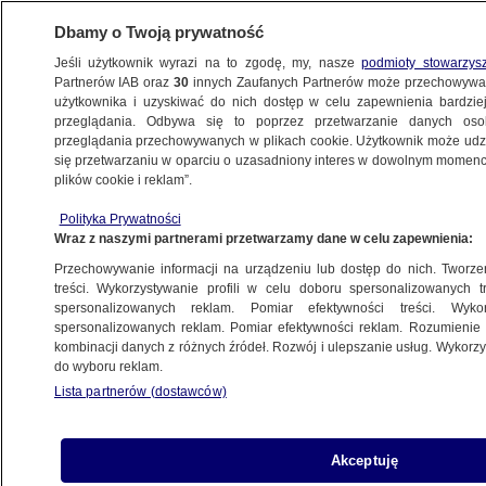
Dbamy o Twoją prywatność
Jeśli użytkownik wyrazi na to zgodę, my, nasze
podmioty stowarzys
Partnerów IAB oraz
30
innych Zaufanych Partnerów może przechowywa
WARSZAWA
użytkownika i uzyskiwać do nich dostęp w celu zapewnienia bardzi
przeglądania. Odbywa się to poprzez przetwarzanie danych os
przeglądania przechowywanych w plikach cookie. Użytkownik może udzie
TARGÓWEK
się przetwarzaniu w oparciu o uzasadniony interes w dowolnym momencie
plików cookie i reklam”.
Zaatakował znajomego. 22-latek
Polityka Prywatności
z zarzutem usiłowania zabójstwa
Wraz z naszymi partnerami przetwarzamy dane w celu zapewnienia:
Przechowywanie informacji na urządzeniu lub dostęp do nich. Tworzeni
Oprac.
Dariusz Gałązka
treści. Wykorzystywanie profili w celu doboru spersonalizowanych tr
spersonalizowanych reklam. Pomiar efektywności treści. Wyko
8.05.2026, 11:48
spersonalizowanych reklam. Pomiar efektywności reklam. Rozumienie o
kombinacji danych z różnych źródeł. Rozwój i ulepszanie usług. Wykor
do wyboru reklam.
Posłuchaj artykułu
Czyta lektor AI
Lista partnerów (dostawców)
Akceptuję