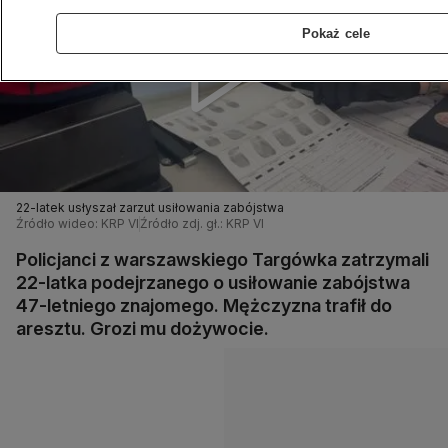
Pokaż cele
22-latek usłyszał zarzut usiłowania zabójstwa
Źródło wideo: KRP VI
Źródło zdj. gł.: KRP VI
Policjanci z warszawskiego Targówka zatrzymali
22-latka podejrzanego o usiłowanie zabójstwa
47-letniego znajomego. Mężczyzna trafił do
aresztu. Grozi mu dożywocie.