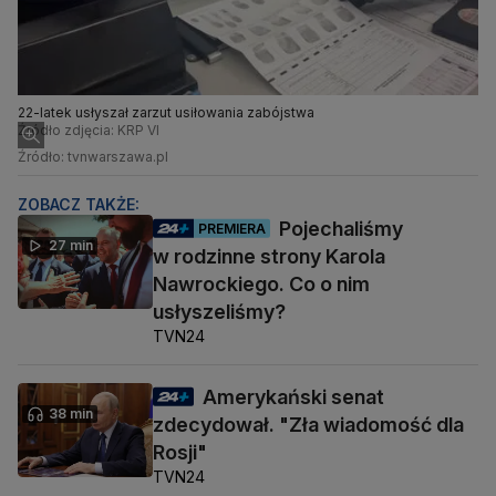
22-latek usłyszał zarzut usiłowania zabójstwa
Źródło zdjęcia: KRP VI
Źródło: tvnwarszawa.pl
ZOBACZ TAKŻE:
Pojechaliśmy
PREMIERA
27 min
w rodzinne strony Karola
Nawrockiego. Co o nim
usłyszeliśmy?
TVN24
Amerykański senat
38 min
zdecydował. "Zła wiadomość dla
Rosji"
TVN24