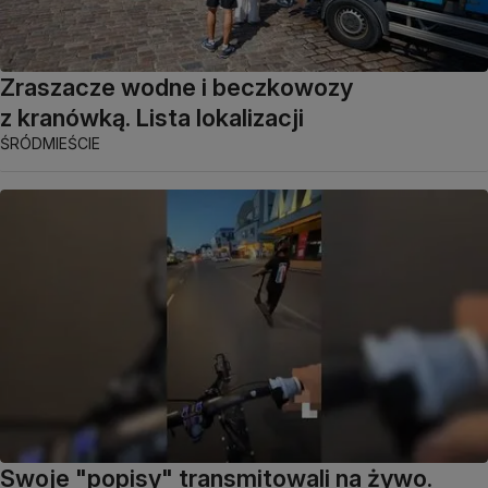
Zraszacze wodne i beczkowozy
z kranówką. Lista lokalizacji
ŚRÓDMIEŚCIE
Swoje "popisy" transmitowali na żywo.