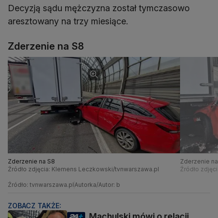
Decyzją sądu mężczyzna został tymczasowo
aresztowany na trzy miesiące.
Zderzenie na S8
Zderzenie na S8
Zderzenie na
Źródło zdjęcia: Klemens Leczkowski/tvnwarszawa.pl
Źródło zdjęc
Źródło: tvnwarszawa.pl
Autorka/Autor: b
ZOBACZ TAKŻE:
Machulski mówi o relacji