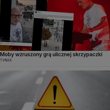
Moby wzruszony grą ulicznej skrzypaczki
TVN24