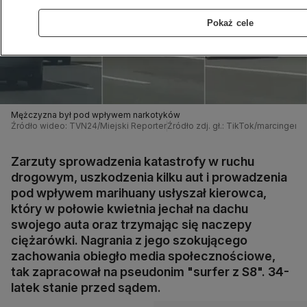
Pokaż cele
Mężczyzna był pod wpływem narkotyków
Źródło wideo: TVN24/Miejski Reporter
Źródło zdj. gł.: TikTok/marcingers
Zarzuty sprowadzenia katastrofy w ruchu
drogowym, uszkodzenia kilku aut i prowadzenia
pod wpływem marihuany usłyszał kierowca,
który w połowie kwietnia jechał na dachu
swojego auta oraz trzymając się naczepy
ciężarówki. Nagrania z jego szokującego
zachowania obiegło media społecznościowe,
tak zapracował na pseudonim "surfer z S8". 34-
latek stanie przed sądem.