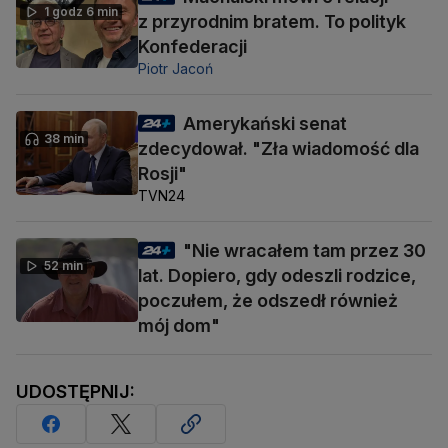
1 godz 6 min
z przyrodnim bratem. To polityk
Konfederacji
Piotr Jacoń
Amerykański senat
38 min
zdecydował. "Zła wiadomość dla
Rosji"
TVN24
"Nie wracałem tam przez 30
52 min
lat. Dopiero, gdy odeszli rodzice,
poczułem, że odszedł również
mój dom"
UDOSTĘPNIJ: