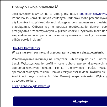
Dbamy o Twoją prywatność
Jeśli użytkownik wyrazi na to zgodę, my, nasze
podmioty stowarzys
Partnerów IAB oraz
30
innych Zaufanych Partnerów może przechowywa
WARSZAWA
użytkownika i uzyskiwać do nich dostęp w celu zapewnienia bardzi
przeglądania. Odbywa się to poprzez przetwarzanie danych os
przeglądania przechowywanych w plikach cookie. Użytkownik może udzie
TARGÓWEK
się przetwarzaniu w oparciu o uzasadniony interes w dowolnym momencie
plików cookie i reklam”.
Ruchliwą trasą jechał na dachu auta.
Polityka Prywatności
"Surfer z S8" usłyszał poważne zarzuty
Wraz z naszymi partnerami przetwarzamy dane w celu zapewnienia:
Przechowywanie informacji na urządzeniu lub dostęp do nich. Tworzeni
26.05.2025, 12:49
treści. Wykorzystywanie profili w celu doboru spersonalizowanych tr
spersonalizowanych reklam. Pomiar efektywności treści. Wyko
Posłuchaj artykułu
spersonalizowanych reklam. Pomiar efektywności reklam. Rozumienie o
Czyta lektor AI
kombinacji danych z różnych źródeł. Rozwój i ulepszanie usług. Wykor
do wyboru reklam.
Lista partnerów (dostawców)
Akceptuję