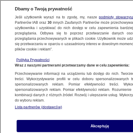
Dbamy o Twoją prywatność
Jeśli użytkownik wyrazi na to zgodę, my, nasze
podmioty stowarzys
Partnerów IAB oraz
30
innych Zaufanych Partnerów może przechowywa
WARSZAWA
użytkownika i uzyskiwać do nich dostęp w celu zapewnienia bardzi
przeglądania. Odbywa się to poprzez przetwarzanie danych os
przeglądania przechowywanych w plikach cookie. Użytkownik może udzie
ŚRÓDMIEŚCIE
się przetwarzaniu w oparciu o uzasadniony interes w dowolnym momencie
plików cookie i reklam”.
Społeczna Agencja Najmu. Ratusz będzie
Polityka Prywatności
pośrednikiem w wynajmie mieszkań
Wraz z naszymi partnerami przetwarzamy dane w celu zapewnienia:
Przechowywanie informacji na urządzeniu lub dostęp do nich. Tworzeni
Oprac.
Dariusz Gałązka
treści. Wykorzystywanie profili w celu doboru spersonalizowanych tr
spersonalizowanych reklam. Pomiar efektywności treści. Wyko
15.05.2026, 08:27
spersonalizowanych reklam. Pomiar efektywności reklam. Rozumienie o
kombinacji danych z różnych źródeł. Rozwój i ulepszanie usług. Wykor
do wyboru reklam.
Posłuchaj artykułu
Czyta lektor AI
Lista partnerów (dostawców)
Akceptuję