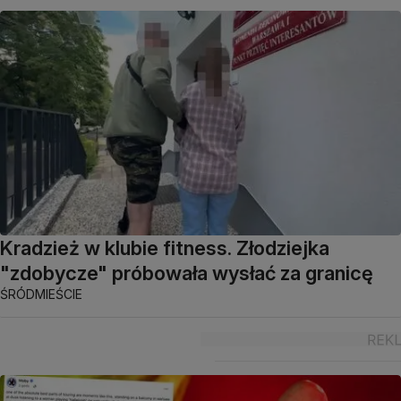
Kradzież w klubie fitness. Złodziejka
"zdobycze" próbowała wysłać za granicę
ŚRÓDMIEŚCIE