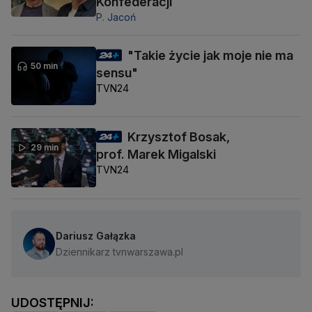
Konfederacji
P. Jacoń
"Takie życie jak moje nie ma
50 min
sensu"
TVN24
Krzysztof Bosak,
29 min
prof. Marek Migalski
TVN24
Dariusz Gałązka
Dziennikarz tvnwarszawa.pl
UDOSTĘPNIJ: