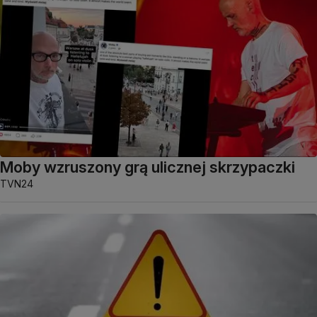
Moby wzruszony grą ulicznej skrzypaczki
TVN24