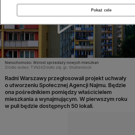
Pokaż cele
Nieruchomości. Wzrost sprzedaży nowych mieszkań
Źródło wideo: TVN24
Źródło zdj. gł.: Shutterstock
Radni Warszawy przegłosowali projekt uchwały
o utworzeniu Społecznej Agencji Najmu. Będzie
ona pośrednikiem pomiędzy właścicielem
mieszkania a wynajmującym. W pierwszym roku
w puli będzie dostępnych 50 lokali.