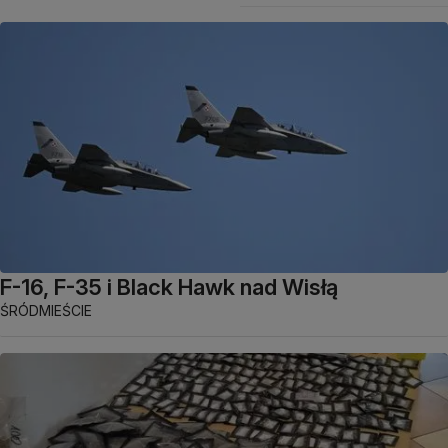
F-16, F-35 i Black Hawk nad Wisłą
ŚRÓDMIEŚCIE