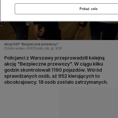
Pokaż cele
Akcja KSP "Bezpieczne przewozy"
Źródło wideo: KSP
Źródło zdj. gł.: KSP
Policjanci z Warszawy przeprowadzili kolejną
akcję "Bezpieczne przewozy". W ciągu kilku
godzin skontrolowali 1190 pojazdów. Wśród
sprawdzanych osób, aż 952 kierujących to
obcokrajowcy. 18 osób zostało zatrzymanych.