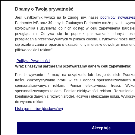
Dbamy o Twoją prywatność
Jeśli użytkownik wyrazi na to zgodę, my, nasze
podmioty stowarzys
Partnerów IAB oraz
30
innych Zaufanych Partnerów może przechowywa
WARSZAWA
użytkownika i uzyskiwać do nich dostęp w celu zapewnienia bardzi
przeglądania. Odbywa się to poprzez przetwarzanie danych os
przeglądania przechowywanych w plikach cookie. Użytkownik może udzie
ŚRÓDMIEŚCIE
się przetwarzaniu w oparciu o uzasadniony interes w dowolnym momencie
plików cookie i reklam”.
Prawie 1200 skontrolowanych aut, 18 osób
Polityka Prywatności
zatrzymanych
Wraz z naszymi partnerami przetwarzamy dane w celu zapewnienia:
Przechowywanie informacji na urządzeniu lub dostęp do nich. Tworzeni
22.03.2026, 16:51
treści. Wykorzystywanie profili w celu doboru spersonalizowanych tr
spersonalizowanych reklam. Pomiar efektywności treści. Wyko
Posłuchaj artykułu
spersonalizowanych reklam. Pomiar efektywności reklam. Rozumienie o
Czyta lektor AI
kombinacji danych z różnych źródeł. Rozwój i ulepszanie usług. Wykor
do wyboru reklam.
Lista partnerów (dostawców)
Akceptuję