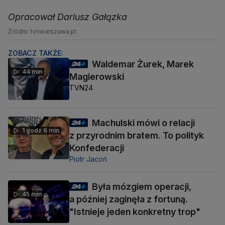
Opracował Dariusz Gałązka
Źródło: tvnwarszawa.pl
ZOBACZ TAKŻE:
Waldemar Żurek, Marek
44 min
Magierowski
TVN24
Machulski mówi o relacji
1 godz 6 min
z przyrodnim bratem. To polityk
Konfederacji
Piotr Jacoń
Była mózgiem operacji,
45 min
a później zaginęła z fortuną.
"Istnieje jeden konkretny trop"