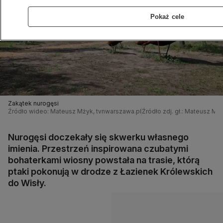
Pokaż cele
Zakątek nurogęsi
Źródło wideo: Mateusz Mżyk, tvnwarszawa.pl
Źródło zdj. gł.: Mateusz Mż
Nurogęsi doczekały się skwerku własnego
imienia. Przestrzeń inspirowana czubatymi
bohaterkami wiosny powstała na trasie, którą
ptaki pokonują w drodze z Łazienek Królewskich
do Wisły.