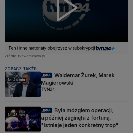
Ten i inne materiały obejrzysz w subskrypcji
Źródło: tvnwarszawa.pl
ZOBACZ TAKŻE:
Waldemar Żurek, Marek
44 min
Magierowski
TVN24
Była mózgiem operacji,
45 min
a później zaginęła z fortuną.
"Istnieje jeden konkretny trop"