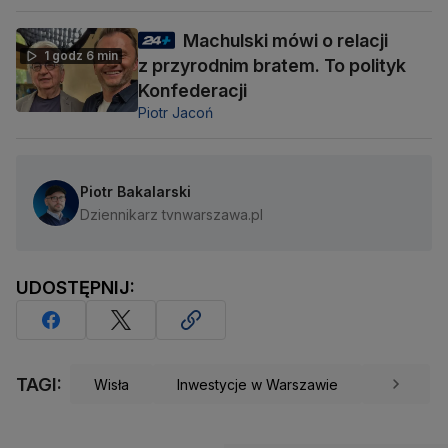
Machulski mówi o relacji
1 godz 6 min
z przyrodnim bratem. To polityk
Konfederacji
Piotr Jacoń
Piotr Bakalarski
Dziennikarz tvnwarszawa.pl
UDOSTĘPNIJ:
TAGI:
Wisła
Inwestycje w Warszawie