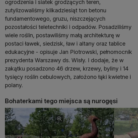
ogrodzenia i siatek grodzących teren,
zutylizowaliśmy kilkadziesiąt ton betonu
fundamentowego, gruzu, niszczejących
pozostałości teletechniki i odpadów. Posadziliśmy
wiele roślin, postawiliśmy małą architekturę w
postaci ławek, siedzisk, ław i altany oraz tablice
edukacyjne - opisuje Jan Piotrowski, pełnomocnik
prezydenta Warszawy ds. Wisły. I dodaje, że w
zakątku posadzono 46 drzew, krzewy, byliny i 14
tysięcy roślin cebulowych, założono łąki kwietne i
polany.
Bohaterkami tego miejsca są nurogęsi