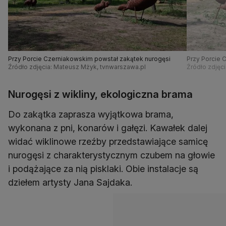
Przy Porcie Czerniakowskim powstał zakątek nurogęsi
Przy Porcie 
Źródło zdjęcia: Mateusz Mżyk, tvnwarszawa.pl
Źródło zdjęc
Nurogęsi z wikliny, ekologiczna brama
Do zakątka zaprasza wyjątkowa brama,
wykonana z pni, konarów i gałęzi. Kawałek dalej
widać wiklinowe rzeźby przedstawiające samicę
nurogęsi z charakterystycznym czubem na głowie
i podążające za nią pisklaki. Obie instalacje są
dziełem artysty Jana Sajdaka.