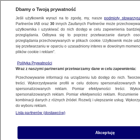
Dbamy o Twoją prywatność
Jeśli użytkownik wyrazi na to zgodę, my, nasze
podmioty stowarzys
Partnerów IAB oraz
30
innych Zaufanych Partnerów może przechowywa
WARSZAWA
użytkownika i uzyskiwać do nich dostęp w celu zapewnienia bardzi
przeglądania. Odbywa się to poprzez przetwarzanie danych os
przeglądania przechowywanych w plikach cookie. Użytkownik może udzie
ŚRÓDMIEŚCIE
się przetwarzaniu w oparciu o uzasadniony interes w dowolnym momencie
plików cookie i reklam”.
Zakątek nurogęsi. Ich wędrówki Warszawa
Polityka Prywatności
śledzi z zapartym tchem
Wraz z naszymi partnerami przetwarzamy dane w celu zapewnienia:
Przechowywanie informacji na urządzeniu lub dostęp do nich. Tworzeni
Piotr Bakalarski
treści. Wykorzystywanie profili w celu doboru spersonalizowanych tr
spersonalizowanych reklam. Pomiar efektywności treści. Wyko
8.05.2026, 08:11
spersonalizowanych reklam. Pomiar efektywności reklam. Rozumienie o
kombinacji danych z różnych źródeł. Rozwój i ulepszanie usług. Wykor
do wyboru reklam.
Posłuchaj artykułu
Czyta lektor AI
Lista partnerów (dostawców)
Akceptuję