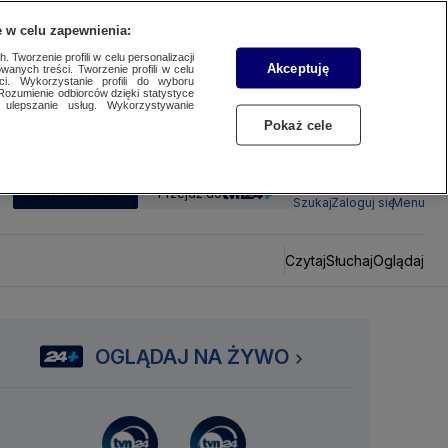
 w celu zapewnienia:
 Tworzenie profili w celu personalizacji
Akceptuję
wanych treści. Tworzenie profili w celu
ci. Wykorzystanie profili do wyboru
Rozumienie odbiorców dzięki statystyce
ulepszanie usług. Wykorzystywanie
Pokaż cele
SUBSKRYBUJ
Przejdź do
Szukaj
Zaloguj się
Menu
Czytaj
Słuchaj
Oglądaj
OGLĄDAJ NA ŻYWO