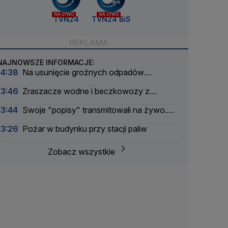
NA ŻYWO
NA ŻYWO
TVN24
TVN24 BiS
NAJNOWSZE INFORMACJE:
14:38
Na usunięcie groźnych odpadów
potrzebują 200 milionów, mogą dostać 20
13:46
Zraszacze wodne i beczkowozy z
kranówką. Lista lokalizacji
13:44
Swoje "popisy" transmitowali na żywo.
Ostatnią relację przerwali policjanci
13:26
Pożar w budynku przy stacji paliw
Zobacz wszystkie