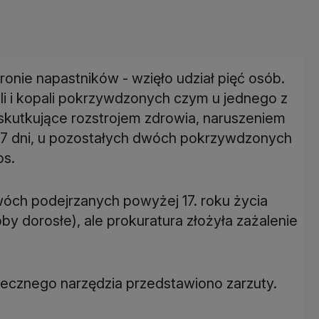
tronie napastników - wzięło udział pięć osób.
li i kopali pokrzywdzonych czym u jednego z
kutkujące rozstrojem zdrowia, naruszeniem
j 7 dni, u pozostałych dwóch pokrzywdzonych
os.
wóch podejrzanych powyżej 17. roku życia
y dorosłe), ale prokuratura złożyła zażalenie
iecznego narzędzia przedstawiono zarzuty.