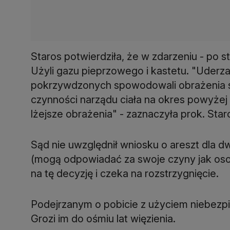
Staros potwierdziła, że w zdarzeniu - po s
Użyli gazu pieprzowego i kastetu. "Uderza
pokrzywdzonych spowodowali obrażenia s
czynności narządu ciała na okres powyże
lżejsze obrażenia" - zaznaczyła prok. Star
Sąd nie uwzględnił wniosku o areszt dla d
(mogą odpowiadać za swoje czyny jak osob
na tę decyzję i czeka na rozstrzygnięcie.
Podejrzanym o pobicie z użyciem niebezp
Grozi im do ośmiu lat więzienia.