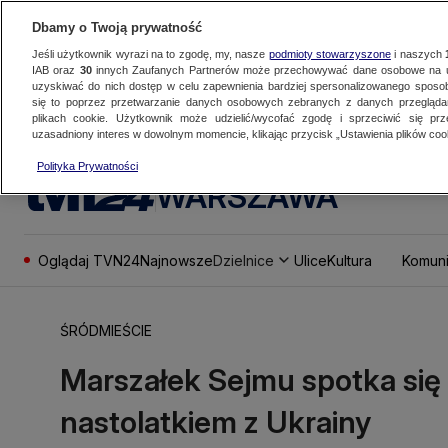
Dbamy o Twoją prywatność
Jeśli użytkownik wyrazi na to zgodę, my, nasze
podmioty stowarzyszone
i naszych
IAB oraz
30
innych Zaufanych Partnerów może przechowywać dane osobowe na ur
uzyskiwać do nich dostęp w celu zapewnienia bardziej spersonalizowanego sposo
się to poprzez przetwarzanie danych osobowych zebranych z danych przegląd
plikach cookie. Użytkownik może udzielić/wycofać zgodę i sprzeciwić się pr
uzasadniony interes w dowolnym momencie, klikając przycisk „Ustawienia plików cook
Polityka Prywatności
WARSZAWA
Oglądaj TVN24
Najnowsze
Dzielnice
Ulice
Kultura
Komuni
ŚRÓDMIEŚCIE
Marszałek Sejmu spotka się 
nastolatkiem z Ukrainy