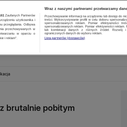
Wraz z naszymi partnerami przetwarzamy dane
161
Zaufanych Partnerów
Przechowywanie informacji na urządzeniu lub dostęp do nich.
treści. Wykorzystywanie profili w celu doboru spersonalizo
ządzeniu użytkownika i
spersonalizowanych reklam. Pomiar efektywności treś
bu przeglądania. Odbywa
spersonalizowanych reklam. Pomiar efektywności reklam. 
ania przechowywanych w
lub kombinacji danych z różnych źródeł. Rozwój i 
ograniczonych danych do wyboru reklam.
zetwarzaniu w oparciu o
ie i reklam”.
Lista partnerów (dostawców)
kacja
z brutalnie pobitym