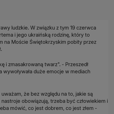
sprawy ludzkie. W związku z tym 19 czerwca
tema i jego ukraińską rodzinę, który to
em na Moście Świętokrzyskim pobity przez
.
kę i zmasakrowaną twarz". - Przeszedł
a ta wywoływała duże emocje w mediach
le uważam, że bez względu na to, jakie są
e nastroje obowiązują, trzeba być człowiekiem i
zeba mówić, co jest dobrem, co jest złem -