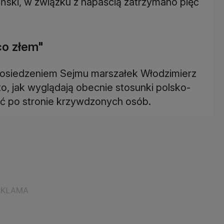
iński, w związku z napaścią zatrzymano pięć
co złem"
posiedzeniem Sejmu marszałek Włodzimierz
o, jak wyglądają obecnie stosunki polsko-
nąć po stronie krzywdzonych osób.