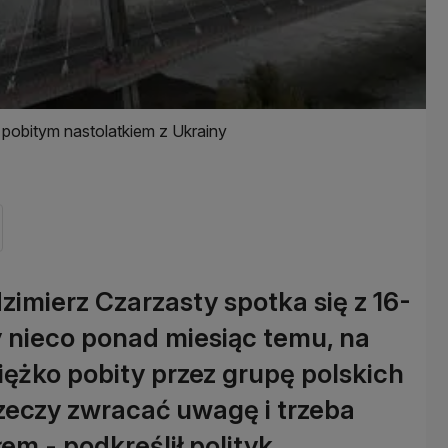
pobitym nastolatkiem z Ukrainy
imierz Czarzasty spotka się z 16-
y nieco ponad miesiąc temu, na
iężko pobity przez grupę polskich
rzeczy zwracać uwagę i trzeba
em - podkreślił polityk.