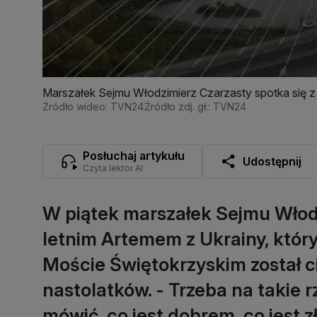
Marszałek Sejmu Włodzimierz Czarzasty spotka się z 
Źródło wideo: TVN24
Źródło zdj. gł.: TVN24
Posłuchaj artykułu
Udostępnij
Czyta lektor AI
W piątek marszałek Sejmu Włodz
letnim Artemem z Ukrainy, któr
Moście Świętokrzyskim został c
nastolatków. - Trzeba na takie 
mówić, co jest dobrem, co jest zł