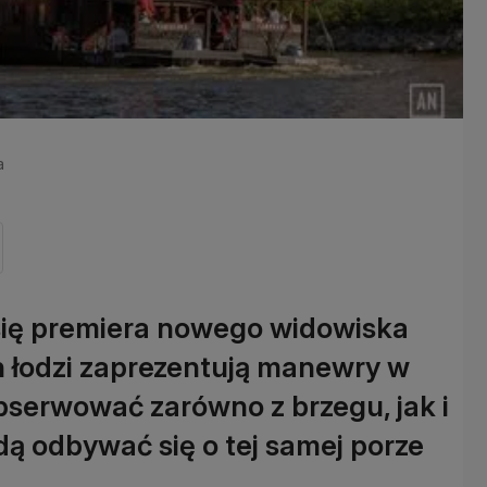
a
 się premiera nowego widowiska
 łodzi zaprezentują manewry w
bserwować zarówno z brzegu, jak i
dą odbywać się o tej samej porze