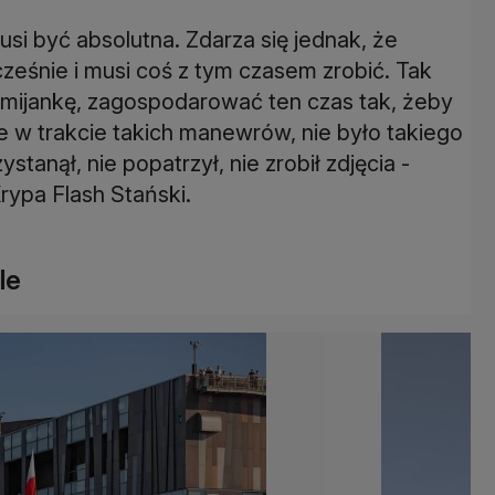
si być absolutna. Zdarza się jednak, że
cześnie i musi coś z tym czasem zrobić. Tak
y mijankę, zagospodarować ten czas tak, żeby
że w trakcie takich manewrów, nie było takiego
stanął, nie popatrzył, nie zrobił zdjęcia -
ypa Flash Stański.
le