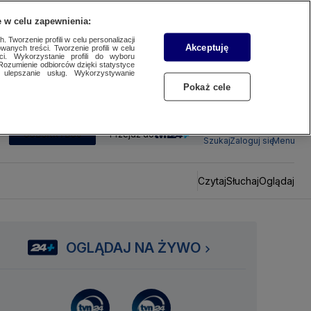
 w celu zapewnienia:
 Tworzenie profili w celu personalizacji
Akceptuję
wanych treści. Tworzenie profili w celu
ci. Wykorzystanie profili do wyboru
Rozumienie odbiorców dzięki statystyce
ulepszanie usług. Wykorzystywanie
Pokaż cele
SUBSKRYBUJ
Przejdź do
Szukaj
Zaloguj się
Menu
Czytaj
Słuchaj
Oglądaj
OGLĄDAJ NA ŻYWO