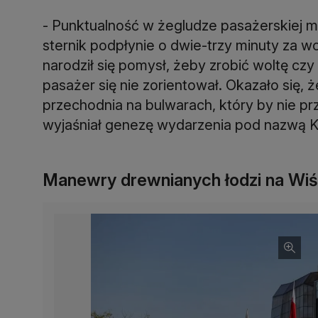
- Punktualność w żegludze pasażerskiej mu
sternik podpłynie o dwie-trzy minuty za w
narodził się pomysł, żeby zrobić woltę cz
pasażer się nie zorientował. Okazało się, 
przechodnia na bulwarach, który by nie przy
wyjaśniał genezę wydarzenia pod nazwą Kr
Manewry drewnianych łodzi na Wiś