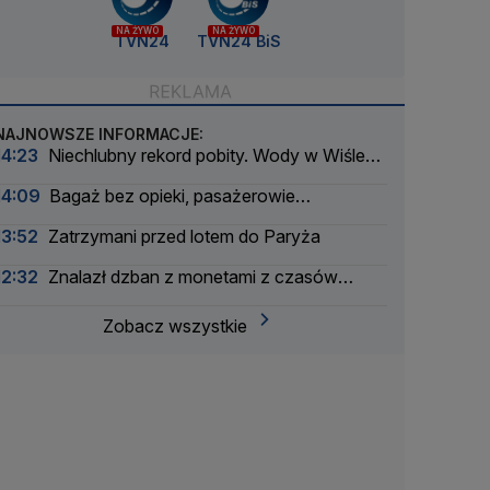
NA ŻYWO
NA ŻYWO
TVN24
TVN24 BiS
NAJNOWSZE INFORMACJE:
14:23
Niechlubny rekord pobity. Wody w Wiśle
coraz mniej
14:09
Bagaż bez opieki, pasażerowie
ewakuowani
13:52
Zatrzymani przed lotem do Paryża
12:32
Znalazł dzban z monetami z czasów
potopu szwedzkiego
Zobacz wszystkie