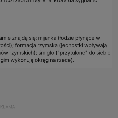
 17.01 zabrzmi syrena, która da sygnał to
amie znajdą się: mijanka (łodzie płynące w
ległości); formacja rzymska (jednostki wpływają
nów rzymskich); śmigło ("przytulone" do siebie
rugim wykonują okręg na rzece).