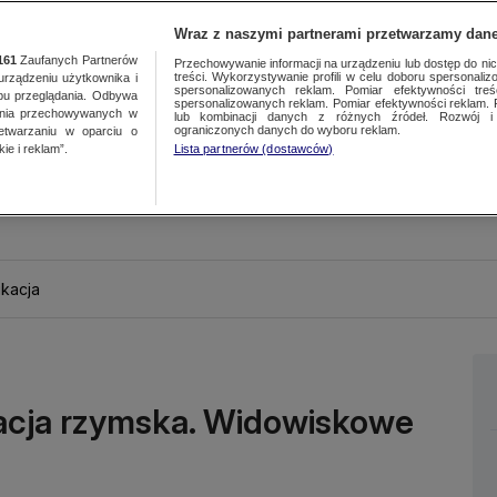
Wraz z naszymi partnerami przetwarzamy dane
161
Zaufanych Partnerów
Przechowywanie informacji na urządzeniu lub dostęp do nich.
treści. Wykorzystywanie profili w celu doboru spersonalizo
ządzeniu użytkownika i
spersonalizowanych reklam. Pomiar efektywności treś
bu przeglądania. Odbywa
spersonalizowanych reklam. Pomiar efektywności reklam. 
ania przechowywanych w
lub kombinacji danych z różnych źródeł. Rozwój i 
ograniczonych danych do wyboru reklam.
zetwarzaniu w oparciu o
ie i reklam”.
Lista partnerów (dostawców)
kacja
macja rzymska. Widowiskowe