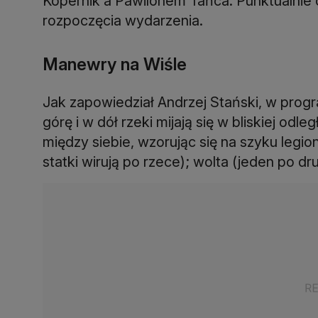
Kopernik a Pawilonem Tańca. Punktualnie o
rozpoczęcia wydarzenia.
Manewry na Wiśle
Jak zapowiedział Andrzej Stański, w progr
górę i w dół rzeki mijają się w bliskiej od
między siebie, wzorując się na szyku legio
statki wirują po rzece); wolta (jeden po d