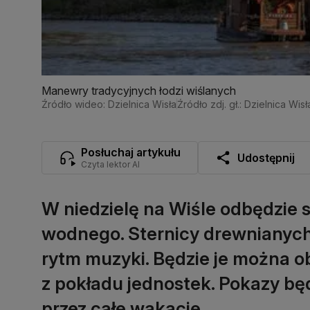
Manewry tradycyjnych łodzi wiślanych
Źródło wideo: Dzielnica Wisła
Źródło zdj. gł.: Dzielnica Wisł
Posłuchaj artykułu
Udostępnij
Czyta lektor AI
W niedzielę na Wiśle odbędzie
wodnego. Sternicy drewnianych
rytm muzyki. Będzie je można o
z pokładu jednostek. Pokazy bę
przez całe wakacje.