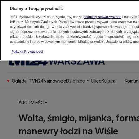
Dbamy o Twoją prywatność
Jeśli użytkownik wyrazi na to zgodę, my, nasze
podmioty stowarzyszone
i naszych
IAB oraz
30
innych Zaufanych Partnerów może przechowywać dane osobowe na ur
uzyskiwać do nich dostęp w celu zapewnienia bardziej spersonalizowanego sposo
się to poprzez przetwarzanie danych osobowych zebranych z danych przegląd
plikach cookie. Użytkownik może udzielić/wycofać zgodę i sprzeciwić się pr
uzasadniony interes w dowolnym momencie, klikając przycisk „Ustawienia plików cook
Polityka Prywatności
WARSZAWA
Oglądaj TVN24
Najnowsze
Dzielnice
Ulice
Kultura
Komuni
ŚRÓDMIEŚCIE
Wolta, śmigło, mijanka, for
manewry łodzi na Wiśle