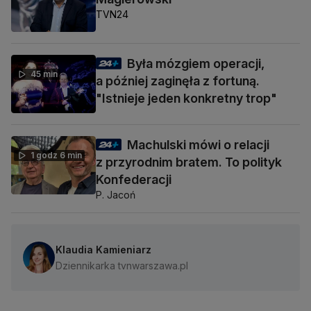
TVN24
Była mózgiem operacji,
45 min
a później zaginęła z fortuną.
"Istnieje jeden konkretny trop"
Machulski mówi o relacji
1 godz 6 min
z przyrodnim bratem. To polityk
Konfederacji
P. Jacoń
Klaudia Kamieniarz
Dziennikarka tvnwarszawa.pl