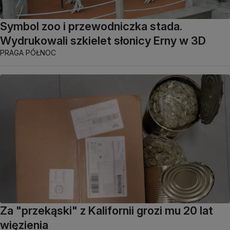
Symbol zoo i przewodniczka stada.
Wydrukowali szkielet słonicy Erny w 3D
PRAGA PÓŁNOC
Za "przekąski" z Kalifornii grozi mu 20 lat
więzienia