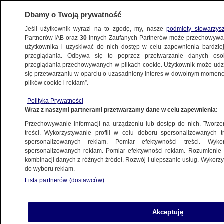
Dbamy o Twoją prywatność
Jeśli użytkownik wyrazi na to zgodę, my, nasze
podmioty stowarzys
Partnerów IAB oraz
30
innych Zaufanych Partnerów może przechowywa
WARSZAWA
użytkownika i uzyskiwać do nich dostęp w celu zapewnienia bardzi
przeglądania. Odbywa się to poprzez przetwarzanie danych os
przeglądania przechowywanych w plikach cookie. Użytkownik może udzie
się przetwarzaniu w oparciu o uzasadniony interes w dowolnym momencie
ŚRÓDMIEŚCIE
plików cookie i reklam”.
Studenci protestują, uczelnia
zawiadamia policję. Awantura
Polityka Prywatności
Wraz z naszymi partnerami przetwarzamy dane w celu zapewnienia:
o stołówkę
Przechowywanie informacji na urządzeniu lub dostęp do nich. Tworzeni
treści. Wykorzystywanie profili w celu doboru spersonalizowanych tr
spersonalizowanych reklam. Pomiar efektywności treści. Wyko
Klaudia Kamieniarz
spersonalizowanych reklam. Pomiar efektywności reklam. Rozumienie o
21.05.2026, 10:11
kombinacji danych z różnych źródeł. Rozwój i ulepszanie usług. Wykor
do wyboru reklam.
Posłuchaj artykułu
Lista partnerów (dostawców)
Czyta lektor AI
Akceptuję