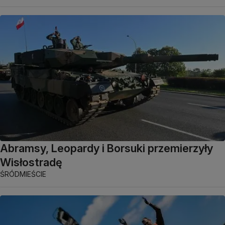
Abramsy, Leopardy i Borsuki przemierzyły
Wisłostradę
ŚRÓDMIEŚCIE