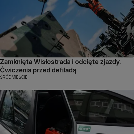
Zamknięta Wisłostrada i odcięte zjazdy.
Ćwiczenia przed defiladą
ŚRÓDMIEŚCIE