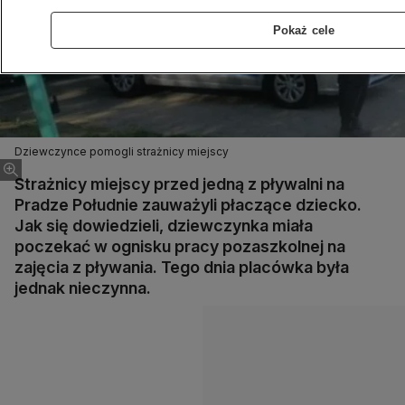
Pokaż cele
Dziewczynce pomogli strażnicy miejscy
Strażnicy miejscy przed jedną z pływalni na
Pradze Południe zauważyli płaczące dziecko.
Jak się dowiedzieli, dziewczynka miała
poczekać w ognisku pracy pozaszkolnej na
zajęcia z pływania. Tego dnia placówka była
jednak nieczynna.