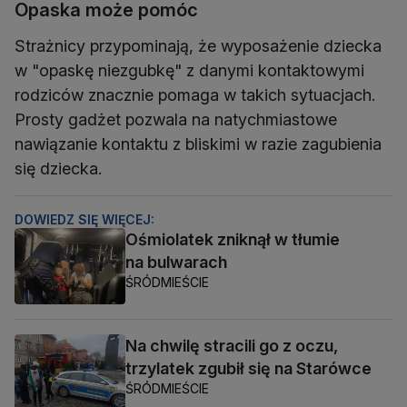
Opaska może pomóc
Strażnicy przypominają, że wyposażenie dziecka
w "opaskę niezgubkę" z danymi kontaktowymi
rodziców znacznie pomaga w takich sytuacjach.
Prosty gadżet pozwala na natychmiastowe
nawiązanie kontaktu z bliskimi w razie zagubienia
się dziecka.
DOWIEDZ SIĘ WIĘCEJ:
Ośmiolatek zniknął w tłumie
na bulwarach
ŚRÓDMIEŚCIE
Na chwilę stracili go z oczu,
trzylatek zgubił się na Starówce
ŚRÓDMIEŚCIE