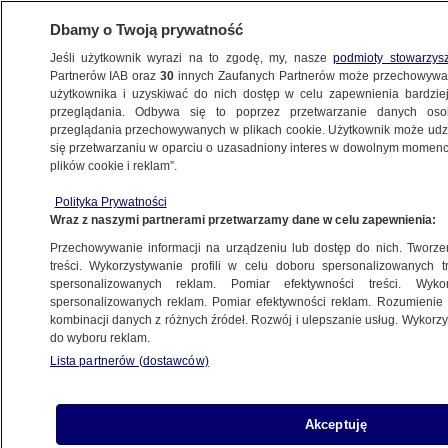
Dbamy o Twoją prywatność
Jeśli użytkownik wyrazi na to zgodę, my, nasze
podmioty stowarzys
Partnerów IAB oraz
30
innych Zaufanych Partnerów może przechowywa
WARSZAWA
użytkownika i uzyskiwać do nich dostęp w celu zapewnienia bardzi
przeglądania. Odbywa się to poprzez przetwarzanie danych os
przeglądania przechowywanych w plikach cookie. Użytkownik może udzie
PRAGA POŁUDNIE
się przetwarzaniu w oparciu o uzasadniony interes w dowolnym momencie
plików cookie i reklam”.
"Zapłakana dziewczynka rozglądała się
Polityka Prywatności
bezradnie"
Wraz z naszymi partnerami przetwarzamy dane w celu zapewnienia:
Przechowywanie informacji na urządzeniu lub dostęp do nich. Tworzeni
9.05.2026, 08:54
treści. Wykorzystywanie profili w celu doboru spersonalizowanych tr
spersonalizowanych reklam. Pomiar efektywności treści. Wyko
Posłuchaj artykułu
spersonalizowanych reklam. Pomiar efektywności reklam. Rozumienie o
Czyta lektor AI
kombinacji danych z różnych źródeł. Rozwój i ulepszanie usług. Wykor
do wyboru reklam.
Lista partnerów (dostawców)
Akceptuję