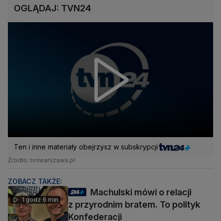
OGLĄDAJ: TVN24
Ten i inne materiały obejrzysz w subskrypcji
Źródło: tvnwarszawa.pl
ZOBACZ TAKŻE:
Machulski mówi o relacji
1 godz 6 min
z przyrodnim bratem. To polityk
Konfederacji