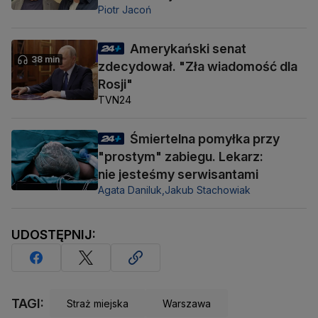
Piotr Jacoń
Amerykański senat
38 min
zdecydował. "Zła wiadomość dla
Rosji"
TVN24
Śmiertelna pomyłka przy
"prostym" zabiegu. Lekarz:
nie jesteśmy serwisantami
Agata Daniluk,
Jakub Stachowiak
UDOSTĘPNIJ:
TAGI:
Straż miejska
Warszawa