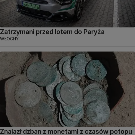
Zatrzymani przed lotem do Paryża
WŁOCHY
Znalazł dzban z monetami z czasów potopu