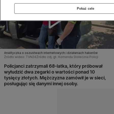
Pokaż cele
Analityczka o oszustwach internetowych i działaniach hakerów
Źródło wideo: TVN24
Źródło zdj. gł.: Komenda Stołeczna Policji
Policjanci zatrzymali 68-latka, który próbował
wyłudzić dwa zegarki o wartości ponad 10
tysięcy złotych. Mężczyzna zamówił je w sieci,
posługując się danymi innej osoby.