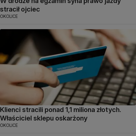
W drodze na egzamin syna prawo jazdy
stracił ojciec
OKOLICE
Klienci stracili ponad 1,1 miliona złotych.
Właściciel sklepu oskarżony
OKOLICE