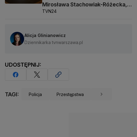
Mirosława Stachowiak-Różecka,
TVN24
Barbara Socha
Alicja Glinianowicz
Dziennikarka tvnwarszawa.pl
UDOSTĘPNIJ:
TAGI:
Policja
Przestępstwa