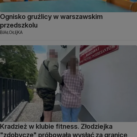
Ognisko gruźlicy w warszawskim
przedszkolu
BIAŁOŁĘKA
Kradzież w klubie fitness. Złodziejka
"zdobycze" próbowała wysłać za granicę