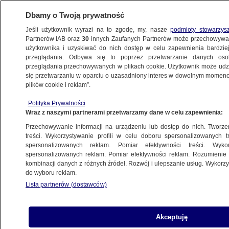
Dbamy o Twoją prywatność
Jeśli użytkownik wyrazi na to zgodę, my, nasze
podmioty stowarzys
Partnerów IAB oraz
30
innych Zaufanych Partnerów może przechowywa
WARSZAWA
użytkownika i uzyskiwać do nich dostęp w celu zapewnienia bardzi
przeglądania. Odbywa się to poprzez przetwarzanie danych os
przeglądania przechowywanych w plikach cookie. Użytkownik może udzie
PRAGA POŁUDNIE
się przetwarzaniu w oparciu o uzasadniony interes w dowolnym momencie
plików cookie i reklam”.
Drogie zegarki, dane innej osoby i akcja
Polityka Prywatności
policji
Wraz z naszymi partnerami przetwarzamy dane w celu zapewnienia:
Przechowywanie informacji na urządzeniu lub dostęp do nich. Tworzeni
Oprac.
Alicja Glinianowicz
treści. Wykorzystywanie profili w celu doboru spersonalizowanych tr
spersonalizowanych reklam. Pomiar efektywności treści. Wyko
2.07.2026, 11:13
spersonalizowanych reklam. Pomiar efektywności reklam. Rozumienie o
kombinacji danych z różnych źródeł. Rozwój i ulepszanie usług. Wykor
do wyboru reklam.
Posłuchaj artykułu
Czyta lektor AI
Lista partnerów (dostawców)
Akceptuję