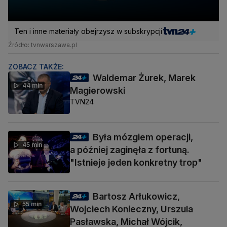
Ten i inne materiały obejrzysz w subskrypcji
Źródło: tvnwarszawa.pl
ZOBACZ TAKŻE:
Waldemar Żurek, Marek
44 min
Magierowski
TVN24
Była mózgiem operacji,
45 min
a później zaginęła z fortuną.
"Istnieje jeden konkretny trop"
Bartosz Arłukowicz,
55 min
Wojciech Konieczny, Urszula
Pasławska, Michał Wójcik,