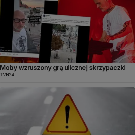
Moby wzruszony grą ulicznej skrzypaczki
TVN24