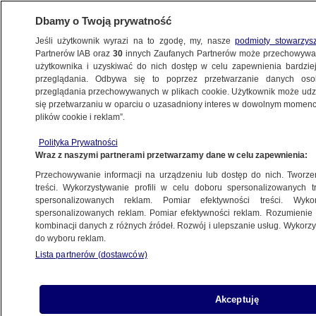
Dbamy o Twoją prywatność
Jeśli użytkownik wyrazi na to zgodę, my, nasze
podmioty stowarzys
Partnerów IAB oraz
30
innych Zaufanych Partnerów może przechowywa
WARSZAWA
użytkownika i uzyskiwać do nich dostęp w celu zapewnienia bardzi
przeglądania. Odbywa się to poprzez przetwarzanie danych os
przeglądania przechowywanych w plikach cookie. Użytkownik może udzie
OKOLICE
się przetwarzaniu w oparciu o uzasadniony interes w dowolnym momencie
plików cookie i reklam”.
Ilość "wystarczająca, by odurzyć ponad 10
Polityka Prywatności
milionów osób"
Wraz z naszymi partnerami przetwarzamy dane w celu zapewnienia:
Przechowywanie informacji na urządzeniu lub dostęp do nich. Tworzeni
25.03.2026, 05:58
treści. Wykorzystywanie profili w celu doboru spersonalizowanych tr
spersonalizowanych reklam. Pomiar efektywności treści. Wyko
Posłuchaj artykułu
spersonalizowanych reklam. Pomiar efektywności reklam. Rozumienie o
Czyta lektor AI
kombinacji danych z różnych źródeł. Rozwój i ulepszanie usług. Wykor
do wyboru reklam.
Lista partnerów (dostawców)
Akceptuję