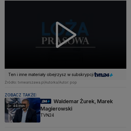
Ten i inne materiały obejrzysz w subskrypcji
Źródło: tvnwarszawa.pl
Autorka/Autor: pop
ZOBACZ TAKŻE:
Waldemar Żurek, Marek
44 min
Magierowski
TVN24