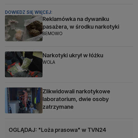
DOWIEDZ SIĘ WIĘCEJ:
Reklamówka na dywaniku
pasażera, w środku narkotyki
BEMOWO
Narkotyki ukrył w łóżku
WOLA
Zlikwidowali narkotykowe
laboratorium, dwie osoby
zatrzymane
OGLĄDAJ: "Loża prasowa" w TVN24