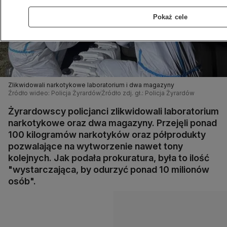
Pokaż cele
Zlikwidowali narkotykowe laboratorium i dwa magazyny
Źródło wideo: Policja Żyrardów
Źródło zdj. gł.: Policja Żyrardów
Żyrardowscy policjanci zlikwidowali laboratorium
narkotykowe oraz dwa magazyny. Przejęli ponad
100 kilogramów narkotyków oraz półprodukty
pozwalające na wytworzenie nawet tony
kolejnych. Jak podała prokuratura, była to ilość
"wystarczająca, by odurzyć ponad 10 milionów
osób".