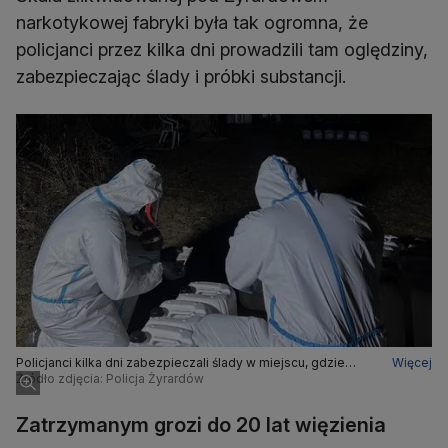
narkotykowej fabryki była tak ogromna, że
policjanci przez kilka dni prowadzili tam oględziny,
zabezpieczając ślady i próbki substancji.
Policjanci kilka dni zabezpieczali ślady w miejscu, gdzie
Więcej
działało narkotykowe laboratorium
Źródło zdjęcia: Policja Żyrardów
Zatrzymanym grozi do 20 lat więzienia