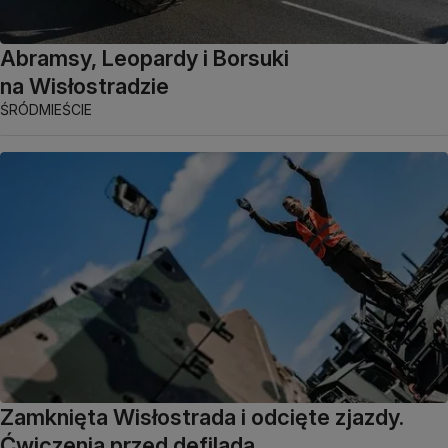
Abramsy, Leopardy i Borsuki
na Wisłostradzie
ŚRÓDMIEŚCIE
Zamknięta Wisłostrada i odcięte zjazdy.
Ćwiczenia przed defiladą