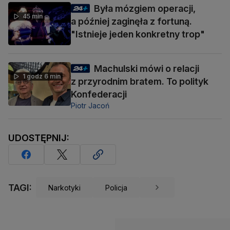
Była mózgiem operacji,
45 min
a później zaginęła z fortuną.
"Istnieje jeden konkretny trop"
Machulski mówi o relacji
1 godz 6 min
z przyrodnim bratem. To polityk
Konfederacji
Piotr Jacoń
UDOSTĘPNIJ:
TAGI:
Narkotyki
Policja