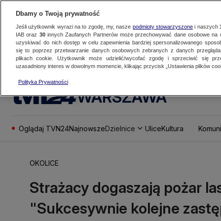
Dbamy o Twoją prywatność
Jeśli użytkownik wyrazi na to zgodę, my, nasze
podmioty stowarzyszone
i naszych
IAB oraz
30
innych Zaufanych Partnerów może przechowywać dane osobowe na ur
uzyskiwać do nich dostęp w celu zapewnienia bardziej spersonalizowanego sposo
się to poprzez przetwarzanie danych osobowych zebranych z danych przegląd
plikach cookie. Użytkownik może udzielić/wycofać zgodę i sprzeciwić się pr
uzasadniony interes w dowolnym momencie, klikając przycisk „Ustawienia plików cook
Polityka Prywatności
WARSZAWA
Oglądaj TVN24
Najnowsze
Dzielnice
Ulice
Kultura
Komuni
OKOLICE
Strażacy dogaszają pożar l
"Sukcesywnie kolejne zastę