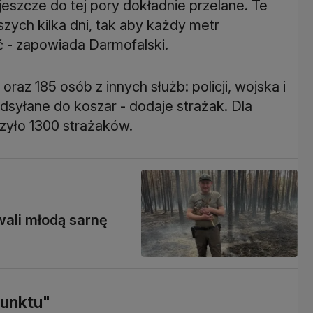
 jeszcze do tej pory dokładnie przelane. Te
szych kilka dni, tak aby każdy metr
 - zapowiada Darmofalski.
raz 185 osób z innych służb: policji, wojska i
dsyłane do koszar - dodaje strażak. Dla
zyło 1300 strażaków.
wali młodą sarnę
punktu"