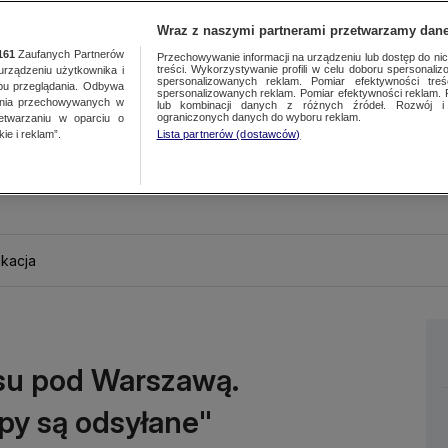
Wraz z naszymi partnerami przetwarzamy dane
161
Zaufanych Partnerów
Przechowywanie informacji na urządzeniu lub dostęp do nich.
treści. Wykorzystywanie profili w celu doboru spersonalizo
ządzeniu użytkownika i
spersonalizowanych reklam. Pomiar efektywności treś
bu przeglądania. Odbywa
spersonalizowanych reklam. Pomiar efektywności reklam. 
ania przechowywanych w
lub kombinacji danych z różnych źródeł. Rozwój i 
ograniczonych danych do wyboru reklam.
zetwarzaniu w oparciu o
ie i reklam”.
Lista partnerów (dostawców)
kacja
asu pod Warszawą.
py są odsyłane"