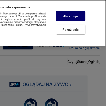
 w celu zapewnienia:
 Tworzenie profili w celu personalizacji
Akceptuję
wanych treści. Tworzenie profili w celu
ci. Wykorzystanie profili do wyboru
Rozumienie odbiorców dzięki statystyce
ulepszanie usług. Wykorzystywanie
Pokaż cele
SUBSKRYBUJ
Przejdź do
Szukaj
Zaloguj się
Menu
Czytaj
Słuchaj
Oglądaj
OGLĄDAJ NA ŻYWO