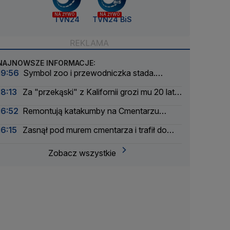
NA ŻYWO
NA ŻYWO
TVN24
TVN24 BiS
NAJNOWSZE INFORMACJE:
19:56
Symbol zoo i przewodniczka stada.
Wydrukowali szkielet słonicy Erny w 3D
18:13
Za "przekąski" z Kalifornii grozi mu 20 lat
więzienia
16:52
Remontują katakumby na Cmentarzu
Powązkowskim
16:15
Zasnął pod murem cmentarza i trafił do
aresztu
Zobacz wszystkie