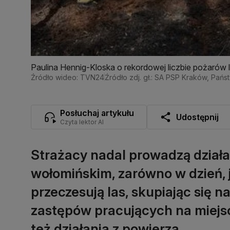
Paulina Hennig-Kloska o rekordowej liczbie pożarów
Źródło wideo: TVN24
Źródło zdj. gł.: SA PSP Kraków, Pa
Posłuchaj artykułu
Udostępnij
Czyta lektor AI
Strażacy nadal prowadzą działa
wołomińskim, zarówno w dzień, 
przeczesują las, skupiając się n
zastępów pracujących na miejsc
też działania z powierza.