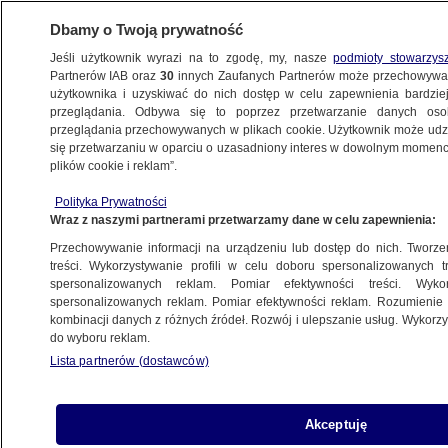
Dbamy o Twoją prywatność
Jeśli użytkownik wyrazi na to zgodę, my, nasze
podmioty stowarzys
Partnerów IAB oraz
30
innych Zaufanych Partnerów może przechowywa
WARSZAWA
użytkownika i uzyskiwać do nich dostęp w celu zapewnienia bardzi
przeglądania. Odbywa się to poprzez przetwarzanie danych os
przeglądania przechowywanych w plikach cookie. Użytkownik może udzie
OKOLICE
się przetwarzaniu w oparciu o uzasadniony interes w dowolnym momencie
plików cookie i reklam”.
"Woda kapie jak krew z nosa". Problem ma
Polityka Prywatności
nie tylko największa wieś w Polsce
Wraz z naszymi partnerami przetwarzamy dane w celu zapewnienia:
Przechowywanie informacji na urządzeniu lub dostęp do nich. Tworzeni
Dariusz Gałązka
treści. Wykorzystywanie profili w celu doboru spersonalizowanych tr
spersonalizowanych reklam. Pomiar efektywności treści. Wyko
7.05.2026, 13:33
spersonalizowanych reklam. Pomiar efektywności reklam. Rozumienie o
kombinacji danych z różnych źródeł. Rozwój i ulepszanie usług. Wykor
do wyboru reklam.
Posłuchaj artykułu
Czyta lektor AI
Lista partnerów (dostawców)
Akceptuję