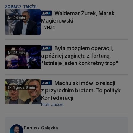
ZOBACZ TAKŻE:
Waldemar Żurek, Marek
44 min
Magierowski
TVN24
Była mózgiem operacji,
45 min
a później zaginęła z fortuną.
"Istnieje jeden konkretny trop"
Machulski mówi o relacji
1 godz 6 min
z przyrodnim bratem. To polityk
Konfederacji
Piotr Jacoń
Dariusz Gałązka