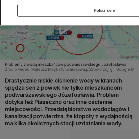
Pokaż cele
Problemy z wodą mieszkańców podwarszawskiego Józefosławia
Źródło wideo: Mateusz Mżyk / tvnwarszawa.pl
Źródło zdj. gł.: Google Ma
Drastycznie niskie ciśnienie wody w kranach
spędza sen z powiek nie tylko mieszkańcom
podwarszawskiego Józefosławia. Problem
dotyka też Piaseczno oraz inne ościenne
miejscowości. Przedsiębiorstwo wodociągów i
kanalizacji potwierdza, że kłopoty z wydajnością
ma kilka okolicznych stacji uzdatniania wody.