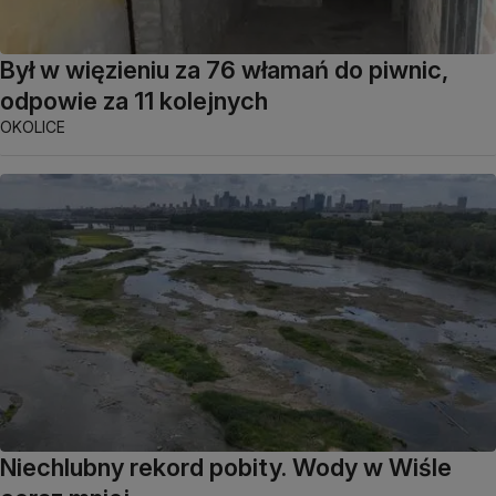
Był w więzieniu za 76 włamań do piwnic,
odpowie za 11 kolejnych
OKOLICE
Niechlubny rekord pobity. Wody w Wiśle