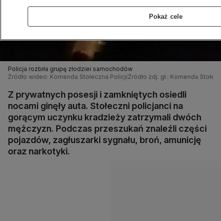
Pokaż cele
Policja rozbiła grupę złodziei samochodów
Źródło wideo: Komenda Stołeczna Policji
Źródło zdj. gł.: Komenda Stołecz
Z prywatnych posesji i zamkniętych osiedli
nocami ginęły auta. Stołeczni policjanci na
gorącym uczynku kradzieży zatrzymali dwóch
mężczyzn. Podczas przeszukań znaleźli części
pojazdów, zagłuszarki sygnału, broń, amunicję
oraz narkotyki.