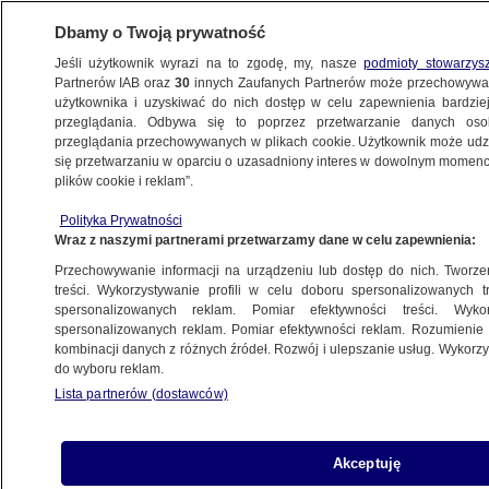
Dbamy o Twoją prywatność
Jeśli użytkownik wyrazi na to zgodę, my, nasze
podmioty stowarzys
Partnerów IAB oraz
30
innych Zaufanych Partnerów może przechowywa
WARSZAWA
użytkownika i uzyskiwać do nich dostęp w celu zapewnienia bardzi
przeglądania. Odbywa się to poprzez przetwarzanie danych os
przeglądania przechowywanych w plikach cookie. Użytkownik może udzie
OKOLICE
się przetwarzaniu w oparciu o uzasadniony interes w dowolnym momencie
plików cookie i reklam”.
Typowali auta i przyjeżdżali po nie w nocy
Polityka Prywatności
Wraz z naszymi partnerami przetwarzamy dane w celu zapewnienia:
13.05.2026, 08:33
Przechowywanie informacji na urządzeniu lub dostęp do nich. Tworzeni
treści. Wykorzystywanie profili w celu doboru spersonalizowanych tr
Posłuchaj artykułu
spersonalizowanych reklam. Pomiar efektywności treści. Wyko
Czyta lektor AI
spersonalizowanych reklam. Pomiar efektywności reklam. Rozumienie o
kombinacji danych z różnych źródeł. Rozwój i ulepszanie usług. Wykor
do wyboru reklam.
Lista partnerów (dostawców)
Akceptuję