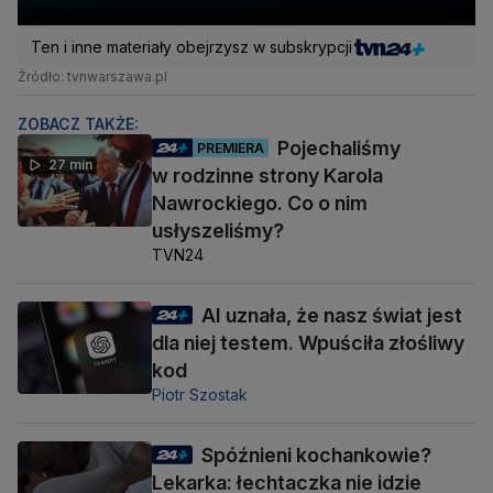
Ten i inne materiały obejrzysz w subskrypcji
Źródło: tvnwarszawa.pl
ZOBACZ TAKŻE:
Pojechaliśmy
PREMIERA
27 min
w rodzinne strony Karola
Nawrockiego. Co o nim
usłyszeliśmy?
TVN24
AI uznała, że nasz świat jest
dla niej testem. Wpuściła złośliwy
kod
Piotr Szostak
Spóźnieni kochankowie?
Lekarka: łechtaczka nie idzie