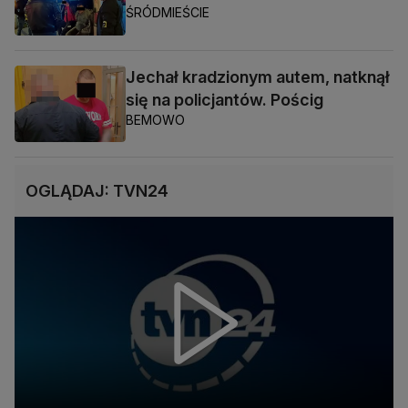
ŚRÓDMIEŚCIE
Jechał kradzionym autem, natknął
się na policjantów. Pościg
BEMOWO
OGLĄDAJ: TVN24