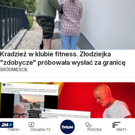
Kradzież w klubie fitness. Złodziejka
"zdobycze" próbowała wysłać za granicę
ŚRÓDMIEŚCIE
TVN24+
OGLĄDAJ TV
POGODA
FAKTY