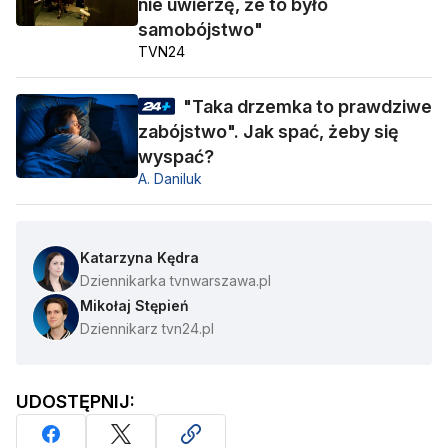
nie uwierzę, że to było
samobójstwo"
TVN24
"Taka drzemka to prawdziwe
zabójstwo". Jak spać, żeby się
wyspać?
A. Daniluk
Katarzyna Kędra
Dziennikarka tvnwarszawa.pl
Mikołaj Stępień
Dziennikarz tvn24.pl
UDOSTĘPNIJ: