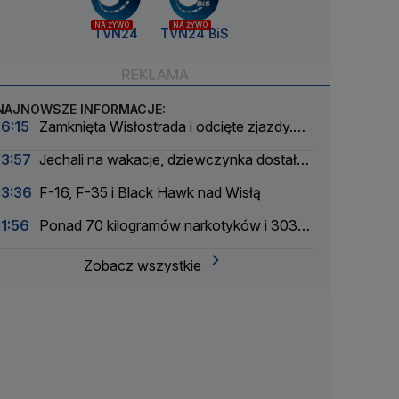
NA ŻYWO
NA ŻYWO
TVN24
TVN24 BiS
NAJNOWSZE INFORMACJE:
16:15
Zamknięta Wisłostrada i odcięte zjazdy.
Ćwiczenia przed defiladą
13:57
Jechali na wakacje, dziewczynka dostała
drgawek. Dramatyczna akcja
13:36
F-16, F-35 i Black Hawk nad Wisłą
11:56
Ponad 70 kilogramów narkotyków i 303
zatrzymanych. Zmasowana akcja policji
Zobacz wszystkie