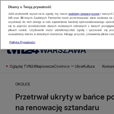
Dbamy o Twoją prywatność
Jeśli użytkownik wyrazi na to zgodę, my, nasze
podmioty stowarzyszone
i naszych
IAB oraz
30
innych Zaufanych Partnerów może przechowywać dane osobowe na ur
uzyskiwać do nich dostęp w celu zapewnienia bardziej spersonalizowanego sposo
się to poprzez przetwarzanie danych osobowych zebranych z danych przegląd
plikach cookie. Użytkownik może udzielić/wycofać zgodę i sprzeciwić się pr
uzasadniony interes w dowolnym momencie, klikając przycisk „Ustawienia plików cook
Polityka Prywatności
WARSZAWA
Oglądaj TVN24
Najnowsze
Dzielnice
Ulice
Kultura
Komuni
OKOLICE
Przetrwał ukryty w bańce po
na renowację sztandaru