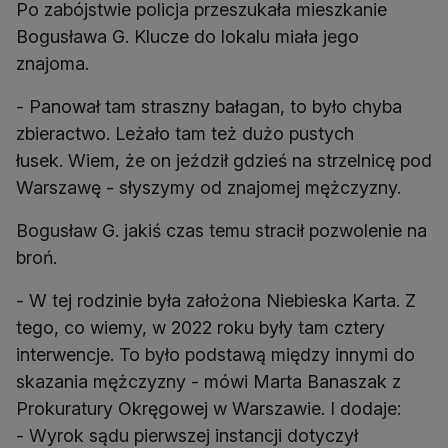
Po zabójstwie policja przeszukała mieszkanie
Bogusława G. Klucze do lokalu miała jego
znajoma.
- Panował tam straszny bałagan, to było chyba
zbieractwo. Leżało tam też dużo pustych
łusek. Wiem, że on jeździł gdzieś na strzelnicę pod
Warszawę - słyszymy od znajomej mężczyzny.
Bogusław G. jakiś czas temu stracił pozwolenie na
broń.
- W tej rodzinie była założona Niebieska Karta. Z
tego, co wiemy, w 2022 roku były tam cztery
interwencje. To było podstawą między innymi do
skazania mężczyzny - mówi Marta Banaszak z
Prokuratury Okręgowej w Warszawie. I dodaje:
- Wyrok sądu pierwszej instancji dotyczył