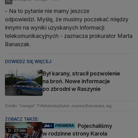
- Na to pytanie nie mamy jeszcze
odpowiedzi. Myślę, że musimy poczekać między
innymi na wyniki uzyskanych informacji
telekomunikacyjnych - zaznacza prokurator Marta
Banaszak.
DOWIEDZ SIĘ WIĘCEJ:
Był karany, stracił pozwolenie
na broń. Nowe informacje
po zbrodni w Raszynie
Źródło: "Uwaga!" TVN
Autorka/Autor: Joanna Bukowska, wg
ZOBACZ TAKŻE:
Pojechaliśmy
PREMIERA
27 min
w rodzinne strony Karola