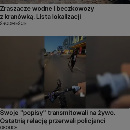
Zraszacze wodne i beczkowozy
z kranówką. Lista lokalizacji
ŚRÓDMIEŚCIE
Swoje "popisy" transmitowali na żywo.
Ostatnią relację przerwali policjanci
OKOLICE