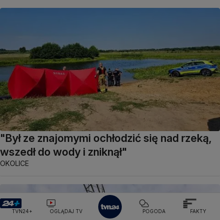
"Był ze znajomymi ochłodzić się nad rzeką,
wszedł do wody i zniknął"
OKOLICE
TVN24+
OGLĄDAJ TV
POGODA
FAKTY