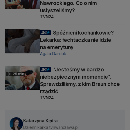
Nawrockiego. Co o nim
usłyszeliśmy?
TVN24
Spóźnieni kochankowie?
Lekarka: łechtaczka nie idzie
na emeryturę
Agata Daniluk
"Jesteśmy w bardzo
25 min
niebezpiecznym momencie".
Sprawdziliśmy, z kim Braun chce
rządzić
TVN24
Katarzyna Kędra
Dziennikarka tvnwarszawa.pl