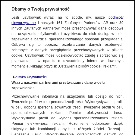
Dbamy o Twoją prywatność
WARSZAWA
Jeśli użytkownik wyrazi na to zgodę, my, nasze
podmioty
stowarzyszone
i naszych
161
Zaufanych Partnerów IAB oraz
30
"UWAGA!" TVN
innych Zaufanych Partnerów może przechowywać dane osobowe
na urządzeniu użytkownika i uzyskiwać do nich dostęp w celu
Na policję zadzwonił 11-letni chłopiec. Jego
zapewnienia bardziej spersonalizowanego sposobu przeglądania.
mamę chwilę wcześniej zastrzelił ojciec
Odbywa się to poprzez przetwarzanie danych osobowych
zebranych z danych przeglądania przechowywanych w plikach
cookie. Użytkownik może udzielić/wycofać zgodę i sprzeciwić się
Oprac.
Katarzyna Kędra
przetwarzaniu w oparciu o uzasadniony interes w dowolnym
momencie, klikając przycisk „Ustawienia plików cookie i reklam”.
19.05.2026, 07:40
Polityka Prywatności
Wraz z naszymi partnerami przetwarzamy dane w celu
Posłuchaj artykułu
zapewnienia:
Czyta lektor AI
Przechowywanie informacji na urządzeniu lub dostęp do nich.
Tworzenie profili w celu personalizacji treści. Wykorzystywanie profili
w celu doboru spersonalizowanych treści. Tworzenie profili w celu
spersonalizowanych reklam. Pomiar efektywności treści.
Wykorzystanie profili do wyboru spersonalizowanych reklam.
Pomiar efektywności reklam. Rozumienie odbiorców dzięki
statystyce lub kombinacji danych z różnych źródeł. Rozwój i
ulepszanie usług. Wykorzystywanie ograniczonych danych do