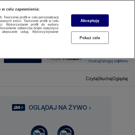
 w celu zapewnienia:
 Tworzenie profili w celu personalizacji
Akceptuję
wanych treści. Tworzenie profili w celu
ci. Wykorzystanie profili do wyboru
Rozumienie odbiorców dzięki statystyce
ulepszanie usług. Wykorzystywanie
Pokaż cele
SUBSKRYBUJ
Przejdź do
Szukaj
Zaloguj się
Menu
Czytaj
Słuchaj
Oglądaj
OGLĄDAJ NA ŻYWO