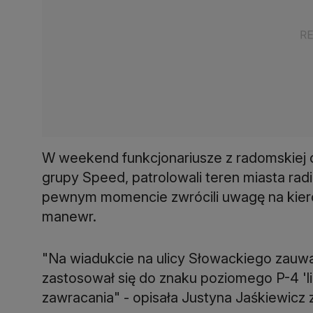
W weekend funkcjonariusze z radomskiej
grupy Speed, patrolowali teren miasta r
pewnym momencie zwrócili uwagę na kie
manewr.
"Na wiadukcie na ulicy Słowackiego zauwa
zastosował się do znaku poziomego P-4 'l
zawracania" - opisała Justyna Jaśkiewicz z 