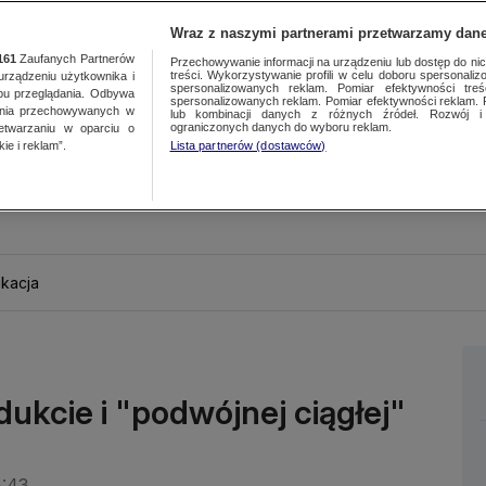
Wraz z naszymi partnerami przetwarzamy dane
161
Zaufanych Partnerów
Przechowywanie informacji na urządzeniu lub dostęp do nich.
treści. Wykorzystywanie profili w celu doboru spersonalizo
ządzeniu użytkownika i
spersonalizowanych reklam. Pomiar efektywności treś
bu przeglądania. Odbywa
spersonalizowanych reklam. Pomiar efektywności reklam. 
ania przechowywanych w
lub kombinacji danych z różnych źródeł. Rozwój i 
ograniczonych danych do wyboru reklam.
zetwarzaniu w oparciu o
ie i reklam”.
Lista partnerów (dostawców)
kacja
ukcie i "podwójnej ciągłej"
8:43