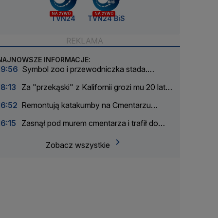
NA ŻYWO
NA ŻYWO
TVN24
TVN24 BiS
NAJNOWSZE INFORMACJE:
19:56
Symbol zoo i przewodniczka stada.
Wydrukowali szkielet słonicy Erny w 3D
18:13
Za "przekąski" z Kalifornii grozi mu 20 lat
więzienia
16:52
Remontują katakumby na Cmentarzu
Powązkowskim
16:15
Zasnął pod murem cmentarza i trafił do
aresztu
Zobacz wszystkie