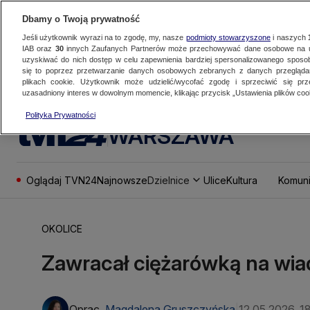
Dbamy o Twoją prywatność
Jeśli użytkownik wyrazi na to zgodę, my, nasze
podmioty stowarzyszone
i naszych
IAB oraz
30
innych Zaufanych Partnerów może przechowywać dane osobowe na ur
uzyskiwać do nich dostęp w celu zapewnienia bardziej spersonalizowanego sposo
się to poprzez przetwarzanie danych osobowych zebranych z danych przegląd
plikach cookie. Użytkownik może udzielić/wycofać zgodę i sprzeciwić się pr
uzasadniony interes w dowolnym momencie, klikając przycisk „Ustawienia plików cook
Polityka Prywatności
WARSZAWA
Oglądaj TVN24
Najnowsze
Dzielnice
Ulice
Kultura
Komuni
OKOLICE
Zawracał ciężarówką na wiad
Oprac.
Magdalena Gruszczyńska
12.05.2026, 1
|